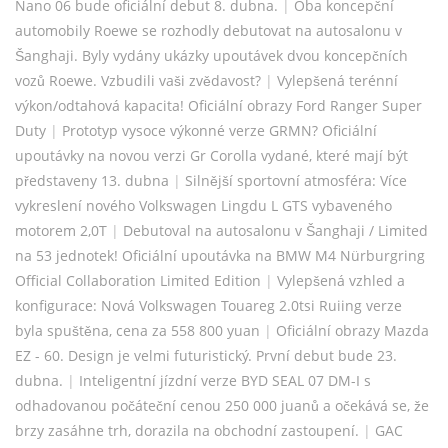
Nano 06 bude oficiální debut 8. dubna.
|
Oba koncepční
automobily Roewe se rozhodly debutovat na autosalonu v
Šanghaji. Byly vydány ukázky upoutávek dvou koncepčních
vozů Roewe. Vzbudili vaši zvědavost?
|
Vylepšená terénní
výkon/odtahová kapacita! Oficiální obrazy Ford Ranger Super
Duty
|
Prototyp vysoce výkonné verze GRMN? Oficiální
upoutávky na novou verzi Gr Corolla vydané, které mají být
představeny 13. dubna
|
Silnější sportovní atmosféra: Více
vykreslení nového Volkswagen Lingdu L GTS vybaveného
motorem 2,0T
|
Debutoval na autosalonu v Šanghaji / Limited
na 53 jednotek! Oficiální upoutávka na BMW M4 Nürburgring
Official Collaboration Limited Edition
|
Vylepšená vzhled a
konfigurace: Nová Volkswagen Touareg 2.0tsi Ruiing verze
byla spuštěna, cena za 558 800 yuan
|
Oficiální obrazy Mazda
EZ - 60. Design je velmi futuristický. První debut bude 23.
dubna.
|
Inteligentní jízdní verze BYD SEAL 07 DM-I s
odhadovanou počáteční cenou 250 000 juanů a očekává se, že
brzy zasáhne trh, dorazila na obchodní zastoupení.
|
GAC