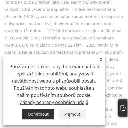
Honda P7 bude umístěn jako čistě elektrický SUV střední
velikosti, zítra večer bude spuštěn.
|
Edice bezstarostného
přechodu G318, vybavená bohatou sadou terénních souprav a
k dispozici s možností s jediným/duálním motorem, bude
spuštěna 18. dubna.
|
Oficiální obrázek verze Jiexun Shanhai
T1 Four-Colel Drive: Premiéra na autosalonu v Shanghai v
květnu, CLTC Pure Electric Range 220 km
|
2025 Panda Mini
Yuanqi Bear je spuštěn s omezenou kupní cenou 44 900 juanů
X
a rozsahem 210 kilometrů.
|
Oficiální obrázky nového ideálu
Používáme cookies, abychom vám nabídli
L6 debutují na autosalonu v Šanghaji. Přijme zbrusu nový
lepší zážitek z prohlížení, analyzovali
Lidar a bude mít upgradovaný čip.
|
První model inteligentní
návštěvnost webu a přizpůsobili obsah.
architektury Tianyuan: Oficiální obrázky nového vydání Lynk &
Používáním tohoto webu souhlasíte s
Co Free
|
Aplikační obrázek nového Chang'an Uni-V: Okamžitě
naším používáním souborů cookie.
se transformuje na kupé „horký poklop“. Zatemněný vzhled je
Zásady ochrany osobních údajů
opravdu cool.
|
Nový design přední obličeje: Aplikační
obrázek nové verze Haval Dog 2. generace HI4
|
Průzkum
Odmítnout
Přijmout
místa konání na autosalonu v Shanghai 2025: Podezřelé
vyladěné vozidlo Teramont Pro, vybavené uzenou sportovní