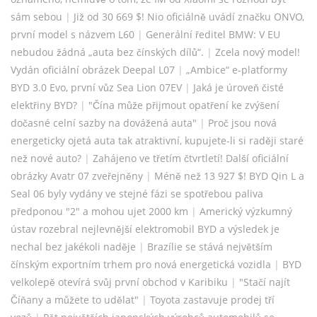
sám sebou
|
Již od 30 669 $! Nio oficiálně uvádí značku ONVO,
první model s názvem L60
|
Generální ředitel BMW: V EU
nebudou žádná „auta bez čínských dílů“.
|
Zcela nový model!
Vydán oficiální obrázek Deepal L07
|
„Ambice“ e-platformy
BYD 3.0 Evo, první vůz Sea Lion 07EV
|
Jaká je úroveň čisté
elektřiny BYD?
|
"Čína může přijmout opatření ke zvýšení
dočasné celní sazby na dovážená auta"
|
Proč jsou nová
energeticky ojetá auta tak atraktivní, kupujete-li si raději staré
než nové auto?
|
Zahájeno ve třetím čtvrtletí! Další oficiální
obrázky Avatr 07 zveřejněny
|
Méně než 13 927 $! BYD Qin L a
Seal 06 byly vydány ve stejné fázi se spotřebou paliva
předponou "2" a mohou ujet 2000 km
|
Americký výzkumný
ústav rozebral nejlevnější elektromobil BYD a výsledek je
nechal bez jakékoli naděje
|
Brazílie se stává největším
čínským exportním trhem pro nová energetická vozidla
|
BYD
velkolepě otevírá svůj první obchod v Karibiku
|
"Stačí najít
Číňany a můžete to udělat"
|
Toyota zastavuje prodej tří