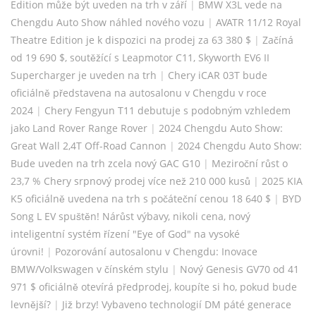
Edition může být uveden na trh v září
|
BMW X3L vede na
Chengdu Auto Show náhled nového vozu
|
AVATR 11/12 Royal
Theatre Edition je k dispozici na prodej za 63 380 $
|
Začíná
od 19 690 $, soutěžící s Leapmotor C11, Skyworth EV6 II
Supercharger je uveden na trh
|
Chery iCAR 03T bude
oficiálně představena na autosalonu v Chengdu v roce
2024
|
Chery Fengyun T11 debutuje s podobným vzhledem
jako Land Rover Range Rover
|
2024 Chengdu Auto Show:
Great Wall 2,4T Off-Road Cannon
|
2024 Chengdu Auto Show:
Bude uveden na trh zcela nový GAC G10
|
Meziroční růst o
23,7 % Chery srpnový prodej více než 210 000 kusů
|
2025 KIA
K5 oficiálně uvedena na trh s počáteční cenou 18 640 $
|
BYD
Song L EV spuštěn! Nárůst výbavy, nikoli cena, nový
inteligentní systém řízení "Eye of God" na vysoké
úrovni!
|
Pozorování autosalonu v Chengdu: Inovace
BMW/Volkswagen v čínském stylu
|
Nový Genesis GV70 od 41
971 $ oficiálně otevírá předprodej, koupíte si ho, pokud bude
levnější?
|
Již brzy! Vybaveno technologií DM páté generace