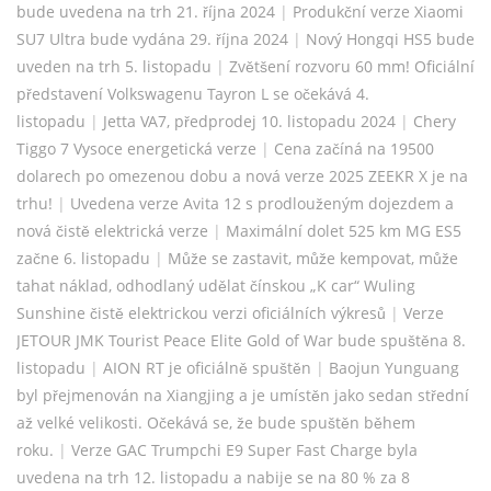
bude uvedena na trh 21. října 2024
|
Produkční verze Xiaomi
SU7 Ultra bude vydána 29. října 2024
|
Nový Hongqi HS5 bude
uveden na trh 5. listopadu
|
Zvětšení rozvoru 60 mm! Oficiální
představení Volkswagenu Tayron L se očekává 4.
listopadu
|
Jetta VA7, předprodej 10. listopadu 2024
|
Chery
Tiggo 7 Vysoce energetická verze
|
Cena začíná na 19500
dolarech po omezenou dobu a nová verze 2025 ZEEKR X je na
trhu!
|
Uvedena verze Avita 12 s prodlouženým dojezdem a
nová čistě elektrická verze
|
Maximální dolet 525 km MG ES5
začne 6. listopadu
|
Může se zastavit, může kempovat, může
tahat náklad, odhodlaný udělat čínskou „K car“ Wuling
Sunshine čistě elektrickou verzi oficiálních výkresů
|
Verze
JETOUR JMK Tourist Peace Elite Gold of War bude spuštěna 8.
listopadu
|
AION RT je oficiálně spuštěn
|
Baojun Yunguang
byl přejmenován na Xiangjing a je umístěn jako sedan střední
až velké velikosti. Očekává se, že bude spuštěn během
roku.
|
Verze GAC Trumpchi E9 Super Fast Charge byla
uvedena na trh 12. listopadu a nabije se na 80 % za 8