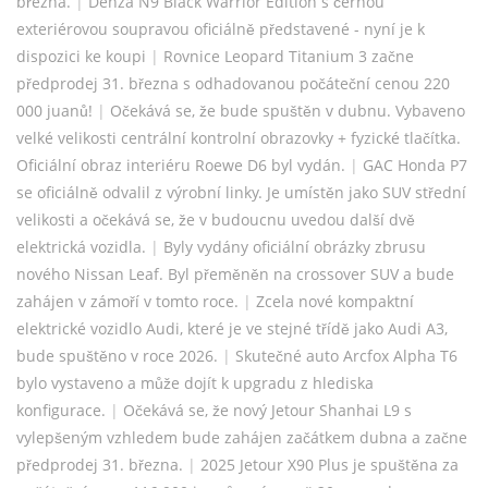
března.
|
Denza N9 Black Warrior Edition s černou
exteriérovou soupravou oficiálně představené - nyní je k
dispozici ke koupi
|
Rovnice Leopard Titanium 3 začne
předprodej 31. března s odhadovanou počáteční cenou 220
000 juanů!
|
Očekává se, že bude spuštěn v dubnu. Vybaveno
velké velikosti centrální kontrolní obrazovky + fyzické tlačítka.
Oficiální obraz interiéru Roewe D6 byl vydán.
|
GAC Honda P7
se oficiálně odvalil z výrobní linky. Je umístěn jako SUV střední
velikosti a očekává se, že v budoucnu uvedou další dvě
elektrická vozidla.
|
Byly vydány oficiální obrázky zbrusu
nového Nissan Leaf. Byl přeměněn na crossover SUV a bude
zahájen v zámoří v tomto roce.
|
Zcela nové kompaktní
elektrické vozidlo Audi, které je ve stejné třídě jako Audi A3,
bude spuštěno v roce 2026.
|
Skutečné auto Arcfox Alpha T6
bylo vystaveno a může dojít k upgradu z hlediska
konfigurace.
|
Očekává se, že nový Jetour Shanhai L9 s
vylepšeným vzhledem bude zahájen začátkem dubna a začne
předprodej 31. března.
|
2025 Jetour X90 Plus je spuštěna za