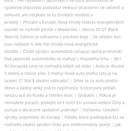
vozů
|
Pět největších japonských výrobců automobilů se
společně dopustilo podvodu! Vedoucí pracovníci se uklonili a
omluvili, ale netýkalo se to čínských modelů v
prodeji
|
Přistání v Evropě: Nový čínský řetězec energetických
vozidel se rozhodl přistát v Maďarsku
|
Denza Z9 GT Black
Warrior Edition je odhalena s pocitem boje
|
Ve střední Asii
jsou nejlepší ti, kdo řídí čínská nová energetická
vozidla
|
Čínští výrobci automobilů zahajují úplný protiútok!
Dvě japonské automobilky se stahují z thajského trhu
|
38,1
%! Evropská unie se rozhodla odejít od stolu
|
Auto je dlouhé
5 metrů a rozvor přes 3 metry! Nové auto jiného táty je na
úrovni 27 564 $ ideální náhrada?
|
Dříve se za auto platilo
dřevo a žádný velký zisk to nepřineslo: Srdceryvný příběh
vývozu aut do Ruska a Střední Asie.
|
Globální | Pokud je
nemůžete porazit, přidejte se k nim? EU uznává vedení Číny a
usiluje o obrácené společné podniky?
|
Stellantis: Uvedení
výroby Leapmotor do Evropy
|
Polsko, které podkopává EU, se
rozhodlo zavést výrobní linku pro elektromobily Geely!
|
Jak