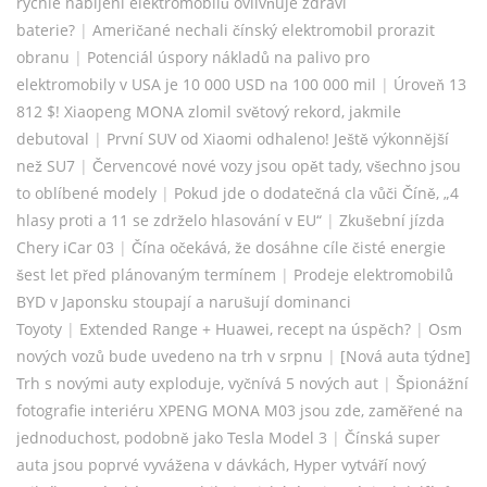
rychlé nabíjení elektromobilů ovlivňuje zdraví
baterie?
|
Američané nechali čínský elektromobil prorazit
obranu
|
Potenciál úspory nákladů na palivo pro
elektromobily v USA je 10 000 USD na 100 000 mil
|
Úroveň 13
812 $! Xiaopeng MONA zlomil světový rekord, jakmile
debutoval
|
První SUV od Xiaomi odhaleno! Ještě výkonnější
než SU7
|
Červencové nové vozy jsou opět tady, všechno jsou
to oblíbené modely
|
Pokud jde o dodatečná cla vůči Číně, „4
hlasy proti a 11 se zdrželo hlasování v EU“
|
Zkušební jízda
Chery iCar 03
|
Čína očekává, že dosáhne cíle čisté energie
šest let před plánovaným termínem
|
Prodeje elektromobilů
BYD v Japonsku stoupají a narušují dominanci
Toyoty
|
Extended Range + Huawei, recept na úspěch?
|
Osm
nových vozů bude uvedeno na trh v srpnu
|
[Nová auta týdne]
Trh s novými auty exploduje, vyčnívá 5 nových aut
|
Špionážní
fotografie interiéru XPENG MONA M03 jsou zde, zaměřené na
jednoduchost, podobně jako Tesla Model 3
|
Čínská super
auta jsou poprvé vyvážena v dávkách, Hyper vytváří nový