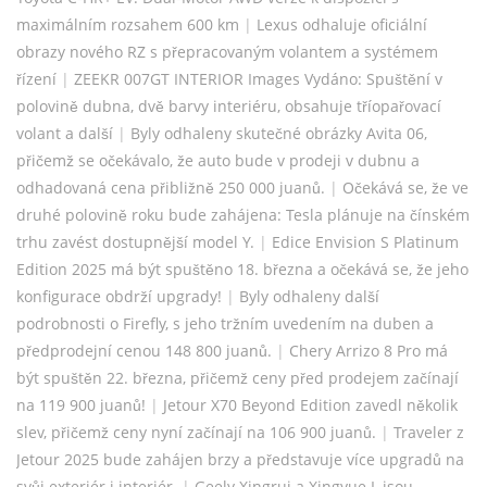
maximálním rozsahem 600 km
|
Lexus odhaluje oficiální
obrazy nového RZ s přepracovaným volantem a systémem
řízení
|
ZEEKR 007GT INTERIOR Images Vydáno: Spuštění v
polovině dubna, dvě barvy interiéru, obsahuje tříopařovací
volant a další
|
Byly odhaleny skutečné obrázky Avita 06,
přičemž se očekávalo, že auto bude v prodeji v dubnu a
odhadovaná cena přibližně 250 000 juanů.
|
Očekává se, že ve
druhé polovině roku bude zahájena: Tesla plánuje na čínském
trhu zavést dostupnější model Y.
|
Edice Envision S Platinum
Edition 2025 má být spuštěno 18. března a očekává se, že jeho
konfigurace obdrží upgrady!
|
Byly odhaleny další
podrobnosti o Firefly, s jeho tržním uvedením na duben a
předprodejní cenou 148 800 juanů.
|
Chery Arrizo 8 Pro má
být spuštěn 22. března, přičemž ceny před prodejem začínají
na 119 900 juanů!
|
Jetour X70 Beyond Edition zavedl několik
slev, přičemž ceny nyní začínají na 106 900 juanů.
|
Traveler z
Jetour 2025 bude zahájen brzy a představuje více upgradů na
svůj exteriér i interiér.
|
Geely Xingrui a Xingyue L jsou