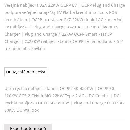
Veřejná nabíječka 32A 22KW OCPP EV
|
OCPP Plug and Charge
podpora veřejné nabíječky EV Platba kreditní kartou s POS
terminálem
|
OCPP podstavec 2x7-22KW duální AC komerční
EV nabíječka
|
Plug and Charge 32-50A OCPP Intelligent EV
Charger
|
Plug and Charge 7-22KW OCPP Smart Fast EV
Charger
|
2x22KW nabíjecí stanice OCPP EV na podlahu s 55"
reklamní obrazovkou
DC Rychlá nabíječka
Ultra rychlá nabíjecí stanice OCPP 240-420KW
|
OCPP 60-
120KW CCS-2 CHAdeMO 22KW Type-2 AC a DC Combo
|
DC
Rychlá nabíječka OCPP 60-180KW
|
Plug and Charge OCPP 30-
60KW DC Wallbox
Export automobilů