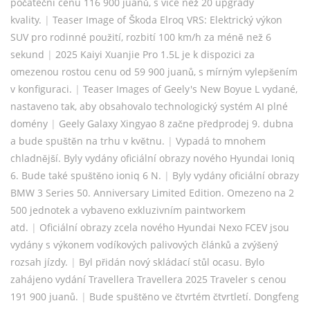
počáteční cenu 116 900 juanů, s více než 20 upgrady
kvality.
|
Teaser Image of Škoda Elroq VRS: Elektrický výkon
SUV pro rodinné použití, rozbití 100 km/h za méně než 6
sekund
|
2025 Kaiyi Xuanjie Pro 1.5L je k dispozici za
omezenou rostou cenu od 59 900 juanů, s mírným vylepšením
v konfiguraci.
|
Teaser Images of Geely's New Boyue L vydané,
nastaveno tak, aby obsahovalo technologický systém AI plné
domény
|
Geely Galaxy Xingyao 8 začne předprodej 9. dubna
a bude spuštěn na trhu v květnu.
|
Vypadá to mnohem
chladnější. Byly vydány oficiální obrazy nového Hyundai Ioniq
6. Bude také spuštěno ioniq 6 N.
|
Byly vydány oficiální obrazy
BMW 3 Series 50. Anniversary Limited Edition. Omezeno na 2
500 jednotek a vybaveno exkluzivním paintworkem
atd.
|
Oficiální obrazy zcela nového Hyundai Nexo FCEV jsou
vydány s výkonem vodíkových palivových článků a zvýšený
rozsah jízdy.
|
Byl přidán nový skládací stůl ocasu. Bylo
zahájeno vydání Travellera Travellera 2025 Traveler s cenou
191 900 juanů.
|
Bude spuštěno ve čtvrtém čtvrtletí. Dongfeng