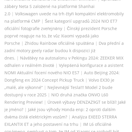
záběry Neta S založené na platformě Shanhai
2.0
|
Volkswagen uvede na trh čtyři kompaktní elektromobily
na platformě CMP
|
Šest kategorií upgradů 2024 NIO ET7
oficiální fotografie zveřejněny
|
Čínský prezident Porsche
poprvé reaguje na to, že vůz Xiaomi vypadá jako
Porsche
|
Zhidou Rainbow oficiálně spuštěna
|
Dva přední a
zadní motory geely radar budou k dispozici již
dnes.
|
Návštěvy na autosalonu v Pekingu 2024: ZEEKER MIX
odhalen v reálném životě
|
Vylepšená konfigurace a asistent
NOMI Aktuální focení nového NIO ES7
|
Auto Beijing 2024:
Dongfeng eπ 2024 Concept Pickup Truck
|
Volvo EX30 je
„malé, ale výkonné“
|
Nejlevnější Tesla!!! Model 2 bude
dostupný v roce 2025
|
NIO druhá značka ONVO L60
Rendering Preview!
|
Úroveň výbavy DENZAZ9GT se blíží! Jaké
je jméno?
|
Jaké jsou výhody Honda enp: 2 oproti dalším
dvěma čistě elektrickým vozům?
|
Analýza EXEED STERRA
EXLANTIX ET a jeho postavení na trhu
|
IM L6 oficiálně
oznámeno, nemluvě o tom, že IM od Xiaomi se rozhodl být