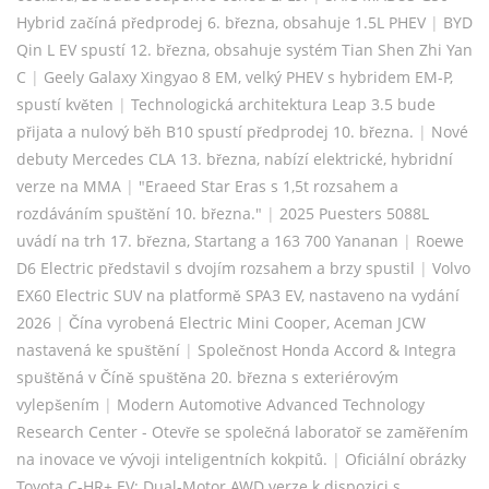
Hybrid začíná předprodej 6. března, obsahuje 1.5L PHEV
|
BYD
Qin L EV spustí 12. března, obsahuje systém Tian Shen Zhi Yan
C
|
Geely Galaxy Xingyao 8 EM, velký PHEV s hybridem EM-P,
spustí květen
|
Technologická architektura Leap 3.5 bude
přijata a nulový běh B10 spustí předprodej 10. března.
|
Nové
debuty Mercedes CLA 13. března, nabízí elektrické, hybridní
verze na MMA
|
"Eraeed Star Eras s 1,5t rozsahem a
rozdáváním spuštění 10. března."
|
2025 Puesters 5088L
uvádí na trh 17. března, Startang a 163 700 Yananan
|
Roewe
D6 Electric představil s dvojím rozsahem a brzy spustil
|
Volvo
EX60 Electric SUV na platformě SPA3 EV, nastaveno na vydání
2026
|
Čína vyrobená Electric Mini Cooper, Aceman JCW
nastavená ke spuštění
|
Společnost Honda Accord & Integra
spuštěná v Číně spuštěna 20. března s exteriérovým
vylepšením
|
Modern Automotive Advanced Technology
Research Center - Otevře se společná laboratoř se zaměřením
na inovace ve vývoji inteligentních kokpitů.
|
Oficiální obrázky
Toyota C-HR+ EV: Dual-Motor AWD verze k dispozici s