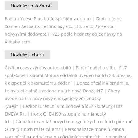
Novinky společnosti
Baojun Yueye Plus bude spuštěn v dubnu
|
Gratulujeme
Xiamen Aecoauto Technology Co., Ltd. za to, že se stal
nejvyššími dodavateli FY25 podle hodnoty objednávky na
Alibaba.com
Novinky z oboru
Čtyři procesy výroby automobilů
|
Plnění našeho slibu: SU7
společnosti Xiaomi Motors oficiálně uveden na trh 28. března,
k dispozici k okamžitému dodání
|
Denza oficiálně oznámila,
že byla oficiálně uvedena na trh nová Denza N7
|
Chery
uvede na trh nový nový energetický vůz značky
„yueji“
|
Bezkonkurenční v milionové třídě? Skutečný Lutz
EMEYA R+.
|
Hong Qi E-HS9 vstupuje na německý
trh
|
Globální inventář nových energetických civilních pickupů
O který z nich máte zájem?
|
Personalizace modelů Panda
Kart oficiálně odhalena na oficiálních snímcích
|
Špionážní