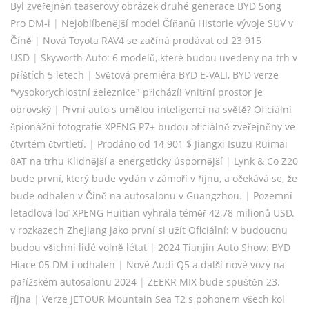
Byl zveřejněn teaserový obrázek druhé generace BYD Song
Pro DM-i
|
Nejoblíbenější model Číňanů Historie vývoje SUV v
Číně
|
Nová Toyota RAV4 se začíná prodávat od 23 915
USD
|
Skyworth Auto: 6 modelů, které budou uvedeny na trh v
příštích 5 letech
|
Světová premiéra BYD E-VALI, BYD verze
"vysokorychlostní železnice" přichází! Vnitřní prostor je
obrovský
|
První auto s umělou inteligencí na světě? Oficiální
špionážní fotografie XPENG P7+ budou oficiálně zveřejněny ve
čtvrtém čtvrtletí.
|
Prodáno od 14 901 $ Jiangxi Isuzu Ruimai
8AT na trhu Klidnější a energeticky úspornější
|
Lynk & Co Z20
bude první, který bude vydán v zámoří v říjnu, a očekává se, že
bude odhalen v Číně na autosalonu v Guangzhou.
|
Pozemní
letadlová loď XPENG Huitian vyhrála téměř 42,78 milionů USD.
v rozkazech Zhejiang jako první si užít Oficiální: V budoucnu
budou všichni lidé volně létat
|
2024 Tianjin Auto Show: BYD
Hiace 05 DM-i odhalen
|
Nové Audi Q5 a další nové vozy na
pařížském autosalonu 2024
|
ZEEKR MIX bude spuštěn 23.
října
|
Verze JETOUR Mountain Sea T2 s pohonem všech kol