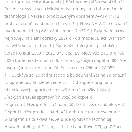
milník pro čínské automobily
|
Přichází největší rival delfínů?
Recenze nových vozů Ministerstva průmyslu a informačních
technologií
|
Verze s prodlouženým dosahem AVATR 11/12
bude oficiálně uvedena na trh v září
|
Nová NETA X je oficiálně
uvedena na trh s počáteční cenou 12 437 $
|
Byly zveřejněny
nejnovější oficiální obrázky ZEEKR 7X a model „Black Warrior“
má větší vizuální dopad
|
Špionážní fotografie produkční
verze Hongqi E009
|
2025 BYD Seal EV: Nový vůz BYD pro rok
2025 bude uveden na trh 8. srpna s vysokým napětím 800 V +
laserovým radarem a počáteční cena je nižší než 28 050
$
|
Očekává se, že zadní sedadla budou vzhlížet na špionážní
fotografie prodloužené verze U8
|
Od kopie k originálu,
historie vývoje sportovních vozů čínské značky
|
Vývoj
čínských značek sportovních vozů od kopie k
originálu
|
Předprodej začíná na $24774. Lovecký oblek NETA
S spouští předprodej
|
Audi A5L debutuje na autosalonu v
Guangzhou a očekává se, že bude vybaveno technologií
Huawei Intelligent Driving
|
„Little Land Rover“ Tiggo 7 Sport