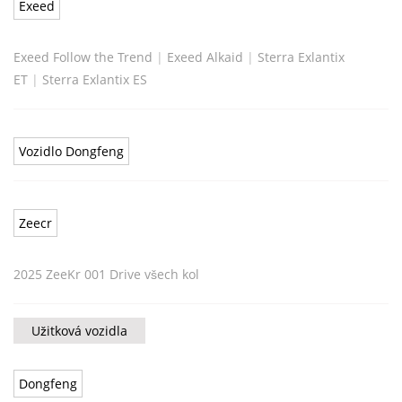
Exeed
Exeed Follow the Trend
|
Exeed Alkaid
|
Sterra Exlantix
ET
|
Sterra Exlantix ES
Vozidlo Dongfeng
Zeecr
2025 ZeeKr 001 Drive všech kol
Užitková vozidla
Dongfeng