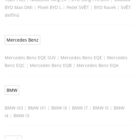
BYD Max DMI
|
Píseň BYD L
|
Pečeť SVĚT
|
BYD Racek
|
SVĚT
delfínů
Mercedes Benz
Mercedes Benz EQE SUV
|
Mercedes Benz EQE
|
Mercedes
Benz EQC
|
Mercedes Benz EQB
|
Mercedes Benz EQA
BMW
BMW iX3
|
BMW iX1
|
BMW iX
|
BMW i7
|
BMW i5
|
BMW
i4
|
BMW i3