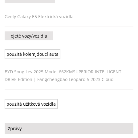
Geely Galaxy E5 Elektrická vozidla
ojeté vozy/vozidla
použitá kolemjdoucí auta
BYD Song Lev 2025 Model 662KMSUPERIOR INTELLIGENT
DRIVE Edition
|
Fangchengbao Leopard 5 2023 Cloud
použitá užitková vozidla
Zprávy