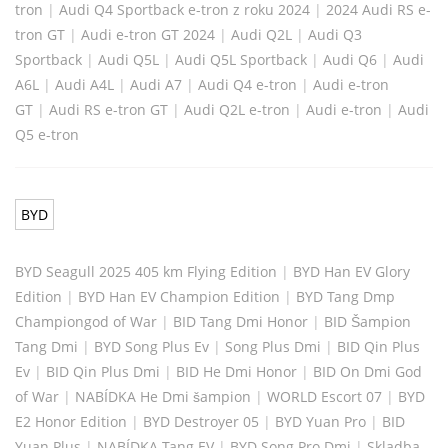
tron
|
Audi Q4 Sportback e-tron z roku 2024
|
2024 Audi RS e-
tron GT
|
Audi e-tron GT 2024
|
Audi Q2L
|
Audi Q3
Sportback
|
Audi Q5L
|
Audi Q5L Sportback
|
Audi Q6
|
Audi
A6L
|
Audi A4L
|
Audi A7
|
Audi Q4 e-tron
|
Audi e-tron
GT
|
Audi RS e-tron GT
|
Audi Q2L e-tron
|
Audi e-tron
|
Audi
Q5 e-tron
BYD
BYD Seagull 2025 405 km Flying Edition
|
BYD Han EV Glory
Edition
|
BYD Han EV Champion Edition
|
BYD Tang Dmp
Championgod of War
|
BID Tang Dmi Honor
|
BID Šampion
Tang Dmi
|
BYD Song Plus Ev
|
Song Plus Dmi
|
BID Qin Plus
Ev
|
BID Qin Plus Dmi
|
BID He Dmi Honor
|
BID On Dmi God
of War
|
NABÍDKA He Dmi šampion
|
WORLD Escort 07
|
BYD
E2 Honor Edition
|
BYD Destroyer 05
|
BYD Yuan Pro
|
BID
Yuan Plus
|
NABÍDKA Tang EV
|
BYD Song Pro Dmi
|
Skladba