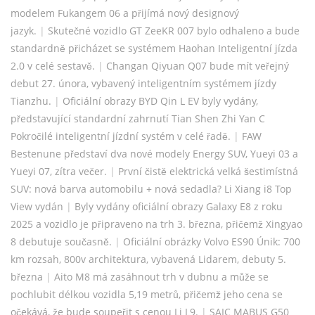
modelem Fukangem 06 a přijímá nový designový
jazyk.
|
Skutečné vozidlo GT ZeeKR 007 bylo odhaleno a bude
standardně přicházet se systémem Haohan Inteligentní jízda
2.0 v celé sestavě.
|
Changan Qiyuan Q07 bude mít veřejný
debut 27. února, vybavený inteligentním systémem jízdy
Tianzhu.
|
Oficiální obrazy BYD Qin L EV byly vydány,
představující standardní zahrnutí Tian Shen Zhi Yan C
Pokročilé inteligentní jízdní systém v celé řadě.
|
FAW
Bestenune představí dva nové modely Energy SUV, Yueyi 03 a
Yueyi 07, zítra večer.
|
První čistě elektrická velká šestimístná
SUV: nová barva automobilu + nová sedadla? Li Xiang i8 Top
View vydán
|
Byly vydány oficiální obrazy Galaxy E8 z roku
2025 a vozidlo je připraveno na trh 3. března, přičemž Xingyao
8 debutuje současně.
|
Oficiální obrázky Volvo ES90 Únik: 700
km rozsah, 800v architektura, vybavená Lidarem, debuty 5.
března
|
Aito M8 má zasáhnout trh v dubnu a může se
pochlubit délkou vozidla 5,19 metrů, přičemž jeho cena se
očekává, že bude soupeřit s cenou Li L9.
|
SAIC MABUS G50