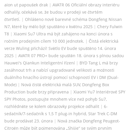
aion ut papoušek drak
|
AVATR 06 Oficiální obrazy interiéru
odhalily, očekává se, že budou v prodeji ve čtvrtém
čtvrtletí.
|
Ohlášeno nové barevné schéma Dongfeng Nissan
N7, které by mělo být spuštěno v květnu 2025
|
Chery Fulwin
T8
|
Xiaomi Su7 Ultra má být zahájeno na konci února s
ročním prodejním cílem 10 000 jednotek.
|
Čistá elektrická
verze Wuling přichází! Světlo EV bude spuštěno 14. února
2025
|
AVATR 07 PRO+ bude spuštěn 18. února s plnou sadou
Hauwei's Qiankun Inteligentní řízení
|
BYD Tang L má brzy
zasáhnout trh a nabízí upgradované velikosti a možnosti
duálního hnacího ústrojí pomocí schopností EV i DM (Dual-
Mode)
|
Nová čistě elektrická malá SUV, Dongfeng Box
Production bude brzy připravena
|
Xiaomi Yu7 Interiérové ​​SPY
SPY Photos, postupujte mnohem více než pohyb Su7,
rozhlédněte se kolem obrazovky projekce odhalit
|
6-
sedačník/7-sedačník s 1,5 T plug-in hybrid, Star Trek C-DM
bude prodávat 23. února
|
Nová značka Dongfeng Peugeot-
Citroën může být pojmenována „Shijie“ se svým prvním