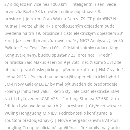
S7 s dojezdem více než 1000 km
|
Inteligentní řízení vede
první vůz Bozhi 3X k otevření online objednávek 8.
prosince
|
Je režim Crab Walk u Denza Z9 GT pokročilý? Ne
nutně!
|
Verze Zhijie R7 s prodlouženým dojezdem bude
uvedena na trh 19. prosince s čistě elektrickým dojezdem 201
km.
|
Jak si vedl první vůz nové značky NIO? Analýza výsledků
"Winter First Test" Onvo L60
|
Oficiální snímky radaru King
Kong zveřejněny, budou spuštěny 23. prosince
|
Přední
přihrádka Saic Maxus eTerron 9 je větší než Xiaomi SU7! Zde
přichází první čínský pickup s předním kufrem
|
Hi4-Z vyjde 1.
ledna 2025
|
Přechod na nejnovější super elektrický hybrid
EM-i Nový Galaxy L6/L7 by měl být uveden do předprodeje
kolem jarního festivalu
|
Retro styl, ale čistě elektrické SUV!
Na trh byl uveden iCAR V23
|
Forthing Starsea S7 650 Ultra
Edition byla uvedena na trh 21. prosince.
|
Čtyřdveřová verze
Wuling Hongguang MINIEV: Podrobnosti o konfiguraci a
spuštění předobjednávky
|
Nová energetická evhi EV3 Plus
Jiangling Group je oficiálně spuštěna
|
Roztomilý malý auto