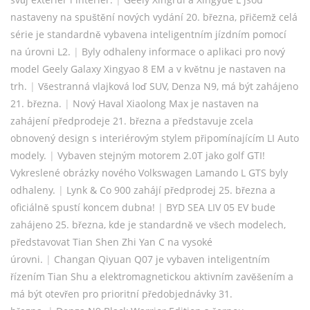
nastaveny na spuštění nových vydání 20. března, přičemž celá
série je standardně vybavena inteligentním jízdním pomocí
na úrovni L2.
|
Byly odhaleny informace o aplikaci pro nový
model Geely Galaxy Xingyao 8 EM a v květnu je nastaven na
trh.
|
Všestranná vlajková loď SUV, Denza N9, má být zahájeno
21. března.
|
Nový Haval Xiaolong Max je nastaven na
zahájení předprodeje 21. března a představuje zcela
obnovený design s interiérovým stylem připomínajícím LI Auto
modely.
|
Vybaven stejným motorem 2.0T jako golf GTI!
Vykreslené obrázky nového Volkswagen Lamando L GTS byly
odhaleny.
|
Lynk & Co 900 zahájí předprodej 25. března a
oficiálně spustí koncem dubna!
|
BYD SEA LIV 05 EV bude
zahájeno 25. března, kde je standardně ve všech modelech,
představovat Tian Shen Zhi Yan C na vysoké
úrovni.
|
Changan Qiyuan Q07 je vybaven inteligentním
řízením Tian Shu a elektromagnetickou aktivním zavěšením a
má být otevřen pro prioritní předobjednávky 31.