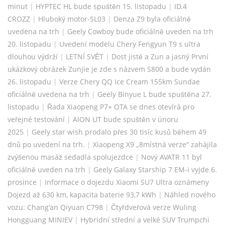
minut
|
HYPTEC HL bude spuštěn 15. listopadu
|
ID.4
CROZZ
|
Hluboký motor-SL03
|
Denza Z9 byla oficiálně
uvedena na trh
|
Geely Cowboy bude oficiálně uveden na trh
20. listopadu
|
Uvedení modelu Chery Fengyun T9 s ultra
dlouhou výdrží
|
LETNÍ SVĚT
|
Dost jistě a Zun a jasný První
ukázkový obrázek Zunjie je zde s názvem S800 a bude vydán
26. listopadu
|
Verze Chery QQ Ice Cream 155km Sundae
oficiálně uvedena na trh
|
Geely Binyue L bude spuštěna 27.
listopadu
|
Řada Xiaopeng P7+ OTA se dnes otevírá pro
veřejné testování
|
AION UT bude spuštěn v únoru
2025
|
Geely star wish prodalo přes 30 tisíc kusů během 49
dnů po uvedení na trh.
|
Xiaopeng X9 „8místná verze“ zahájila
zvýšenou masáž sedadla spolujezdce
|
Nový AVATR 11 byl
oficiálně uveden na trh
|
Geely Galaxy Starship 7 EM-i vyjde 6.
prosince
|
Informace o dojezdu Xiaomi SU7 Ultra oznámeny
Dojezd až 630 km, kapacita baterie 93,7 kWh
|
Náhled nového
vozu: Chang'an Qiyuan C798
|
Čtyřdveřová verze Wuling
Hongguang MINIEV
|
Hybridní střední a velké SUV Trumpchi