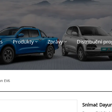
ás
Produkty
Zprávy
Distribuční pr
un EV6
Snímač Dayun