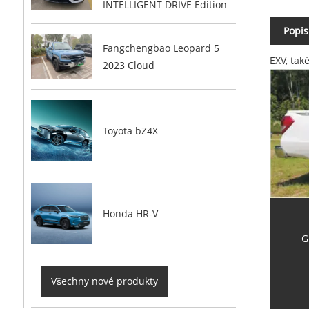
INTELLIGENT DRIVE Edition
Popis
Fangchengbao Leopard 5
EXV, tak
2023 Cloud
Toyota bZ4X
Honda HR-V
G
Všechny nové produkty