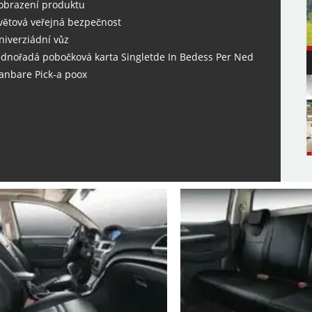
obrazení produktu
větová veřejná bezpečnost
niverziádní vůz
ednořadá pobočková karta Singletde In Bedess Per Ned
anbare Pick-a poox