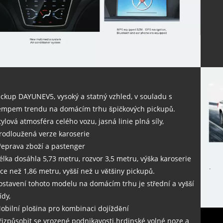
ickup DAYUNEV5, vysoký a statný vzhled, v souladu s
empem trendu na domácím trhu špičkových pickupů.
tylová atmosféra celého vozu, jasná linie plná síly,
rodloužená verze karoserie
řeprava zboží a pastenger
élka dosáhla 5,73 metru, rozvor 3,5 metru, výška karoserie
íce než 1,86 metru, vyšší než u většiny pickupů.
ostavení tohoto modelu na domácím trhu je střední a vyšší
ídy,
obilní plošina pro kombinaci dojíždění
řizpůsobit se vrozené podnikavosti.hrdinské volné noze a