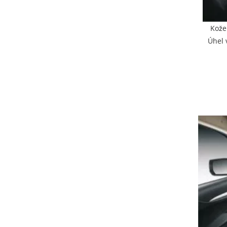
Kože
Úhel 