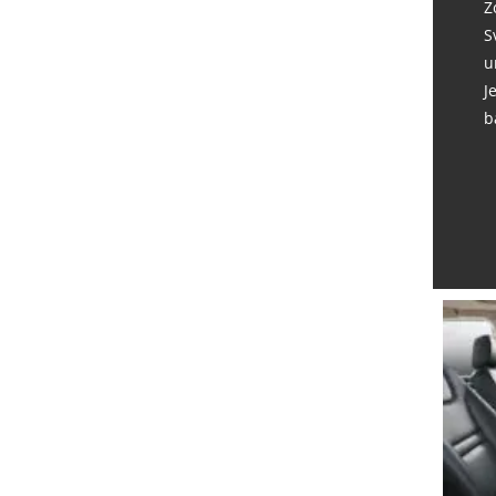
Z
S
u
J
b