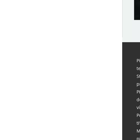
P
t
S
p
P
d
v
P
tř
M
p