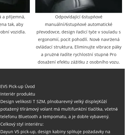
 a příjemná,
Odpovídající 6stupňové
ena tak, aby
manuální/6stupňové automatické
obní vozidla.
převodovce, design řadicí tyče v souladu s
ergonomií, pocit pohodlí. Nově navržená
ovládací struktura, Eliminujte vibrace páky
a pružně řadíte rychlostní stupně Pro
dosažení efektu zážitku z osobního vozu.
EV5 Pick-up Úvod
Interiér produktu
Design velikosti T SZM, plnobarevný velký displejKůží
potažený třírámový volant má multifunkční tlačítka, včetně
telefonu Bluetooth a tempomatu, a je dobře vybavený.
Celkový styl interiéru:
Dayun V5 pick-up, design kabiny splňuje požadavky na