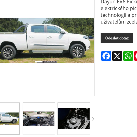
Dayun EV6 Picku
elektrického pi
technologii a p
uživatelům zcela
Odeslat dotaz
Facebook
X
W