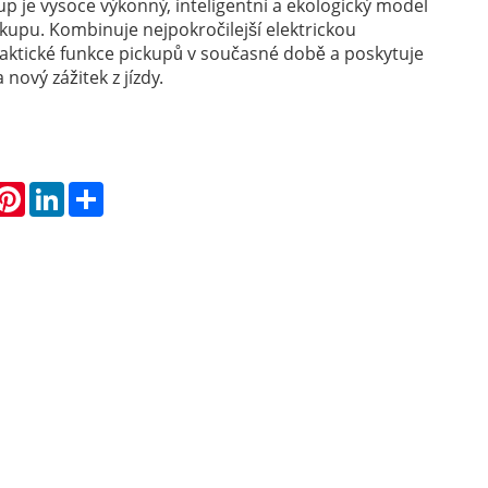
p je vysoce výkonný, inteligentní a ekologický model
ckupu. Kombinuje nejpokročilejší elektrickou
raktické funkce pickupů v současné době a poskytuje
 nový zážitek z jízdy.
hatsApp
Pinterest
LinkedIn
Share