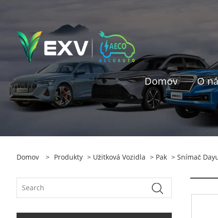
Domov
O n
Domov
>
Produkty
>
Užitková Vozidla
>
Pak
> Snímač Day