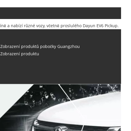
Číně a nabízí různé vozy, včetně proslulého Dayun EV6 Pickup.
Zobrazení produktů pobočky Guangzhou
Zobrazení produktu