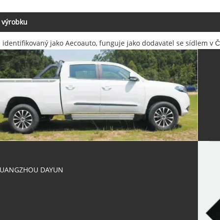
 výrobku
é identifikovaný jako Aecoauto, funguje jako dodavatel se sídlem v 
UANGZHOU DAYUN