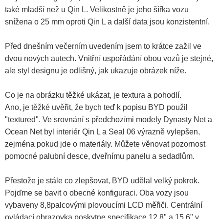
také mladší než u Qin L. Velikostně je jeho šířka vozu
snížena o 25 mm oproti Qin L a další data jsou konzistentní.
Před dnešním večerním uvedením jsem to krátce zažil ve
dvou nových autech. Vnitřní uspořádání obou vozů je stejné,
ale styl designu je odlišný, jak ukazuje obrázek níže.
Co je na obrázku těžké ukázat, je textura a pohodlí.
Ano, je těžké uvěřit, že bych teď k popisu BYD použil
"textured". Ve srovnání s předchozími modely Dynasty Net a
Ocean Net byl interiér Qin L a Seal 06 výrazně vylepšen,
zejména pokud jde o materiály. Můžete věnovat pozornost
pomocné palubní desce, dveřnímu panelu a sedadlům.
Přestože je stále co zlepšovat, BYD udělal velký pokrok.
Pojďme se bavit o obecné konfiguraci. Oba vozy jsou
vybaveny 8,8palcovými plovoucími LCD měřiči. Centrální
ovládací obrazovka poskytne specifikace 12,8" a 15,6" v