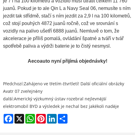
je 7 l na 100 kilometrů a vozidlo musí utratit celkem 11 760
juanů. Pokud je to ale Qin L a Navy Seal 06, nemusíte s ním
jezdit tak střídmě, stačí s ním jezdit za 2,9 l na 100 kilometrů,
což stojí pouhých 4872 juanů ročně, což ve srovnání s
vozidly na palivo ušetří 6888 juanů. Nemluvě o tom, že
akcelerace je příliš pomalá, ovládání špatné a tváří v tvář
spotřebě paliva a výdrži baterie je to čistý nesmysl.
Aecoauto nyní přijímá objednávky!
Předchozí:
Zahájeno ve třetím čtvrtletí! Další oficiální obrázky
Avatr 07 zveřejněny
další:
Americký výzkumný ústav rozebral nejlevnější
elektromobil BYD a výsledek je nechal bez jakékoli naděje
Facebook
X
WhatsApp
Pinterest
LinkedIn
Share