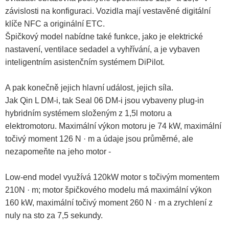
závislosti na konfiguraci. Vozidla mají vestavěné digitální
klíče NFC a originální ETC.
Špičkový model nabídne také funkce, jako je elektrické
nastavení, ventilace sedadel a vyhřívání, a je vybaven
inteligentním asistenčním systémem DiPilot.
A pak konečně jejich hlavní událost, jejich síla.
Jak Qin L DM-i, tak Seal 06 DM-i jsou vybaveny plug-in
hybridním systémem složeným z 1,5l motoru a
elektromotoru. Maximální výkon motoru je 74 kW, maximální
točivý moment 126 N · m a údaje jsou průměrné, ale
nezapomeňte na jeho motor -
Low-end model využívá 120kW motor s točivým momentem
210N · m; motor špičkového modelu má maximální výkon
160 kW, maximální točivý moment 260 N · m a zrychlení z
nuly na sto za 7,5 sekundy.