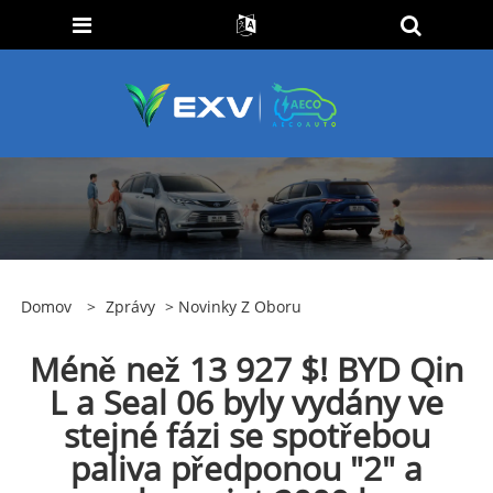
Domov
>
Zprávy
>
Novinky Z Oboru
Méně než 13 927 $! BYD Qin
L a Seal 06 byly vydány ve
stejné fázi se spotřebou
paliva předponou "2" a