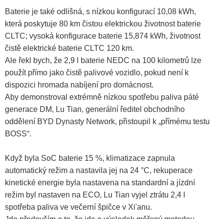
Baterie je také odlišná, s nízkou konfigurací 10,08 kWh,
která poskytuje 80 km čistou elektrickou životnost baterie
CLTC; vysoká konfigurace baterie 15,874 kWh, životnost
čistě elektrické baterie CLTC 120 km.
Ale řekl bych, že 2,9 l baterie NEDC na 100 kilometrů lze
použít přímo jako čistě palivové vozidlo, pokud není k
dispozici hromada nabíjení pro domácnost.
Aby demonstroval extrémně nízkou spotřebu paliva páté
generace DM, Lu Tian, ​​generální ředitel obchodního
oddělení BYD Dynasty Network, přistoupil k „přímému testu
BOSS“.
Když byla SoC baterie 15 %, klimatizace zapnula
automatický režim a nastavila jej na 24 °C, rekuperace
kinetické energie byla nastavena na standardní a jízdní
režim byl nastaven na ECO, Lu Tian vyjel ztrátu 2,4 l
spotřeba paliva ve večerní špičce v Xi'anu.