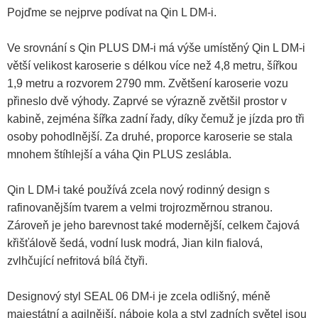
Pojďme se nejprve podívat na Qin L DM-i.
Ve srovnání s Qin PLUS DM-i má výše umístěný Qin L DM-i
větší velikost karoserie s délkou více než 4,8 metru, šířkou
1,9 metru a rozvorem 2790 mm. Zvětšení karoserie vozu
přineslo dvě výhody. Zaprvé se výrazně zvětšil prostor v
kabině, zejména šířka zadní řady, díky čemuž je jízda pro tři
osoby pohodlnější. Za druhé, proporce karoserie se stala
mnohem štíhlejší a váha Qin PLUS zeslábla.
Qin L DM-i také používá zcela nový rodinný design s
rafinovanějším tvarem a velmi trojrozměrnou stranou.
Zároveň je jeho barevnost také modernější, celkem čajová
křišťálově šedá, vodní lusk modrá, Jian kiln fialová,
zvlhčující nefritová bílá čtyři.
Designový styl SEAL 06 DM-i je zcela odlišný, méně
majestátní a agilnější, náboje kola a styl zadních světel jsou