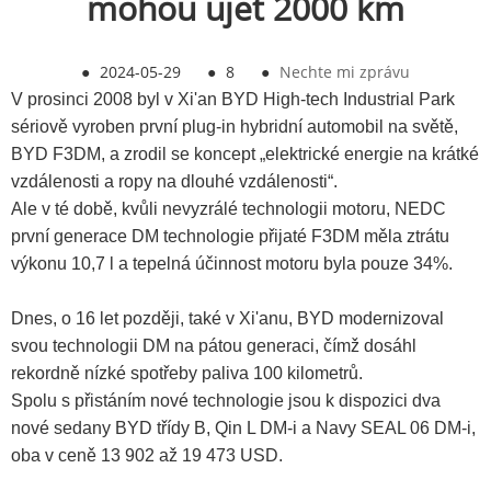
mohou ujet 2000 km
●
2024-05-29
●
8
●
Nechte mi zprávu
V prosinci 2008 byl v Xi'an BYD High-tech Industrial Park
sériově vyroben první plug-in hybridní automobil na světě,
BYD F3DM, a zrodil se koncept „elektrické energie na krátké
vzdálenosti a ropy na dlouhé vzdálenosti“.
Ale v té době, kvůli nevyzrálé technologii motoru, NEDC
první generace DM technologie přijaté F3DM měla ztrátu
výkonu 10,7 l a tepelná účinnost motoru byla pouze 34%.
Dnes, o 16 let později, také v Xi'anu, BYD modernizoval
svou technologii DM na pátou generaci, čímž dosáhl
rekordně nízké spotřeby paliva 100 kilometrů.
Spolu s přistáním nové technologie jsou k dispozici dva
nové sedany BYD třídy B, Qin L DM-i a Navy SEAL 06 DM-i,
oba v ceně 13 902 až 19 473 USD.