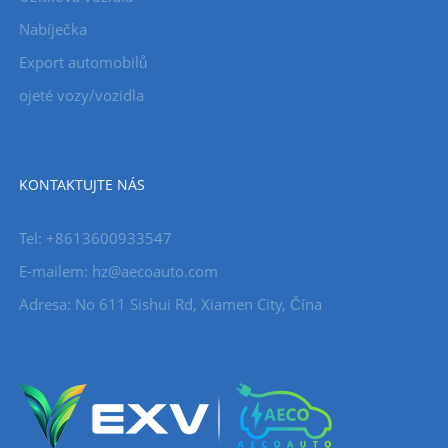
Nabíječka
Export automobilů
ojeté vozy/vozidla
KONTAKTUJTE NÁS
Tel: +8613600933547
E-mailem:
hz@aecoauto.com
Adresa: No 611 Sishui Rd, Xiamen City, Čína