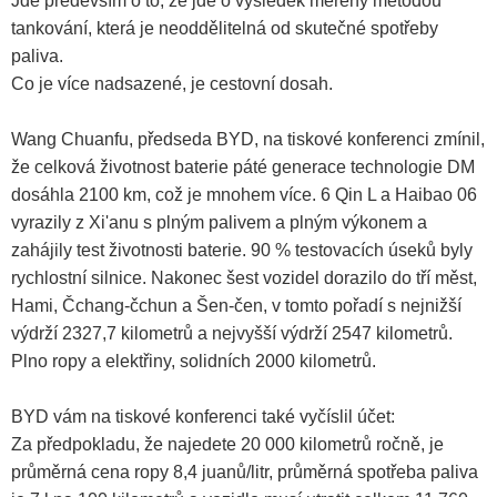
Jde především o to, že jde o výsledek měřený metodou
tankování, která je neoddělitelná od skutečné spotřeby
paliva.
Co je více nadsazené, je cestovní dosah.
Wang Chuanfu, předseda BYD, na tiskové konferenci zmínil,
že celková životnost baterie páté generace technologie DM
dosáhla 2100 km, což je mnohem více. 6 Qin L a Haibao 06
vyrazily z Xi'anu s plným palivem a plným výkonem a
zahájily test životnosti baterie. 90 % testovacích úseků byly
rychlostní silnice. Nakonec šest vozidel dorazilo do tří měst,
Hami, Čchang-čchun a Šen-čen, v tomto pořadí s nejnižší
výdrží 2327,7 kilometrů a nejvyšší výdrží 2547 kilometrů.
Plno ropy a elektřiny, solidních 2000 kilometrů.
BYD vám na tiskové konferenci také vyčíslil účet:
Za předpokladu, že najedete 20 000 kilometrů ročně, je
průměrná cena ropy 8,4 juanů/litr, průměrná spotřeba paliva