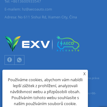
Tel: +8613600933547
E-mailem:
hz@aecoauto.com
Adresa: No 611 Sishui Rd, Xiamen City, Čína
X
Copyright © 2024 Xiamen Aecoauto Technology Co., Ltd. Všechna práva
Používáme cookies, abychom vám nabídli
lepší zážitek z prohlížení, analyzovali
vyhrazena.
návštěvnost webu a přizpůsobili obsah.
TECHNICKÁ PODPORA WEBOVÝCH STRÁNEK:
SÍŤ TIANYU
jack Lin:+86-
Používáním tohoto webu souhlasíte s
15559188336
naším používáním souborů cookie.