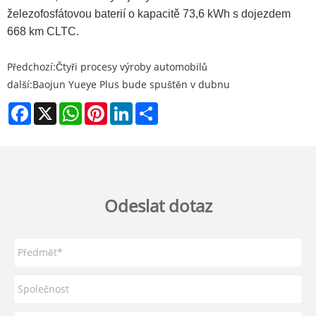
železofosfátovou baterií o kapacitě 73,6 kWh s dojezdem
668 km CLTC.
Předchozí:
Čtyři procesy výroby automobilů
další:
Baojun Yueye Plus bude spuštěn v dubnu
Facebook
X
WhatsApp
Pinterest
LinkedIn
Share
Odeslat dotaz