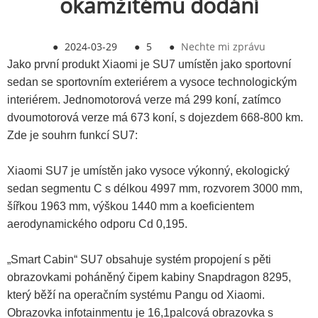
okamžitému dodání
●
2024-03-29
●
5
●
Nechte mi zprávu
Jako první produkt Xiaomi je SU7 umístěn jako sportovní
sedan se sportovním exteriérem a vysoce technologickým
interiérem. Jednomotorová verze má 299 koní, zatímco
dvoumotorová verze má 673 koní, s dojezdem 668-800 km.
Zde je souhrn funkcí SU7:
Xiaomi SU7 je umístěn jako vysoce výkonný, ekologický
sedan segmentu C s délkou 4997 mm, rozvorem 3000 mm,
šířkou 1963 mm, výškou 1440 mm a koeficientem
aerodynamického odporu Cd 0,195.
„Smart Cabin“ SU7 obsahuje systém propojení s pěti
obrazovkami poháněný čipem kabiny Snapdragon 8295,
který běží na operačním systému Pangu od Xiaomi.
Obrazovka infotainmentu je 16,1palcová obrazovka s