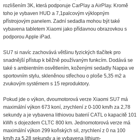
rozlišením 3K, která podporuje CarPlay a AirPlay. Kromě
toho je vybaven HUD a 7,1palcovým výklopným
přístrojovým panelem. Zadní sedadla mohou být také
vybavena tabletem Xiaomi jako přídavnou obrazovkou s
podporou Apple iPad.
SU7 si navíc zachovává většinu fyzických tlačítek pro
snadnější přístup k běžně používaným funkcím. Dodává se
také s ambientním osvětlením, koženými sedadly Nappa ve
sportovním stylu, skleněnou střechou o ploše 5,35 m2 a
zvukovým systémem s 15 reproduktory.
Pokud jde o výkon, dvoumotorová verze Xiaomi SU7 má
maximální výkon 673 koní, zrychlení z 0-100 km/h za 2,78
sekundy a je vybavena lithiovou baterií CATL o kapacitě 101
kWh s dojezdem CLTC 800 km. Jednomotorová verze má
maximální výkon 299 koňských sil, zrychlení z 0 na 100
km/h za 5,28 sekundy a je vybavena lithium-