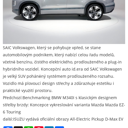
SAIC Volkswagen, který se pohybuje vpřed, se stane
automobilovým podnikem, který nabízí celou řadu modelů,
včetně benzínu, čistého elektrického, prodlouženého a plug-in
hybridního vozidel. Koncepční auto id.era od SAIC Volkswagen
je velký SUV poháněný systémem prodlouženého rozsahu.
Vozidlo má plovoucí design střechy a zdůrazňuje estetiku i
praktické využití prostoru.
Předchozí:
Benchmarking BMW M340I s klasickým designem
střelby brzdy: Koncepce vykreslování varianta Mazda Mazda EZ-
6 Touring
další:
ISUZU vydává oficiální obrazy All-Electric Pickup D-Max EV