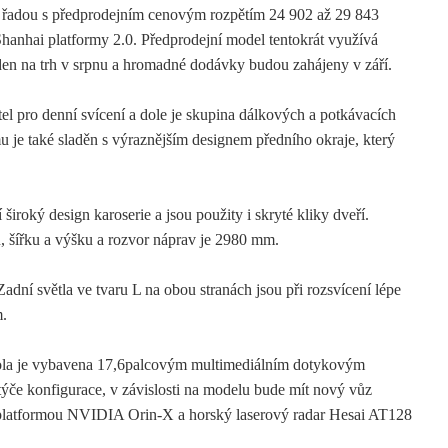
 řadou s předprodejním cenovým rozpětím 24 902 až 29 843
hanhai platformy 2.0. Předprodejní model tentokrát využívá
den na trh v srpnu a hromadné dodávky budou zahájeny v září.
l pro denní svícení a dole je skupina dálkových a potkávacích
 je také sladěn s výraznějším designem předního okraje, který
široký design karoserie a jsou použity i skryté kliky dveří.
, šířku a výšku a rozvor náprav je 2980 mm.
dní světla ve tvaru L na obou stranách jsou při rozsvícení lépe
m.
zola je vybavena 17,6palcovým multimediálním dotykovým
ýče konfigurace, v závislosti na modelu bude mít nový vůz
 platformou NVIDIA Orin-X a horský laserový radar Hesai AT128