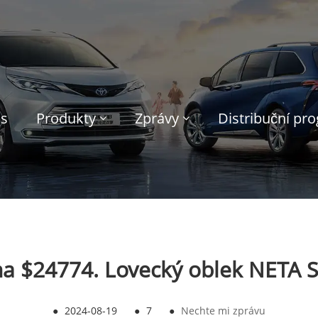
ás
Produkty
Zprávy
Distribuční pr
na $24774. Lovecký oblek NETA S
●
2024-08-19
●
7
●
Nechte mi zprávu