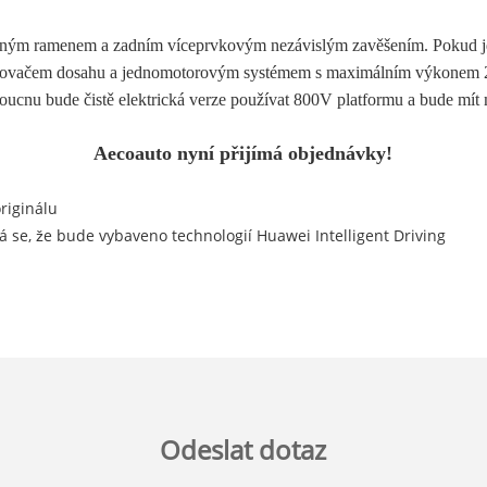
íčným ramenem a zadním víceprvkovým nezávislým zavěšením. Pokud j
ovačem dosahu a jednomotorovým systémem s maximálním výkonem 200 k
cnu bude čistě elektrická verze používat 800V platformu a bude mít m
Aecoauto nyní přijímá objednávky!
riginálu
se, že bude vybaveno technologií Huawei Intelligent Driving
Odeslat dotaz