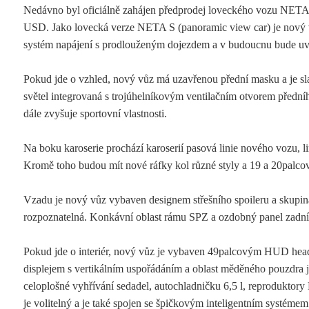
Nedávno byl oficiálně zahájen předprodej loveckého vozu NETA
USD. Jako lovecká verze NETA S (panoramic view car) je nový vůz
systém napájení s prodlouženým dojezdem a v budoucnu bude uved
Pokud jde o vzhled, nový vůz má uzavřenou přední masku a je sla
světel integrovaná s trojúhelníkovým ventilačním otvorem přední
dále zvyšuje sportovní vlastnosti.
Na boku karoserie prochází karoserií pasová linie nového vozu, lin
Kromě toho budou mít nové ráfky kol různé styly a 19 a 20palco
Vzadu je nový vůz vybaven designem střešního spoileru a skupina 
rozpoznatelná. Konkávní oblast rámu SPZ a ozdobný panel zadníh
Pokud jde o interiér, nový vůz je vybaven 49palcovým HUD hea
displejem s vertikálním uspořádáním a oblast měděného pouzdra j
celoplošné vyhřívání sedadel, autochladničku 6,5 l, reprodukt
je volitelný a je také spojen se špičkovým inteligentním systémem