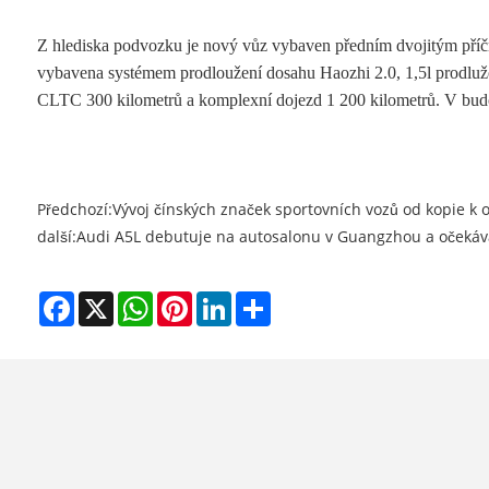
Z hlediska podvozku je nový vůz vybaven předním dvojitým př
vybavena systémem prodloužení dosahu Haozhi 2.0, 1,5l prodluž
CLTC 300 kilometrů a komplexní dojezd 1 200 kilometrů. V budou
Předchozí:
Vývoj čínských značek sportovních vozů od kopie k o
další:
Audi A5L debutuje na autosalonu v Guangzhou a očekává 
Facebook
X
WhatsApp
Pinterest
LinkedIn
Share