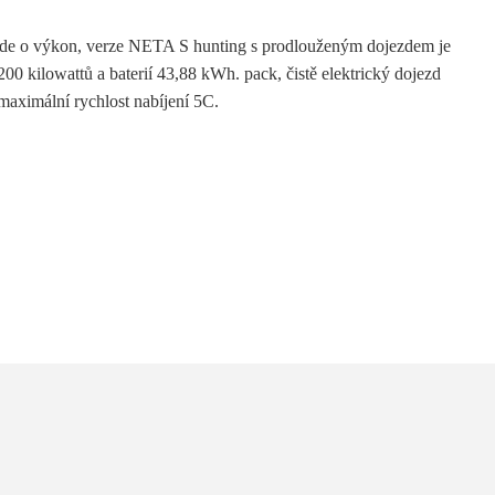
de o výkon, verze NETA S hunting s prodlouženým dojezdem je
ilowattů a baterií 43,88 kWh. pack, čistě elektrický dojezd
aximální rychlost nabíjení 5C.