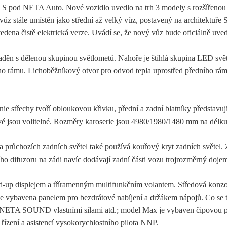
 S pod NETA Auto. Nové vozidlo uvedlo na trh 3 modely s rozšířenou
 stále umístěn jako střední až velký vůz, postavený na architektuře S
ena čistě elektrická verze. Uvádí se, že nový vůz bude oficiálně uve
děn s dělenou skupinou světlometů. Nahoře je štíhlá skupina LED světe
ho rámu. Lichoběžníkový otvor pro odvod tepla uprostřed předního rámu
ie střechy tvoří obloukovou křivku, přední a zadní blatníky představují 
vé jsou volitelné. Rozměry karoserie jsou 4980/1980/1480 mm na délku
průchozích zadních světel také používá kouřový kryt zadních světel. Za
o difuzoru na zádi navíc dodávají zadní části vozu trojrozměrný doje
d-up displejem a tříramenným multifunkčním volantem. Středová kon
e vybavena panelem pro bezdrátové nabíjení a držákem nápojů. Co se t
ory NETA SOUND vlastními silami atd.; model Max je vybaven čipovou
 řízení a asistencí vysokorychlostního pilota NNP.