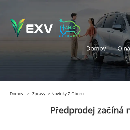
Domov
O n
Domov
>
Zprávy
>
Novinky Z Oboru
Předprodej začíná 