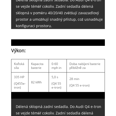
se vejde téměř cokoliv. Zadní sedadla dělená
sklopná v poměru 40/20/40 zvětšují zavazadlový
prostor a umožňují snadný přístup, což usnadňuje
konfiguraci prostoru.
Výkon:
Koňská
Kapacita
0-60
Doba nabíjení baterie
síla
baterie
mph in
přibližně za
335 HP
5,0 s
28 min
82 kWh
(Q455e-
(Q4 55
(Q4 55 e-tron)
tron)
e-tron)
Dělená sklopná zadní sedadla. Do Audi Q4 e-tron
se vejde téměř cokoliv. Zadní sedadla dělená