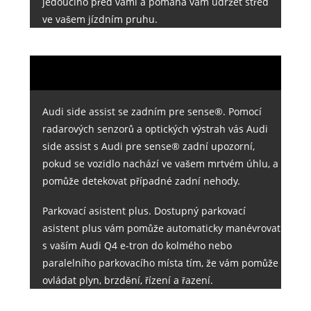
jedoucího před vámi a pomáhá vám udržet střed
ve vašem jízdním pruhu.
Audi side assist se zadním pre sense®. Pomocí
radarových senzorů a optických výstrah vás Audi
side assist s Audi pre sense® zadní upozorní,
pokud se vozidlo nachází ve vašem mrtvém úhlu, a
pomůže detekovat případné zadní nehody.
Parkovací asistent plus. Dostupný parkovací
asistent plus vám pomůže automaticky manévrovat
s vaším Audi Q4 e-tron do kolmého nebo
paralelního parkovacího místa tím, že vám pomůže
ovládat plyn, brzdění, řízení a řazení.