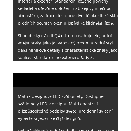
Interiér a exteriér. Standardní kožené povrchy
sedadel a dřevěné obložení nabízejí výjimečnou
atmosféru, zatímco dostupné dvojité akustické sklo
předních bočních oken přispívá ke klidnější jízdě.
Sline design. Audi Q4 e-tron obsahuje elegantní
vnější prvky, jako je tvarovaný přední a zadní styl,
další hliníkové detaily a charakteristické znaky jako
součást standardního exteriéru řady S.
Matrix-designové LED světlomety. Dostupné
světlomety LED v designu Matrix nabízejí
přizpůsobitelné podpisy světel pro denní svícení.
Vyberte si jeden ze čtyř designů.
Dělená sklopná zadní sedadla. Do Audi Q4 e-tron