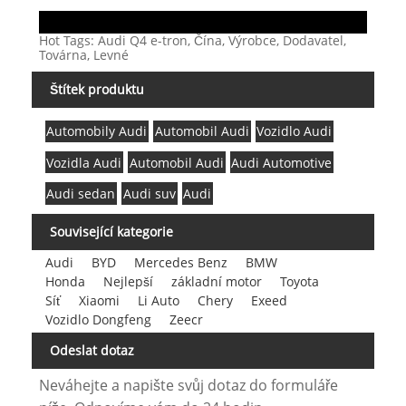
Hot Tags: Audi Q4 e-tron, Čína, Výrobce, Dodavatel,
Továrna, Levné
Štítek produktu
Automobily Audi
Automobil Audi
Vozidlo Audi
Vozidla Audi
Automobil Audi
Audi Automotive
Audi sedan
Audi suv
Audi
Související kategorie
Audi
BYD
Mercedes Benz
BMW
Honda
Nejlepší
základní motor
Toyota
Síť
Xiaomi
Li Auto
Chery
Exeed
Vozidlo Dongfeng
Zeecr
Odeslat dotaz
Neváhejte a napište svůj dotaz do formuláře