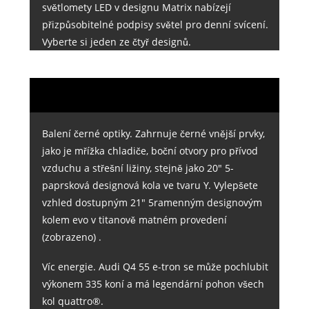
světlomety LED v designu Matrix nabízejí
přizpůsobitelné podpisy světel pro denní svícení.
Vyberte si jeden ze čtyř designů.
Balení černé optiky. Zahrnuje černé vnější prvky,
jako je mřížka chladiče, boční otvory pro přívod
vzduchu a střešní ližiny, stejně jako 20" 5-
paprsková designová kola ve tvaru Y. Vylepšete
vzhled dostupným 21" 5ramenným designovým
kolem evo v titanově matném provedení
(zobrazeno) .
Víc energie. Audi Q4 55 e-tron se může pochlubit
výkonem 335 koní a má legendární pohon všech
kol quattro®.