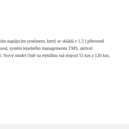
ím napájecím systémem, který se skládá z 1,5 l přirozeně
e boost, systém tepelného managementu TMS, aktivní
W. Nový model čistě na elektřinu má dojezd 55 km a 120 km,