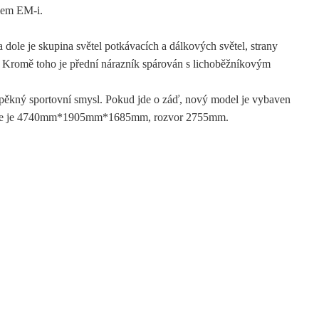
mem EM-i.
 dole je skupina světel potkávacích a dálkových světel, strany
. Kromě toho je přední nárazník spárován s lichoběžníkovým
 pěkný sportovní smysl. Pokud jde o záď, nový model je vybaven
aroserie je 4740mm*1905mm*1685mm, rozvor 2755mm.