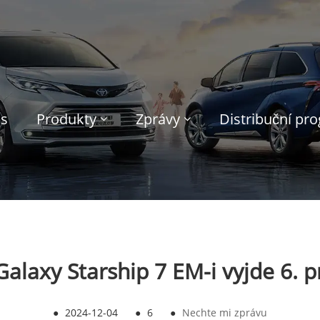
ás
Produkty
Zprávy
Distribuční pr
Galaxy Starship 7 EM-i vyjde 6. p
●
2024-12-04
●
6
●
Nechte mi zprávu