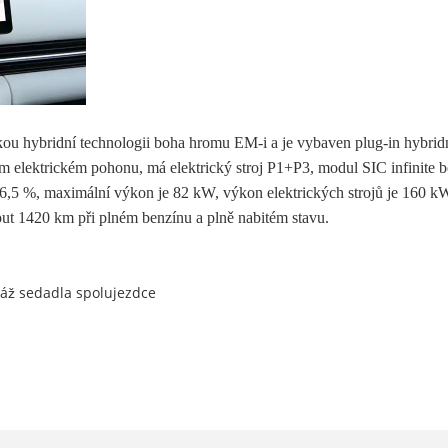
ou hybridní technologii boha hromu EM-i a je vybaven plug-in hybridn
ním elektrickém pohonu, má elektrický stroj P1+P3, modul SIC infinit
46,5 %, maximální výkon je 82 kW, výkon elektrických strojů je 160 k
ut 1420 km při plném benzínu a plně nabitém stavu.
sáž sedadla spolujezdce