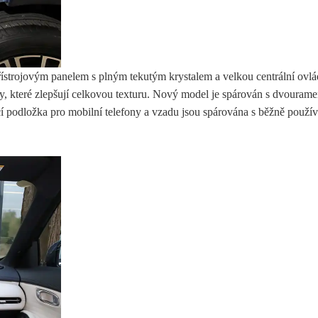
řístrojovým panelem s plným tekutým krystalem a velkou centrální ov
ky, které zlepšují celkovou texturu. Nový model je spárován s dvouram
 podložka pro mobilní telefony a vzadu jsou spárována s běžně používa