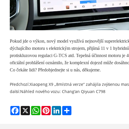
Pokud jde o výkon, nový model využívá nejnovější superelektrick
dýchajícího motoru s elektrickým strojem, přijímá 11 v 1 hybrid
protiskluzovou regulaci G-TCS atd. Tepelná účinnost motoru je 
oficiální prohlášení oznámilo, že komplexní dojezd může dosáhno
Co čekáte lidi? Předobjednejte si u nás, děkujeme.
Předchozí:
Xiaopeng X9 „8místná verze“ zahájila zvýšenou ma
další:
Náhled nového vozu: Chang'an Qiyuan C798
Facebook
X
WhatsApp
Pinterest
LinkedIn
Share