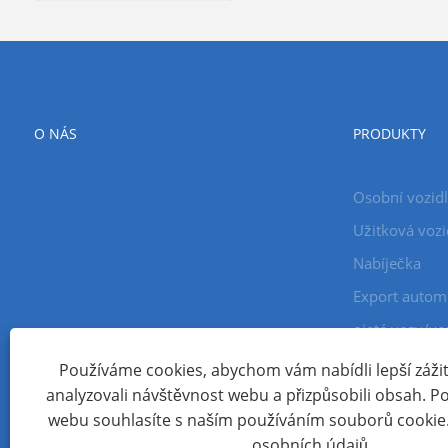
O NÁS
PRODUKTY
Osobní vozid
Užitková vozi
Nabíječka
Export autom
ojeté vozy/vo
Používáme cookies, abychom vám nabídli lepší zážite
analyzovali návštěvnost webu a přizpůsobili obsah. 
Copyright © 2024 Xiamen Aecoauto Technology Co., Ltd. Všec
webu souhlasíte s naším používáním souborů cookie
TECHNICKÁ PODPORA WEBOVÝCH STRÁNEK:
SÍŤ TIANYU
jack 
osobních údajů