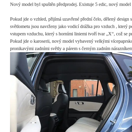
Nový model byl spuštěn předprodej. Existuje 5 edic, nový mode
Pokud jde o vzhled, přijímá uzavřené přední čelo, dělený design s
světlometu jsou navrženy jako vodicí drážka pro vzduch , který 
vstupem vzduchu, který s horními liniemi tvoří tvar „X“, což se 
Pokud jde o karoserii, nový model vybavený velkými vícepaprsko
pronikavými zadními světly a párem s černým zadním nárazníkem