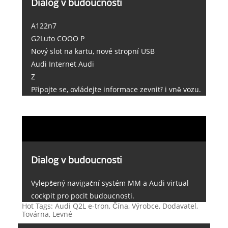
Dialog v budoucnosti
A122n7
G2Luto COOO P
Nový slot na kartu, nové stropní USB
Audi Internet Audi
Z
Připojte se, ovládejte informace zevnitř i vně vozu.
Dialog v budoucnosti
Vylepšený navigační systém MM a Audi virtual
cockpit pro pocit budoucnosti.
Hot Tags: Audi Q2L e-tron, Čína, Výrobce, Dodavatel,
Továrna, Levné