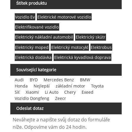
Štítek produktu
Vozidlo Ev
Elektrické motorové vozidlo
Elektrifikované vozidlo
Elektrický nákladní automobil
Elektrický skútr
Elektrický moped
Elektrický motocykl
Elektrobus
Elektrická dodávka
Elektrická kyvadlová doprava
Související kategorie
Audi
BYD
Mercedes Benz
BMW
Honda
Nejlepší
základní motor
Toyota
Síť
Xiaomi
Li Auto
Chery
Exeed
Vozidlo Dongfeng
Zeecr
Odeslat dotaz
Neváhejte a napište svůj dotaz do formuláře
níže. Odpovíme vám do 24 hodin.