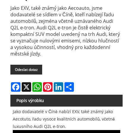
Jako EXV, také známý jako Aecoauto, jsme
dodavatelé se sídlem v Číně, kteří nabízejí řadu
automobilů, zejména včetně uznávaného Audi
Q2L e-tron. Audi Q2L e-tron je čistě elektrický
kompaktní SUV model uvedený na trh Audi, který
se vyznačuje nulovými emisemi, nízkou hlučností
a vysokou účinností, vhodný pro každodenní
městské jízdy.
Odeslat dotaz
Facebook
X
WhatsApp
Pinterest
LinkedIn
Share
Popis výrobku
Jako dodavatelé v Číně nabízí EXV, také známý jako
Aecotuto, řadu vysoce kvalitních automobilů, včetně
luxusního Audi Q2L e-tron.