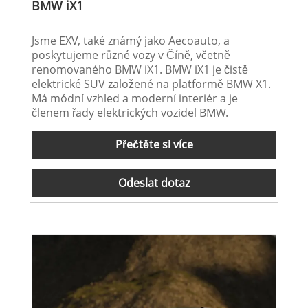
BMW iX1
Jsme EXV, také známý jako Aecoauto, a
poskytujeme různé vozy v Číně, včetně
renomovaného BMW iX1. BMW iX1 je čistě
elektrické SUV založené na platformě BMW X1.
Má módní vzhled a moderní interiér a je
členem řady elektrických vozidel BMW.
Přečtěte si více
Odeslat dotaz