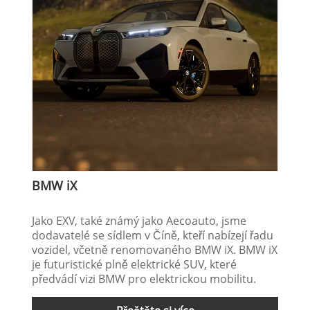
BMW iX
Jako EXV, také známý jako Aecoauto, jsme
dodavatelé se sídlem v Číně, kteří nabízejí řadu
vozidel, včetně renomovaného BMW iX. BMW iX
je futuristické plně elektrické SUV, které
předvádí vizi BMW pro elektrickou mobilitu.