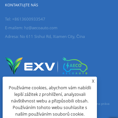
KONTAKTUJTE NÁS
Tel: +8613600933547
E-mailem:
hz@aecoauto.com
Adresa: No 611 Sishui Rd, Xiamen City, Čína
X
Používáme cookies, abychom vám nabídli
lepší zážitek z prohlížení, analyzovali
návštěvnost webu a přizpůsobili obsah.
Copyright © 2024 Xiamen Aecoauto Technology Co., Ltd. Všechna práva
Používáním tohoto webu souhlasíte s
vyhrazena.
naším používáním souborů cookie.