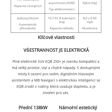
asynchronní (ASM)
Výkon (hp)
Kapacita cestujících
Typ elektromotoru
Jednorychlostní
10,7-61,8 kubických
8,0 s 0-60
stop
mph
Automatická
převodovka
Kapacita nákladu
Akcelerace
Klíčové vlastnosti
VŠESTRANNOST JE ELEKTRICKÁ
Plně elektrické SUV EQB 250+ je zvenku kompaktní a
má velký prostor, styl a chytré nápady. S dostupnými
místy k sezení pro sedm, digitálním hlasovým
asistentem a MB Navigací s elektrickou inteligencí se
EQB zrodil z rodiny, která uvažuje dopředu, a je
stvořen pro vás.
Přední 138kW
Námořní estetický