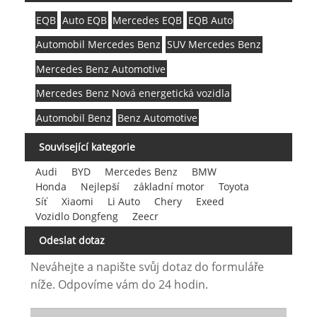
EQB
Auto EQB
Mercedes EQB
EQB Auto
Automobil Mercedes Benz
SUV Mercedes Benz
Mercedes Benz Automotive
Mercedes Benz Nová energetická vozidla
Automobil Benz
Benz Automotive
Související kategorie
Audi
BYD
Mercedes Benz
BMW
Honda
Nejlepší
základní motor
Toyota
Síť
Xiaomi
Li Auto
Chery
Exeed
Vozidlo Dongfeng
Zeecr
Odeslat dotaz
Neváhejte a napište svůj dotaz do formuláře
níže. Odpovíme vám do 24 hodin.