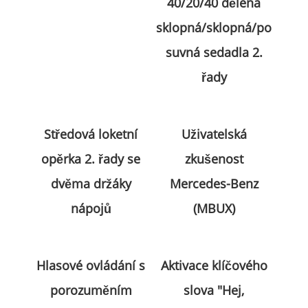
40/20/40 dělená
sklopná/sklopná/po
suvná sedadla 2.
řady
Středová loketní
Uživatelská
opěrka 2. řady se
zkušenost
dvěma držáky
Mercedes-Benz
nápojů
(MBUX)
Hlasové ovládání s
Aktivace klíčového
porozuměním
slova "Hej,