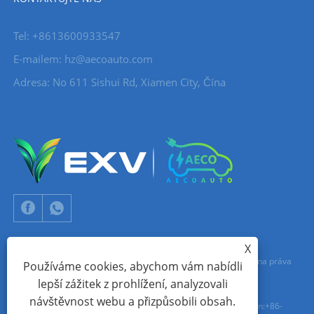
Tel: +8613600933547
E-mailem:
hz@aecoauto.com
Adresa: No 611 Sishui Rd, Xiamen City, Čína
X
Copyright © 2024 Xiamen Aecoauto Technology Co., Ltd. Všechna práva
Používáme cookies, abychom vám nabídli
lepší zážitek z prohlížení, analyzovali
vyhrazena.
návštěvnost webu a přizpůsobili obsah.
TECHNICKÁ PODPORA WEBOVÝCH STRÁNEK:
SÍŤ TIANYU
jack Lin:+86-