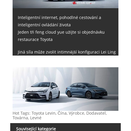
Inteligentní internet, pohodlné cestování a
inteligentní ovládání života
Jeden tři feng cloud yue užijte si objednávku
restaurace Toyota
Jiná síla může zvolit intimnější konfiguraci Lei Ling
Hot Tags: Toyota Levin, Čína, Výrobce, Dodavatel,
Továrna, Levné
Související kategorie