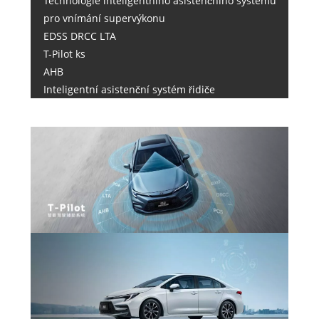
Technologie inteligentního asistenčního systému
pro vnímání supervýkonu
EDSS DRCC LTA
T-Pilot ks
AHB
Inteligentní asistenční systém řidiče