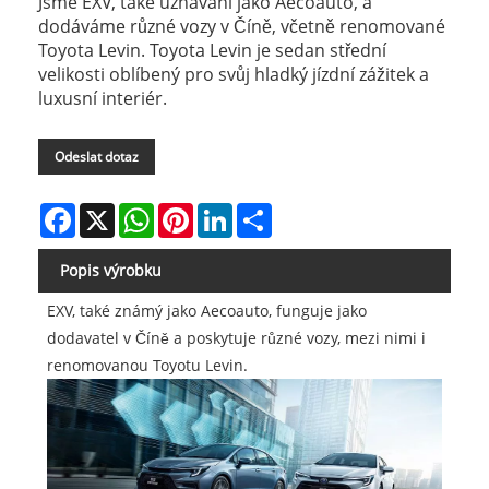
Jsme EXV, také uznávaní jako Aecoauto, a
dodáváme různé vozy v Číně, včetně renomované
Toyota Levin. Toyota Levin je sedan střední
velikosti oblíbený pro svůj hladký jízdní zážitek a
luxusní interiér.
Odeslat dotaz
Facebook
X
WhatsApp
Pinterest
LinkedIn
Share
Popis výrobku
EXV, také známý jako Aecoauto, funguje jako
dodavatel v Číně a poskytuje různé vozy, mezi nimi i
renomovanou Toyotu Levin.