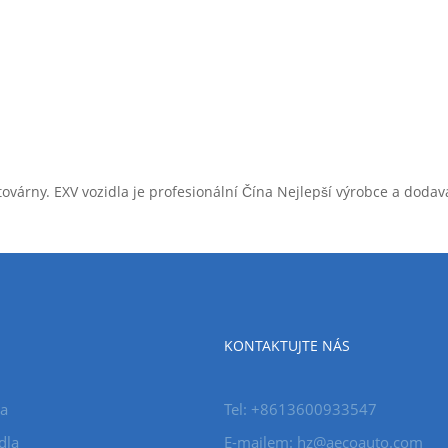
í továrny. EXV vozidla je profesionální Čína Nejlepší výrobce a dod
KONTAKTUJTE NÁS
la
Tel: +8613600933547
dla
E-mailem:
hz@aecoauto.com