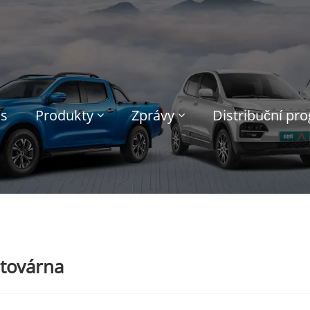
ás
Produkty
Zprávy
Distribuční pr
 továrna