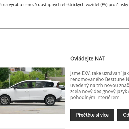
a výrobu cenově dostupných elektrických vozidel (EV) pro čínský 
Ovládejte NAT
Jsme EXV, také uznávaní ja
renomovaného Besttune NAT
uvedený na trh novou znač
zcela nový designový jazy
pohodlným interiérem.
Přečtěte si více
Od