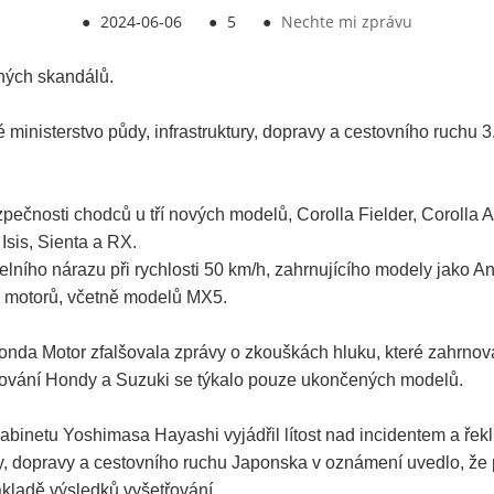
●
2024-06-06
●
5
●
Nechte mi zprávu
ných skandálů.
nisterstvo půdy, infrastruktury, dopravy a cestovního ruchu 
pečnosti chodců u tří nových modelů, Corolla Fielder, Corolla A
Isis, Sienta a RX.
čelního nárazu při rychlosti 50 km/h, zahrnujícího modely jako 
í motorů, včetně modelů MX5.
nda Motor zfalšovala zprávy o zkouškách hluku, které zahrnov
lšování Hondy a Suzuki se týkalo pouze ukončených modelů.
kabinetu Yoshimasa Hayashi vyjádřil lítost nad incidentem a řek
ry, dopravy a cestovního ruchu Japonska v oznámení uvedlo, že 
ákladě výsledků vyšetřování.