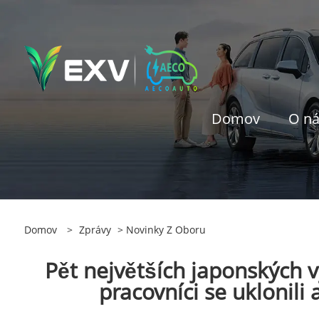
Domov
O n
Domov
>
Zprávy
>
Novinky Z Oboru
Pět největších japonských 
pracovníci se uklonili