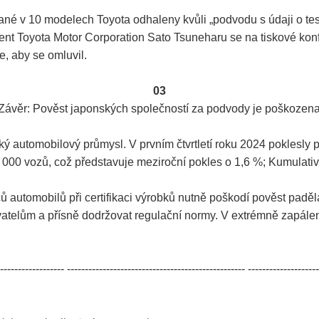
vané v 10 modelech Toyota odhaleny kvůli „podvodu s údaji o te
ent Toyota Motor Corporation Sato Tsuneharu se na tiskové konfe
e, aby se omluvil.
03
Závěr: Pověst japonských společností za podvody je poškozen
ký automobilový průmysl. V prvním čtvrtletí roku 2024 poklesl
 000 vozů, což představuje meziroční pokles o 1,6 %; Kumulativ
automobilů při certifikaci výrobků nutně poškodí pověst paděla
ivatelům a přísně dodržovat regulační normy. V extrémně zapá
------------------ -------------------------------------------------- --------------------