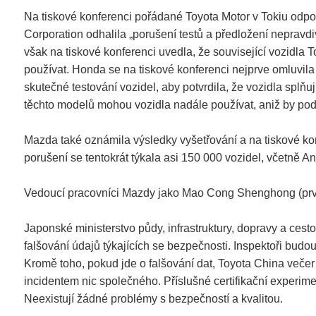
Na tiskové konferenci pořádané Toyota Motor v Tokiu odpol
Corporation odhalila „porušení testů a předložení nepravd
však na tiskové konferenci uvedla, že související vozidla 
používat. Honda se na tiskové konferenci nejprve omluvil
skutečné testování vozidel, aby potvrdila, že vozidla spl
těchto modelů mohou vozidla nadále používat, aniž by podni
Mazda také oznámila výsledky vyšetřování a na tiskové konf
porušení se tentokrát týkala asi 150 000 vozidel, včetně
Vedoucí pracovníci Mazdy jako Mao Cong Shenghong (prvn
Japonské ministerstvo půdy, infrastruktury, dopravy a ces
falšování údajů týkajících se bezpečnosti. Inspektoři budo
Kromě toho, pokud jde o falšování dat, Toyota China veče
incidentem nic společného. Příslušné certifikační exper
Neexistují žádné problémy s bezpečností a kvalitou.