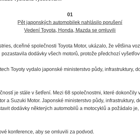
01
Pět japonských automobilek nahlásilo porušení
Vedení Toyota, Honda, Mazda se omluvili
stries, dceřiné společnosti Toyota Motor, ukázalo, že většina v
u pozastavila dodávky všech motorů, protože předchozí vyšetřov
h Toyoty vydalo japonské ministerstvo půdy, infrastruktury, 
ností je stále v šetření. Mezi 68 společnostmi, které dokončily 
or a Suzuki Motor. Japonské ministerstvo půdy, infrastruktury,
it dodávky některých automobilů a motocyklů a požádalo je, ab
ové konference, aby se omluvili za podvod.