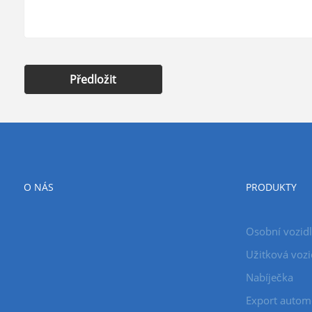
Předložit
O NÁS
PRODUKTY
Osobní vozid
Užitková vozi
Nabíječka
Export autom