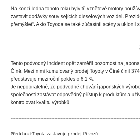
Na konci ledna tohoto roku byly tři vznětové motory použí
zastavit dodávky souvisejících dieselových vozidel. Prezid
přemýšlet“. Akio Toyoda se také zúčastnil scény a uklonil s
Tento podvodný incident opět zaměřil pozornost na japons
Číně. Mezi nimi kumulovaný prodej Toyoty v Číně činil 374
představuje meziroční pokles o 6,1 %.
Je nepopiratelné, že podvodné chování japonských výrobců 
společnosti zastávat odpovědný přístup k produktům a už
kontrolovat kvalitu výrobků.
-------------------------------------------------- --------------------------------
Předchozí:
Toyota zastavuje prodej tří vozů