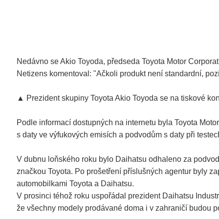
Nedávno se Akio Toyoda, předseda Toyota Motor Corporatio
Netizens komentoval: "Ačkoli produkt není standardní, pozi
▲ Prezident skupiny Toyota Akio Toyoda se na tiskové kon
Podle informací dostupných na internetu byla Toyota Moto
s daty ve výfukových emisích a podvodům s daty při testech
V dubnu loňského roku bylo Daihatsu odhaleno za podvod p
značkou Toyota. Po prošetření příslušných agentur byly 
automobilkami Toyota a Daihatsu.
V prosinci téhož roku uspořádal prezident Daihatsu Industr
že všechny modely prodávané doma i v zahraničí budou po