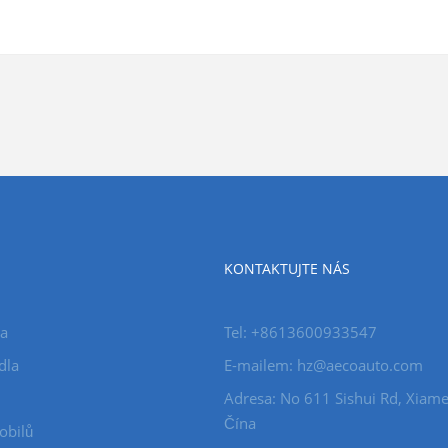
KONTAKTUJTE NÁS
la
Tel: +8613600933547
dla
E-mailem:
hz@aecoauto.com
Adresa: No 611 Sishui Rd, Xiame
Čína
obilů