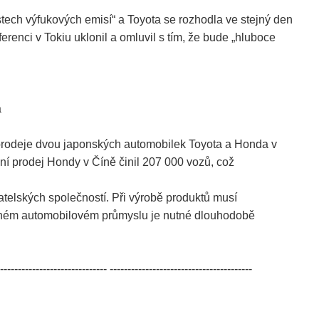
stech výfukových emisí“ a Toyota se rozhodla ve stejný den
renci v Tokiu uklonil a omluvil s tím, že bude „hluboce
a
y prodeje dvou japonských automobilek Toyota a Honda v
ní prodej Hondy v Číně činil 207 000 vozů, což
telských společností. Při výrobě produktů musí
leném automobilovém průmyslu je nutné dlouhodobě
------------------------------ ----------------------------------------