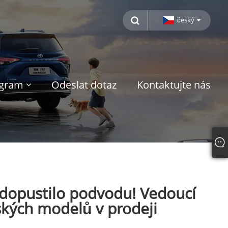
český
ogram
Odeslat dotaz
Kontaktujte nás
 dopustilo podvodu! Vedoucí
nských modelů v prodeji