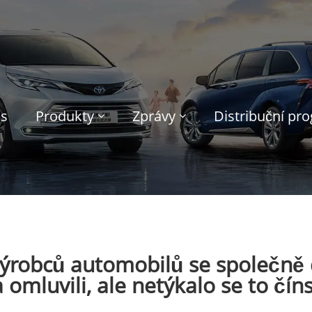
ás
Produkty
Zprávy
Distribuční pr
výrobců automobilů se společně
 a omluvili, ale netýkalo se to čí