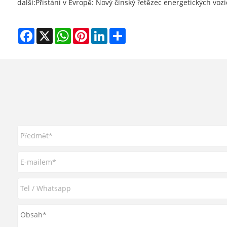
další:
Přistání v Evropě: Nový čínský řetězec energetických voz
Facebook
X
WhatsApp
Pinterest
LinkedIn
Share