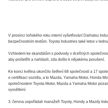
V prosinci loňského roku interní vyšetřování Daihatsu Indu
bezpečnostním testům. Toyota Industries také letos v ledn
Vzhledem ke skandálům s podvody v dceřiných společnostec
aby prošetřili a nahlásili, zda došlo k nějakému porušení.
Ke konci května ukončilo šetření 68 společností a 17 společ
o certifikaci vozidla, a to Mazda, Yamaha Motor, Honda Mot
společnostem Toyota Motor, Mazda a Yamaha Motor pozastav
vysvětlení.
3. června uspořádali manažeři Toyoty, Hondy a Mazdy tisk