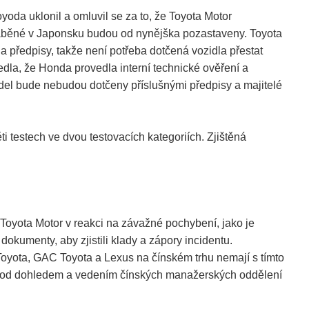
oda uklonil a omluvil se za to, že Toyota Motor
vyráběné v Japonsku budou od nynějška pozastaveny. Toyota
a předpisy, takže není potřeba dotčená vozidla přestat
la, že Honda provedla interní technické ověření a
idel bude nebudou dotčeny příslušnými předpisy a majitelé
i testech ve dvou testovacích kategoriích. Zjištěná
 Toyota Motor v reakci na závažné pochybení, jako je
okumenty, aby zjistili klady a zápory incidentu.
Toyota, GAC Toyota a Lexus na čínském trhu nemají s tímto
a pod dohledem a vedením čínských manažerských oddělení