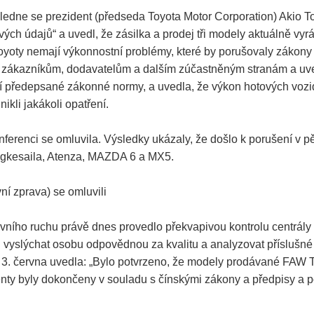
edne se prezident (předseda Toyota Motor Corporation) Akio Toy
ivých údajů“ a uvedl, že zásilka a prodej tři modely aktuálně 
Toyoty nemají výkonnostní problémy, které by porušovaly zákony 
a zákazníkům, dodavatelům a dalším zúčastněným stranám a uved
ňují předepsané zákonné normy, a uvedla, že výkon hotových voz
kli jakákoli opatření.
erenci se omluvila. Výsledky ukázaly, že došlo k porušení v pět
 Angkesaila, Atenza, MAZDA 6 a MX5.
í zprava) se omluvili
tovního ruchu právě dnes provedlo překvapivou kontrolu centrály
u vyslýchat osobu odpovědnou za kvalitu a analyzovat příslušné d
r 3. června uvedla: „Bylo potvrzeno, že modely prodávané FAW 
imenty byly dokončeny v souladu s čínskými zákony a předpisy 