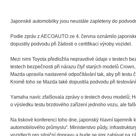
Japonské automobilky jsou neustále zapleteny do podvod
Podle zpráv z AECOAUTO ze 4. června oznámilo japonské mi
dopustily podvodu při žádosti o certifikaci výroby vozidel.
Mezi nimi Toyota předložila nepravdivé údaje v testech bez
testech bezpečnosti při nárazu čtyř starých modelů Crown, 
Mazda upravila nastavené odpočítávání tak, aby při testu 
Kromě toho se Mazda také dopustila podvodu při testován
Yamaha navíc zfalšovala zprávy o testech dvou modelů; Ho
o výsledku testu brzdového zařízení jednoho vozu, ale fa
Na tiskové konferenci toho dne, japonský hlavní tajemník 
automobilového průmyslu“. Ministerstvo půdy, infrastruktu
vozidlech pro silniční dopravu a bude se jimi zabývat na z