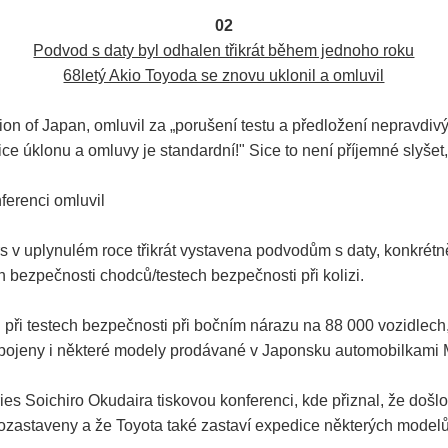
02
Podvod s daty byl odhalen třikrát během jednoho roku
68letý Akio Toyoda se znovu uklonil a omluvil
n of Japan, omluvil za „porušení testu a předložení nepravdivý
ce úklonu a omluvy je standardní!" Sice to není příjemné slyšet
ferenci omluvil
rs v uplynulém roce třikrát vystavena podvodům s daty, konkré
 bezpečnosti chodců/testech bezpečnosti při kolizi.
ři testech bezpečnosti při bočním nárazu na 88 000 vozidlech,
zapojeny i některé modely prodávané v Japonsku automobilkam
ies Soichiro Okudaira tiskovou konferenci, kde přiznal, že došl
zastaveny a že Toyota také zastaví expedice některých modelů