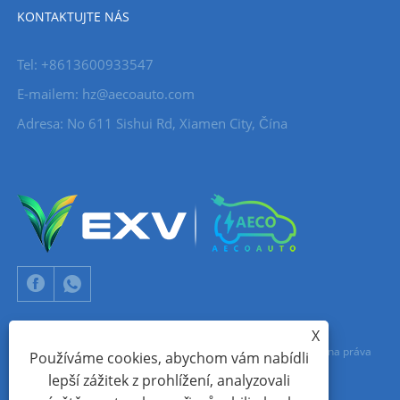
KONTAKTUJTE NÁS
Tel: +8613600933547
E-mailem:
hz@aecoauto.com
Adresa: No 611 Sishui Rd, Xiamen City, Čína
X
Copyright © 2024 Xiamen Aecoauto Technology Co., Ltd. Všechna práva
Používáme cookies, abychom vám nabídli
lepší zážitek z prohlížení, analyzovali
vyhrazena.