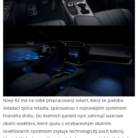
Nový RZ má na sobě přepracovaný volant, který se podobá
ovládací tyčice letadla, spárovanou s nejnovějším systémem
řízeného drátu. Do dveřních panelů nyní zahrnují laserové
okolní osvětlení, které spolu s vícebarevným okolním
osvětlovacím systémem zvyšuje technologický pocit kabiny.