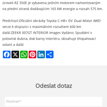
úroveň RZ 350E je vybavena jedním motorem namontovaným
na přední straně dodávajícím 165 kW energie a rozsah 575 km.
Předchozí:
Oficiální obrázky Toyota C-HR+ EV: Dual-Motor AWD
verze k dispozici s maximálním rozsahem 600 km
další:
ZEEKR 007GT INTERIOR Images Vydáno: Spuštění v
polovině dubna, dvě barvy interiéru, obsahuje tříopařovací
volant a další
Facebook
X
WhatsApp
Pinterest
LinkedIn
Share
Odeslat dotaz