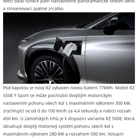
Mezi další funkce patří nastavitelné panoramatické střešní okno
a streamovací zpětné zrcátko.
Pod kapotou je nový RZ vybaven novou baterií 77kWh. Model RZ
550E F Sport se může pochlubit dvojitým motorickým
nastavením pohonu všech kol s maximálním výkonem 300 kW,
zrychlující se od 0 do 100 km/h za 4,4 sekundy a nabízí rozsah
450 km. U zámořských trhů je k dispozici varianta RZ 500E, která
obsahuje dvojitý motorový systém pohonu všech kol s
maximálním výkonem 280 kW a rozsahem 500 km. Vstupní