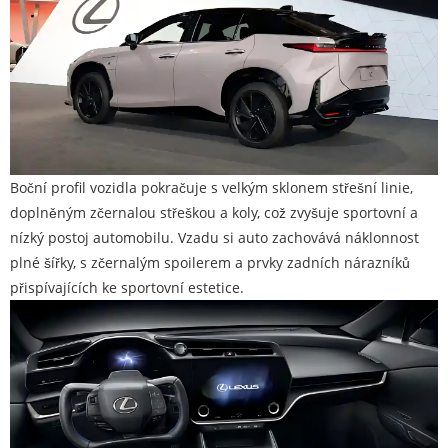
Boční profil vozidla pokračuje s velkým sklonem střešní linie,
doplněným zčernalou střeškou a koly, což zvyšuje sportovní a
nízký postoj automobilu. Vzadu si auto zachovává náklonnost
plné šířky, s zčernalým spoilerem a prvky zadních nárazníků
přispívajících ke sportovní estetice.