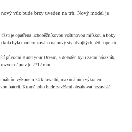
 nový vůz bude brzy uveden na trh. Nový model je
ní části je opatřena lichoběžníkovou voštinovou mřížkou a boky
a kola byla modernizována na nový styl dvojitých pěti paprsků.
cí původní Build your Dream, a doladěn byl i zadní nárazník,
a rozvor náprav je 2712 mm.
maximálním výkonem 74 kilowattů, maximálním výkonem
vou baterií. Kromě toho bude zavěšení obsahovat nezávislé