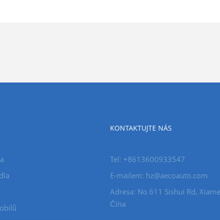
KONTAKTUJTE NÁS
la
Tel: +8613600933547
dla
E-mailem:
hz@aecoauto.com
Adresa: No 611 Sishui Rd, Xiame
Čína
obilů