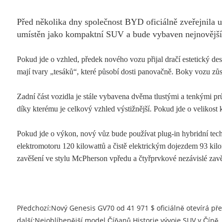
Před několika dny společnost BYD oficiálně zveřejnila
umístěn jako kompaktní SUV a bude vybaven nejnovější
Pokud jde o vzhled, předek nového vozu přijal dračí estetický des
mají tvary „tesáků“, které působí dosti panovačně. Boky vozu zůs
Zadní část vozidla je stále vybavena dvěma tlustými a tenkými 
díky kterému je celkový vzhled výstižnější. Pokud jde o velikos
Pokud jde o výkon, nový vůz bude používat plug-in hybridní 
elektromotoru 120 kilowattů a čistě elektrickým dojezdem 93 ki
zavěšení ve stylu McPherson vpředu a čtyřprvkové nezávislé zav
Předchozí:
Nový Genesis GV70 od 41 971 $ oficiálně otevírá pře
další:
Nejoblíbenější model Číňanů Historie vývoje SUV v Číně