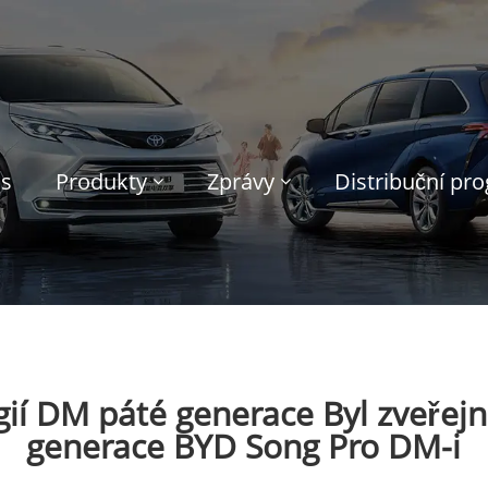
ás
Produkty
Zprávy
Distribuční pr
ogií DM páté generace Byl zveřej
generace BYD Song Pro DM-i