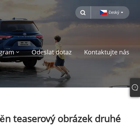
český
ogram
Odeslat dotaz
Kontaktujte nás
něn teaserový obrázek druhé