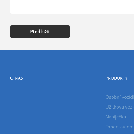
Předložit
O NÁS
PRODUKTY
Osobní vozid
Užitková vozi
Nabíječka
Export autom