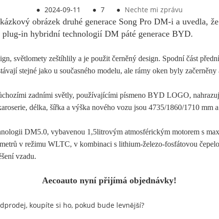
●
2024-09-11
●
7
●
Nechte mi zprávu
 ukázkový obrázek druhé generace Song Pro DM-i a uvedla, že
 plug-in hybridní technologií DM páté generace BYD.
ign, světlomety zeštíhlily a je použit černěný design. Spodní část před
távají stejné jako u současného modelu, ale rámy oken byly začerněny 
průchozími zadními světly, používajícími písmeno BYD LOGO, nahrazují
t karoserie, délka, šířka a výška nového vozu jsou 4735/1860/1710 mm 
technologii DM5.0, vybavenou 1,5litrovým atmosférickým motorem s 
lometrů v režimu WLTC, v kombinaci s lithium-železo-fosfátovou čepelo
ěšení vzadu.
Aecoauto nyní přijímá objednávky!
dprodej, koupíte si ho, pokud bude levnější?