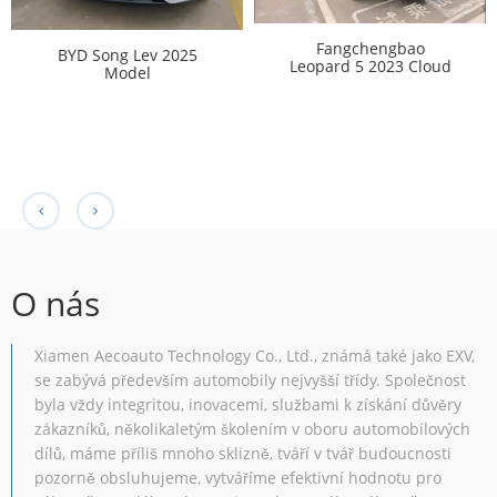
Fangchengbao
BYD Song Lev 2025
Leopard 5 2023 Cloud
Model
662KMSUPERIOR
INTELLIGENT DRIVE
Edition
O nás
Xiamen Aecoauto Technology Co., Ltd., známá také jako EXV,
se zabývá především automobily nejvyšší třídy. Společnost
byla vždy integritou, inovacemi, službami k získání důvěry
zákazníků, několikaletým školením v oboru automobilových
dílů, máme příliš mnoho sklizně, tváří v tvář budoucnosti
pozorně obsluhujeme, vytváříme efektivní hodnotu pro