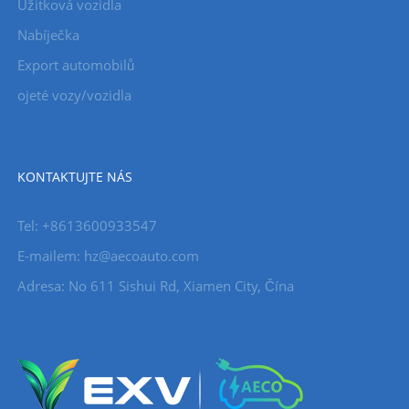
Užitková vozidla
Nabíječka
Export automobilů
ojeté vozy/vozidla
KONTAKTUJTE NÁS
Tel: +8613600933547
E-mailem:
hz@aecoauto.com
Adresa: No 611 Sishui Rd, Xiamen City, Čína