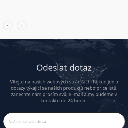
Odeslat dotaz
Vítejte na našich webových stránkách! Pokud jde o
dotazy týkající se našich produktů nebo pricelistů,
zanechte nám prosím svůj e -mail a my budeme v
kontaktu do 24 hodin.