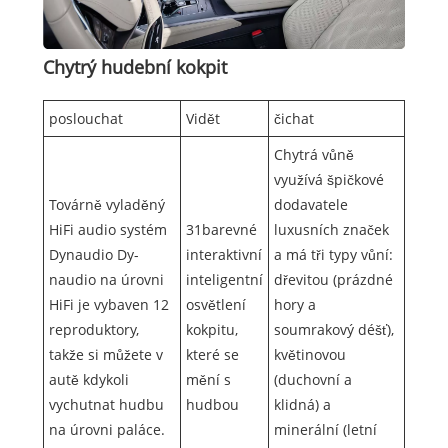
Chytrý hudební kokpit
poslouchat
Vidět
čichat
Chytrá vůně
využívá špičkové
Továrně vyladěný
dodavatele
HiFi audio systém
31barevné
luxusních značek
Dynaudio Dy-
interaktivní
a má tři typy vůní:
naudio na úrovni
inteligentní
dřevitou (prázdné
HiFi je vybaven 12
osvětlení
hory a
reproduktory,
kokpitu,
soumrakový déšť),
takže si můžete v
které se
květinovou
autě kdykoli
mění s
(duchovní a
vychutnat hudbu
hudbou
klidná) a
na úrovni paláce.
minerální (letní