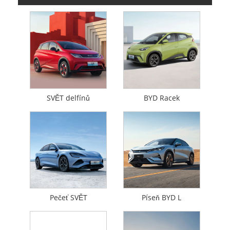
SVĚT delfínů
BYD Racek
Pečeť SVĚT
Píseň BYD L