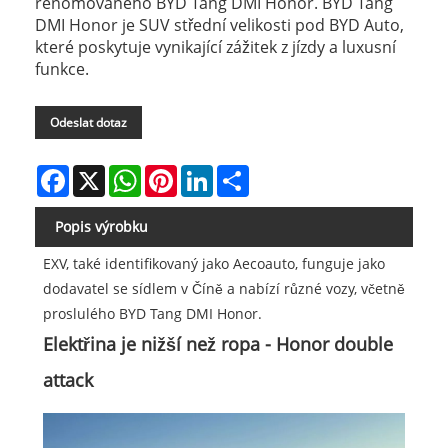
renomovaného BYD Tang DMI Honor. BYD Tang
DMI Honor je SUV střední velikosti pod BYD Auto,
které poskytuje vynikající zážitek z jízdy a luxusní
funkce.
Odeslat dotaz
Facebook
X
WhatsApp
Pinterest
LinkedIn
Share
Popis výrobku
EXV, také identifikovaný jako Aecoauto, funguje jako
dodavatel se sídlem v Číně a nabízí různé vozy, včetně
proslulého BYD Tang DMI Honor.
Elektřina je nižší než ropa - Honor double
attack