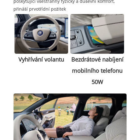
poskytující všestranný fyzický a duševní komfort,
přináší prvotřídní požitek
Vyhřívání volantu
Bezdrátové nabíjení
mobilního telefonu
50W