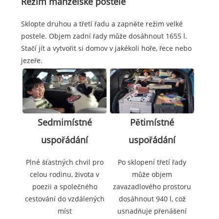
Režim manželské postele
Sklopte druhou a třetí řadu a zapněte režim velké
postele. Objem zadní řady může dosáhnout 1655 l.
Stačí jít a vytvořit si domov v jakékoli hoře, řece nebo
jezeře.
Sedmimístné
Pětimístné
uspořádání
uspořádání
Plné šťastných chvil pro
Po sklopení třetí řady
celou rodinu, života v
může objem
poezii a společného
zavazadlového prostoru
cestování do vzdálených
dosáhnout 940 l, což
míst
usnadňuje přenášení