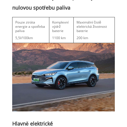
nulovou spotřebu paliva
Pouze ztráta
Komplexní
Maximální čistě
energie a spotřeba
výdrž
elektrická životnost
paliva
baterie
baterie
5,5l/100km
1100 km
200 km
Hlavně elektrické