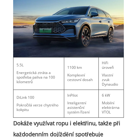
HiFi
5.5L
1100 km
úroveň
Energetická ztráta a
Komplexní
Vlastní
spotřeba paliva na 100
cestovní dosah
zvuk
kilometrů
Dynaudio
InPilot
6 kW
DiLink 100
Inteligentní
Mobilní
Pokročilá verze chytrého
asistenční
elektrárna
kokpitu
systém řízení
VTOL
Dokáže využívat ropu i elektřinu, takže při
každodenním dojíždění spotřebuje