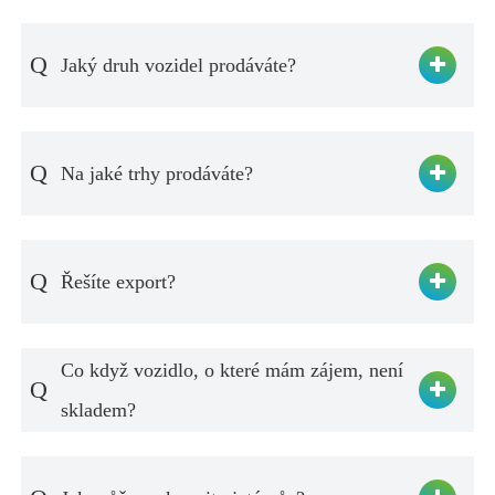
Q
Jaký druh vozidel prodáváte?
Q
Na jaké trhy prodáváte?
Q
Řešíte export?
Co když vozidlo, o které mám zájem, není
Q
skladem?