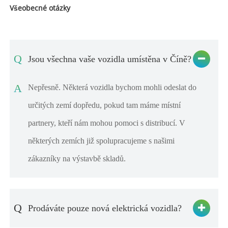
Všeobecné otázky
Q
Jsou všechna vaše vozidla umístěna v Číně?
A
Nepřesně. Některá vozidla bychom mohli odeslat do
určitých zemí dopředu, pokud tam máme místní
partnery, kteří nám mohou pomoci s distribucí. V
některých zemích již spolupracujeme s našimi
zákazníky na výstavbě skladů.
Q
Prodáváte pouze nová elektrická vozidla?