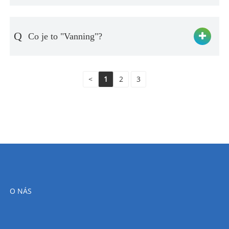
Q
Co je to "Vanning"?
<
1
2
3
O NÁS