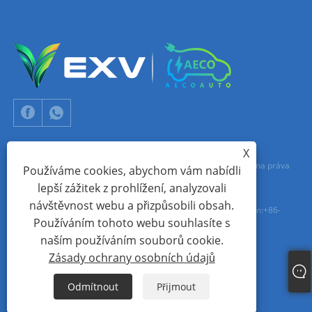
X
Copyright © 2024 Xiamen Aecoauto Technology Co., Ltd. Všechna práva
Používáme cookies, abychom vám nabídli
lepší zážitek z prohlížení, analyzovali
vyhrazena.
návštěvnost webu a přizpůsobili obsah.
TECHNICKÁ PODPORA WEBOVÝCH STRÁNEK:
SÍŤ TIANYU
jack Lin:+86-
Používáním tohoto webu souhlasíte s
15559188336
naším používáním souborů cookie.
Zásady ochrany osobních údajů
Links
Sitemap
RSS
XML
Zásady ochrany osobních údajů
Odmítnout
Přijmout