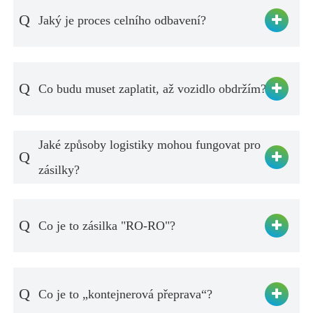
Q
Jaký je proces celního odbavení?
Q
Co budu muset zaplatit, až vozidlo obdržím?
Jaké způsoby logistiky mohou fungovat pro
Q
zásilky?
Q
Co je to zásilka "RO-RO"?
Q
Co je to „kontejnerová přeprava“?