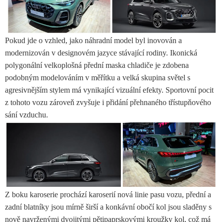
Pokud jde o vzhled, jako náhradní model byl inovován a
modernizován v designovém jazyce stávající rodiny. Ikonická
polygonální velkoplošná přední maska ​​chladiče je zdobena
podobným modelováním v měřítku a velká skupina světel s
agresivnějším stylem má vynikající vizuální efekty. Sportovní pocit
z tohoto vozu zároveň zvyšuje i přidání přehnaného třístupňového
sání vzduchu.
Z boku karoserie prochází karoserií nová linie pasu vozu, přední a
zadní blatníky jsou mírně širší a konkávní obočí kol jsou sladěny s
nově navrženými dvojitými pětipaprskovými kroužky kol, což má