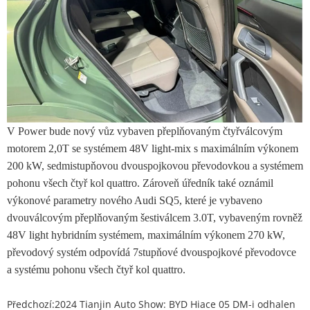
V Power bude nový vůz vybaven přeplňovaným čtyřválcovým
motorem 2,0T se systémem 48V light-mix s maximálním výkonem
200 kW, sedmistupňovou dvouspojkovou převodovkou a systémem
pohonu všech čtyř kol quattro. Zároveň úředník také oznámil
výkonové parametry nového Audi SQ5, které je vybaveno
dvouválcovým přeplňovaným šestiválcem 3.0T, vybaveným rovněž
48V light hybridním systémem, maximálním výkonem 270 kW,
převodový systém odpovídá 7stupňové dvouspojkové převodovce
a systému pohonu všech čtyř kol quattro.
Předchozí:
2024 Tianjin Auto Show: BYD Hiace 05 DM-i odhalen