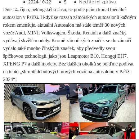
●
2024-10-22
●
5
●
Nechte mi zprávu
Dne 14. října, pekingského času, se podle plánu konal bienální
autosalon v Paříži. I když se rozsah zámořských autosalonů každým
rokem zmenšuje, aktuální Autosalon má stále téměř 30 nových
vozů: Audi, MINI, Volkswagen, Škoda, Renault a další značky
vydávají skvělé modely. Kromě zámořských značek se do zámoří
vydalo také mnoho čínských značek, aby předvedly svou
špičkovou technologii, jako jsou Leapmotor B10, Hongqi EH7,
XPENG P7 a další modely. Bez dalších okolků se pojďme podívat
na tento „shrnutí debutových nových vozů na autosalonu v Paříži
2024“!