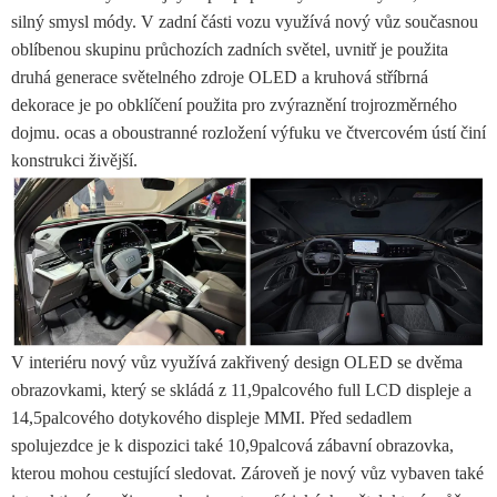
silný smysl módy. V zadní části vozu využívá nový vůz současnou
oblíbenou skupinu průchozích zadních světel, uvnitř je použita
druhá generace světelného zdroje OLED a kruhová stříbrná
dekorace je po obklíčení použita pro zvýraznění trojrozměrného
dojmu. ocas a oboustranné rozložení výfuku ve čtvercovém ústí činí
konstrukci živější.
V interiéru nový vůz využívá zakřivený design OLED se dvěma
obrazovkami, který se skládá z 11,9palcového full LCD displeje a
14,5palcového dotykového displeje MMI. Před sedadlem
spolujezdce je k dispozici také 10,9palcová zábavní obrazovka,
kterou mohou cestující sledovat. Zároveň je nový vůz vybaven také