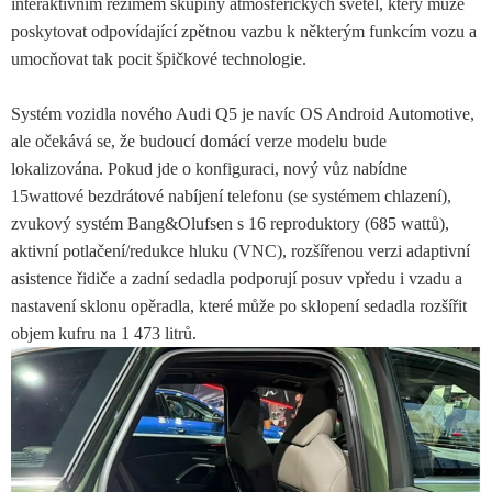
interaktivním režimem skupiny atmosférických světel, který může
poskytovat odpovídající zpětnou vazbu k některým funkcím vozu a
umocňovat tak pocit špičkové technologie.
Systém vozidla nového Audi Q5 je navíc OS Android Automotive,
ale očekává se, že budoucí domácí verze modelu bude
lokalizována. Pokud jde o konfiguraci, nový vůz nabídne
15wattové bezdrátové nabíjení telefonu (se systémem chlazení),
zvukový systém Bang&Olufsen s 16 reproduktory (685 wattů),
aktivní potlačení/redukce hluku (VNC), rozšířenou verzi adaptivní
asistence řidiče a zadní sedadla podporují posuv vpředu i vzadu a
nastavení sklonu opěradla, které může po sklopení sedadla rozšířit
objem kufru na 1 473 litrů.