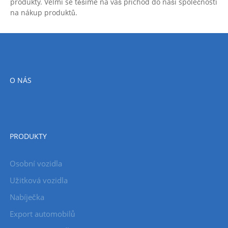
produkty. Velmi se těšíme na váš příchod do naší společnosti
na nákup produktů.
O NÁS
PRODUKTY
Osobní vozidla
Užitková vozidla
Nabíječka
Export automobilů