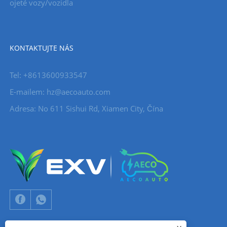
ojeté vozy/vozidla
KONTAKTUJTE NÁS
Tel: +8613600933547
E-mailem:
hz@aecoauto.com
Adresa: No 611 Sishui Rd, Xiamen City, Čína