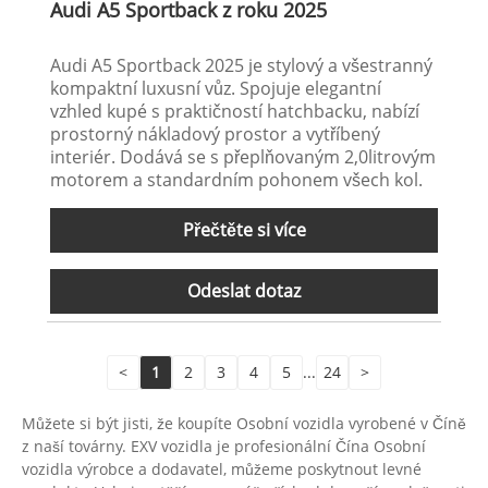
Audi A5 Sportback z roku 2025
Audi A5 Sportback 2025 je stylový a všestranný
kompaktní luxusní vůz. Spojuje elegantní
vzhled kupé s praktičností hatchbacku, nabízí
prostorný nákladový prostor a vytříbený
interiér. Dodává se s přeplňovaným 2,0litrovým
motorem a standardním pohonem všech kol.
Přečtěte si více
Odeslat dotaz
<
1
2
3
4
5
...
24
>
Můžete si být jisti, že koupíte Osobní vozidla vyrobené v Číně
z naší továrny. EXV vozidla je profesionální Čína Osobní
vozidla výrobce a dodavatel, můžeme poskytnout levné