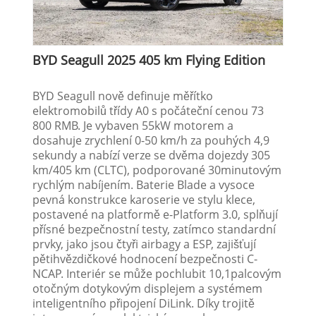
BYD Seagull 2025 405 km Flying Edition
BYD Seagull nově definuje měřítko
elektromobilů třídy A0 s počáteční cenou 73
800 RMB. Je vybaven 55kW motorem a
dosahuje zrychlení 0-50 km/h za pouhých 4,9
sekundy a nabízí verze se dvěma dojezdy 305
km/405 km (CLTC), podporované 30minutovým
rychlým nabíjením. Baterie Blade a vysoce
pevná konstrukce karoserie ve stylu klece,
postavené na platformě e-Platform 3.0, splňují
přísné bezpečnostní testy, zatímco standardní
prvky, jako jsou čtyři airbagy a ESP, zajišťují
pětihvězdičkové hodnocení bezpečnosti C-
NCAP. Interiér se může pochlubit 10,1palcovým
otočným dotykovým displejem a systémem
inteligentního připojení DiLink. Díky trojitě