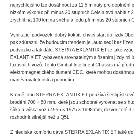
nejrychlejšího lze dosáhnout za 11,5 minuty pro doplnění 
nízkém výkonu: při minus 20 stupních Celsia trvá nabití z
zrychlit na 100 km na sněhu a ledu při minus 20 stupních C
Vynikající podvozek, dobrý kokpit, chytrý start do jízdy 
pak zdůrazní, že budoucím trendem je „auto sedí bez řízení
podvozku a tak dále. STERRA EXLANTIX ET je také vzácný
EXLANTIX ET vybavená srovnatelným s řízením jízdy milio
luxusních vozů. Tento Gimbal Intelligent Chassis má před
elektromagnetického tlumení CDC, které mohou dosáhnout 
manévrovatelností a pohodlím.
Kromě toho STERRA EXLANTIX ET používá šestipístkové p
brodění 700 + 50 mm, které jsou schopné vyrovnat se s hu
šířka a výška vozu 4955 × 1975 × 1698 mm, rozvor celé 3 me
rozhodně silnější než u Q5L.
Z hlediska komfortu dává STERRA EXLANTIX ET také dobrou