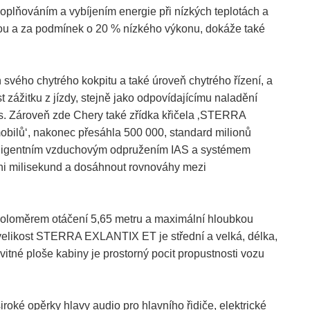
oplňováním a vybíjením energie při nízkých teplotách a
otou a za podmínek o 20 % nízkého výkonu, dokáže také
svého chytrého kokpitu a také úroveň chytrého řízení, a
 zážitku z jízdy, stejně jako odpovídajícímu naladění
. Zároveň zde Chery také zřídka křičela ‚STERRA
bilů‘, nakonec přesáhla 500 000, standard milionů
inteligentním vzduchovým odpružením IAS a systémem
vni milisekund a dosáhnout rovnováhy mezi
oloměrem otáčení 5,65 metru a maximální hloubkou
 velikost STERRA EXLANTIX ET je střední a velká, délka,
vitné ploše kabiny je prostorný pocit propustnosti vozu
é opěrky hlavy audio pro hlavního řidiče, elektrické