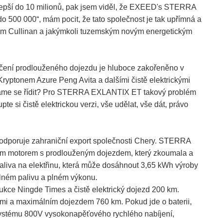
ejlepší do 10 milionů, pak jsem viděl, že EXEED's STERRA
o 500 000“, mám pocit, že tato společnost je tak upřímná a
oycem Cullinan a jakýmkoli tuzemským novým energetickým
čení prodlouženého dojezdu je hluboce zakořeněno v
 Kryptonem Azure Peng Avita a dalšími čistě elektrickými
á, máme se řídit? Pro STERRA EXLANTIX ET takový problém
te si čistě elektrickou verzi, vše udělat, vše dát, právo
podporuje zahraniční export společnosti Chery. STERRA
ým motorem s prodlouženým dojezdem, který zkoumala a
aliva na elektřinu, která může dosáhnout 3,65 kWh výroby
plném palivu a plném výkonu.
kce Ningde Times a čistě elektrický dojezd 200 km.
mi a maximálním dojezdem 760 km. Pokud jde o baterii,
ystému 800V vysokonapěťového rychlého nabíjení,