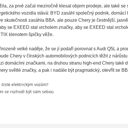
žila, za prvé začal meziročně klesat objem prodeje, ale také se 
ergetického vozidla stává: BYD zasáhl společný podnik, domácí 
, ve skutečnosti zasáhla BBA. ale pouze Chery je čestnější, 
aby se EXEED stal vrcholem značky, aby se EXEED stal vrcho
IX klenotem špičky věže.
eně velké naděje, že se jí podaří porovnat s Audi Q5L a pro
ude Chery v čínských automobilových podnicích těžit z nárůstu
mezi domácími značkami, na druhou stranu high-end Chery také
světlé značky, a pak i nadále být pragmatický, otevřít se BBA 
 čistě elektrickým vozům?
mi se rozhodl být sám sebou