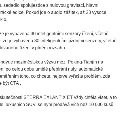
, sedadlo spolujezdce s nulovou gravitací, hlavní
rácké edice. Pokud jde o audio zážitek, až 23 vysoce
klo.
 je vybavena 30 inteligentními senzory řízení, včetně
e je vybavena 30 inteligentními jízdními senzory, včetně
tovaného řízení v plném rozsahu.
n Tongyue meziměstskou výzvu mezi Peking-Tianjin na
ní po celou dobu umělé přebírání nuly, automatické
ěřením toho, co chcete, nejprve vyřešte problém, zda
e být OTA .
ve skutečnosti STERRA EXLANTIX ET vždy chtěla viset, a to
model luxusních SUV, se nyní prodává více než 10 000 kusů