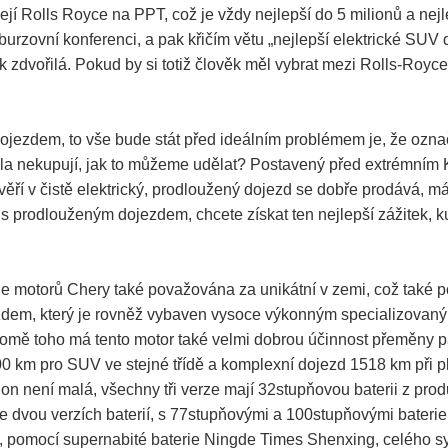
žejí Rolls Royce na PPT, což je vždy nejlepší do 5 milionů a n
zovní konferenci, a pak křičím větu „nejlepší elektrické SUV d
 tak zdvořilá. Pokud by si totiž člověk měl vybrat mezi Rolls-R
jezdem, to vše bude stát před ideálním problémem je, že ozna
 docela nekupují, jak to můžeme udělat? Postavený před extrémním
ě věří v čistě elektrický, prodloužený dojezd se dobře prodáv
i s prodlouženým dojezdem, chcete získat ten nejlepší zážitek, kup
ie motorů Chery také považována za unikátní v zemi, což také 
dem, který je rovněž vybaven vysoce výkonným specializovan
Kromě toho má tento motor také velmi dobrou účinnost přeměny p
/100 km pro SUV ve stejné třídě a komplexní dojezd 1518 km při 
ení malá, všechny tři verze mají 32stupňovou baterii z produ
vou verzích baterií, s 77stupňovými a 100stupňovými baterie
 pomocí supernabité baterie Ningde Times Shenxing, celého s