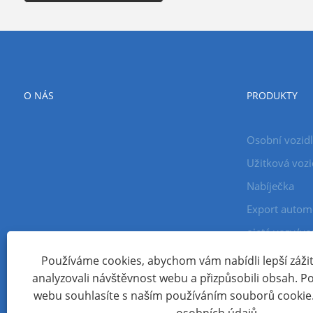
O NÁS
PRODUKTY
Osobní vozid
Užitková vozi
Nabíječka
Export autom
ojeté vozy/vo
Používáme cookies, abychom vám nabídli lepší zážite
analyzovali návštěvnost webu a přizpůsobili obsah. 
Copyright © 2024 Xiamen Aecoauto Technology Co., Ltd. Všec
webu souhlasíte s naším používáním souborů cookie
TECHNICKÁ PODPORA WEBOVÝCH STRÁNEK:
SÍŤ TIANYU
jack 