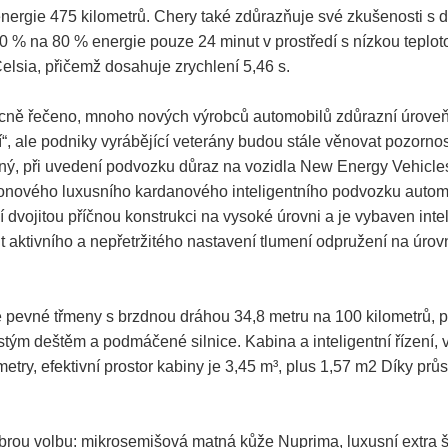
energie 475 kilometrů. Chery také zdůrazňuje své zkušenosti s d
 20 % na 80 % energie pouze 24 minut v prostředí s nízkou tepl
elsia, přičemž dosahuje zrychlení 5,46 s.
Obecně řečeno, mnoho nových výrobců automobilů zdůrazní úroveň 
“, ale podniky vyrábějící veterány budou stále věnovat pozornost
, při uvedení podvozku důraz na vozidla New Energy Vehicles
nového luxusního kardanového inteligentního podvozku automo
ní dvojitou příčnou konstrukci na vysoké úrovni a je vybaven 
aktivního a nepřetržitého nastavení tlumení odpružení na úro
evné třmeny s brzdnou dráhou 34,8 metru na 100 kilometrů, p
stým deštěm a podmáčené silnice. Kabina a inteligentní řízení,
try, efektivní prostor kabiny je 3,45 m³, plus 1,57 m2 Díky průs
 volbu: mikrosemišová matná kůže Nuprima, luxusní extra širok