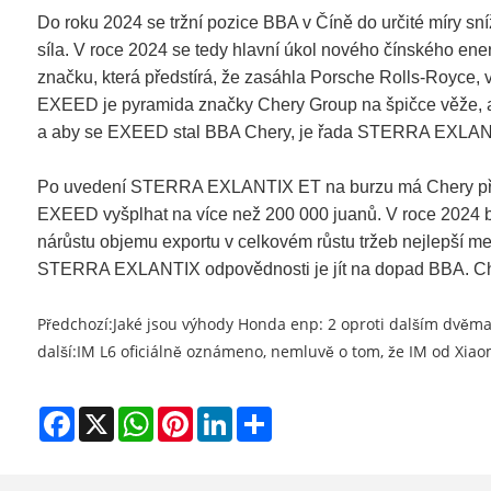
Do roku 2024 se tržní pozice BBA v Číně do určité míry sní
síla. V roce 2024 se tedy hlavní úkol nového čínského en
značku, která předstírá, že zasáhla Porsche Rolls-Royce
EXEED je pyramida značky Chery Group na špičce věže, 
a aby se EXEED stal BBA Chery, je řada STERRA EXLANT
Po uvedení STERRA EXLANTIX ET na burzu má Chery přiroz
EXEED vyšplhat na více než 200 000 juanů. V roce 2024 b
nárůstu objemu exportu v celkovém růstu tržeb nejlepší 
STERRA EXLANTIX odpovědnosti je jít na dopad BBA. Chery 
Předchozí:
Jaké jsou výhody Honda enp: 2 oproti dalším dvěma
další:
IM L6 oficiálně oznámeno, nemluvě o tom, že IM od Xiao
Facebook
X
WhatsApp
Pinterest
LinkedIn
Share