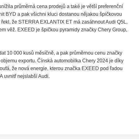
snížila průměrná cena prodejů a také je větší preferenční
hit BYD a pak všichni kluci dostanou nějakou špičkovou
jasně řekl, že STERRA EXLANTIX ET má zasáhnout Audi Q5L,
lem věž. EXEED je špičkou pyramidy značky Chery Group,
dat 10 000 kusů měsíčně, a pak průměrnou cenu značky
 objemu exportu. Čínská automobilka Chery 2024 je díky
 doufá, že nová energie, kterou značka EXEED pod řadou
uvnitř nejslabší Audi.