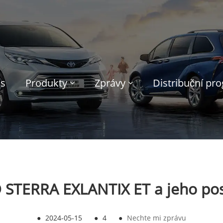
ás
Produkty
Zprávy
Distribuční pr
 STERRA EXLANTIX ET a jeho pos
●
2024-05-15
●
4
●
Nechte mi zprávu