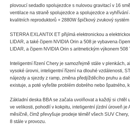
plovoucí sedadlo spolujezdce s nulovou gravitací v 16 smě
ventilace na straně spolujezdce a spolujezdce a vyhříván
kvalitních reproduktorů + 2880W špičkový zvukový systém 
STERRA EXLANTIX ET přijímá elektronickou a elektrickou a
LIDAR, a také čipem NVIDIA Orin a 508 je vybavena čipem 
LIDAR, a čipem NVIDIA Orin s aritmetickým výkonem 508 TO
Inteligentní řízení Chery je samozřejmě stále v plenkách,
vysoké úrovni, inteligentní řízení na dlouhé vzdálenosti
nájezdy a sjezdy z ramp, změna předjížděcího pruhu a da
existuje, a poté vyřešte problém dobrého nebo špatného, ​​
Základní deska BBA se začala uvolňovat a každý si chtěl 
ve velikosti, pohodlí v kokpitu, inteligentní jízdní úrove
měsíčně, čímž převyšuje prodeje téměř všech SUV Chery,
8 stále v provozu.