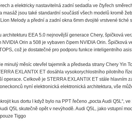
rech a elektricky nastavitelná zadní sedadla ve čtyřech směrech
í a masáž jsou také standardní součástí všech modelů kromě žeb
Lion Melody a přední a zadní okna 6mm dvojité vrstvené tiché s
rchitekturu EEA 5.0 nejnovější generace Chery, špičková verze
NVIDIA Orin a 508 je vybaven čipem NVIDIA Orin. Špičková verz
PS, což je dostatečné pro podporu funkce inteligentního asis
 ale minulý měsíc otevřel tajemník a předseda strany Chery Yi
, STERRA EXLANTIX ET dosáhla vysokorychlostního pilotního říze
lší operace. Celkově je STERRA EXLANTIX ET stále hlavním zam
koneckonců nyní elektronická elektronická architektura, vše můž
ukrojit kus dortu I když bylo na PPT řečeno „pocta Audi Q5L“, 
ň je Audi Q5L skutečně opět v nevýhodě. Audi Q5L, jako vstupní 
 pouze Tiggo