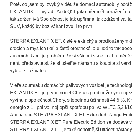
Poté, co jsem byl zvyklý vidět, že domácí automobily porá
EXLANTIX ET vyřadil Audi Q5L jako předmět poražení na bur
tak zdrženlivá Společnost je tak upřímná, tak zdrženlivá,
SUV, každý by bez váhání zvolil to první.
STERRA EXLANTIX ET, čistě elektrický s prodlouženým do
srdcích a myslích lidí, a čistě elektrické, ale lidé to tak
automobilkami je problém, že si všichni stále trochu mén
není, představte si, že si ušetříte námahu a koupíte si verz
vybrat si uživatele.
V éře soumraku domácích palivových vozidel je technolog
EXLANTIX ET je první model Chery s prodlouženým dojez
vyvinula společnost Chery, s tepelnou účinností 44,5 %. 
energie z 1 l paliva, nejlepší spotřebu paliva WLTC 5,2 l
Ani baterie STERRA EXLANTIX ET Extended Range Edition n
STERRA EXLANTIX ET Pure Electric Edition se dodává ve d
STERRA EXLANTIX ET je také ochotnější utrácet náklady,