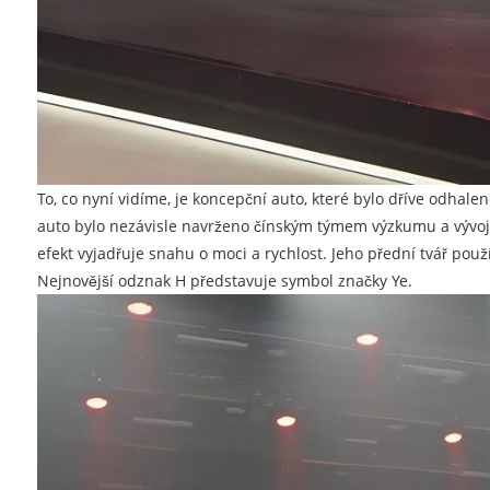
To, co nyní vidíme, je koncepční auto, které bylo dříve odha
auto bylo nezávisle navrženo čínským týmem výzkumu a vývoje a
efekt vyjadřuje snahu o moci a rychlost. Jeho přední tvář pou
Nejnovější odznak H představuje symbol značky Ye.