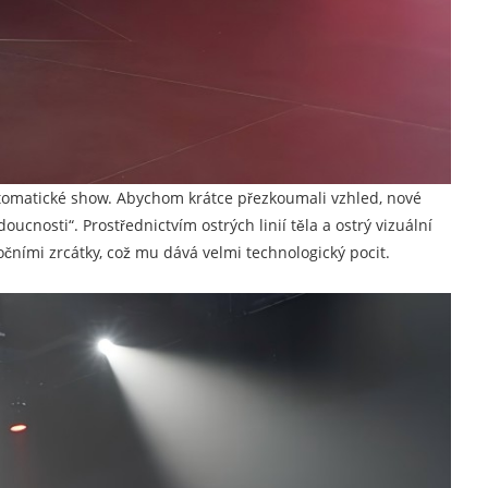
automatické show. Abychom krátce přezkoumali vzhled, nové
nosti“. Prostřednictvím ostrých linií těla a ostrý vizuální
očními zrcátky, což mu dává velmi technologický pocit.