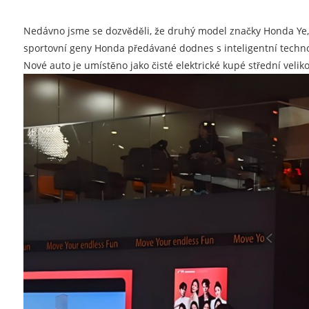
Nedávno jsme se dozvěděli, že druhý model značky Honda Ye, 
sportovní geny Honda předávané dodnes s inteligentní techno
Nové auto je umístěno jako čisté elektrické kupé střední veliko