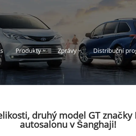
ás
Produkty
Zprávy
Distribuční pr
velikosti, druhý model GT značk
autosalonu v Šanghaji!