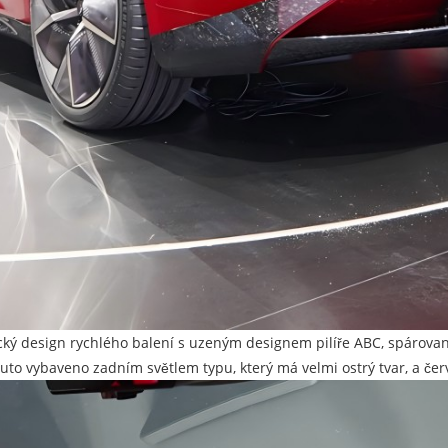
cký design rychlého balení s uzeným designem pilíře ABC, spárovan
auto vybaveno zadním světlem typu, který má velmi ostrý tvar, a če