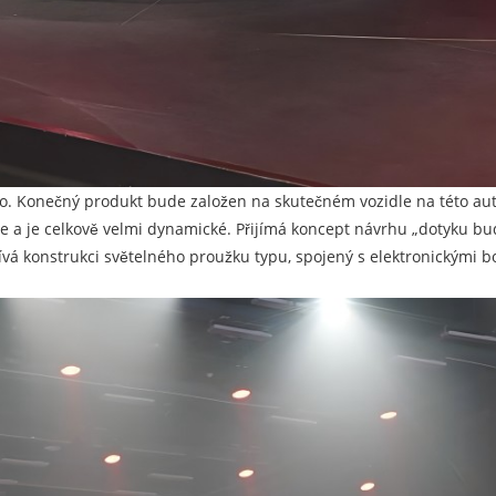
leno. Konečný produkt bude založen na skutečném vozidle na této 
 je celkově velmi dynamické. Přijímá koncept návrhu „dotyku budouc
žívá konstrukci světelného proužku typu, spojený s elektronickými b