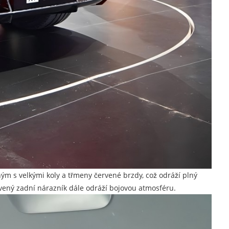
ým s velkými koly a třmeny červené brzdy, což odráží plný
rvený zadní nárazník dále odráží bojovou atmosféru.