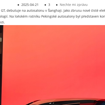
●
2025-04-21
●
3
●
Nechte mi zprávu
GT, debutuje na autosalonu v Šanghaji. Jako zbrusu nové čisté ele
logií. Na loňském ročníku Pekingské autosalony byl představen ko
sti.