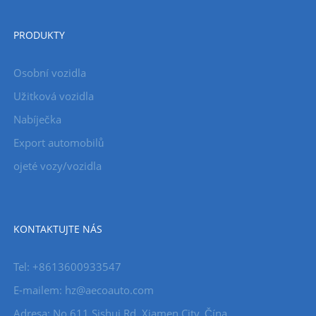
PRODUKTY
Osobní vozidla
Užitková vozidla
Nabíječka
Export automobilů
ojeté vozy/vozidla
KONTAKTUJTE NÁS
Tel: +8613600933547
E-mailem:
hz@aecoauto.com
Adresa: No 611 Sishui Rd, Xiamen City, Čína