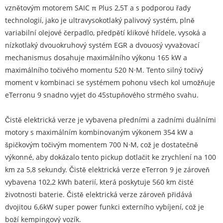
vznětovým motorem SAIC π Plus 2,5T a s podporou řady
technologií, jako je ultravysokotlaký palivový systém, plně
variabilní olejové čerpadlo, předpětí klikové hřídele, vysoká a
nízkotlaký dvouokruhový systém EGR a dvouosý vyvažovací
mechanismus dosahuje maximálního výkonu 165 kW a
maximálního točivého momentu 520 N·M. Tento silný točivý
moment v kombinaci se systémem pohonu všech kol umožňuje
eTerronu 9 snadno vyjet do 45stupňového strmého svahu.
Čistě elektrická verze je vybavena předními a zadními duálními
motory s maximálním kombinovaným výkonem 354 kW a
špičkovým točivým momentem 700 N·M, což je dostatečně
výkonné, aby dokázalo tento pickup dotlačit ke zrychlení na 100
km za 5,8 sekundy. Čistě elektrická verze eTerron 9 je zároveň
vybavena 102,2 kWh baterií, která poskytuje 560 km čisté
životnosti baterie. Čistě elektrická verze zároveň přidává
dvojitou 6,6kW super power funkci externího vybíjení, což je
boží kempingový vozík.