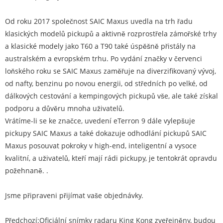
Od roku 2017 společnost SAIC Maxus uvedla na trh řadu
klasických modelů pickupů a aktivně rozprostřela zámořské trhy
a klasické modely jako T60 a T90 také úspěšně přistály na
australském a evropském trhu. Po vydání značky v červenci
loňského roku se SAIC Maxus zaměřuje na diverzifikovaný vývoj,
od nafty, benzinu po novou energii, od středních po velké, od
dálkových cestování a kempingových pickupů vše, ale také získal
podporu a důvěru mnoha uživatelů.
Vrátíme-li se ke značce, uvedení eTerron 9 dále vylepšuje
pickupy SAIC Maxus a také dokazuje odhodlání pickupů SAIC
Maxus posouvat pokroky v high-end, inteligentní a vysoce
kvalitní, a uživatelů, kteří mají rádi pickupy, je tentokrát opravdu
požehnaně. .
Jsme připraveni přijímat vaše objednávky.
Předchozí:
Oficiální snímky radaru King Kong zveřejněny, budou