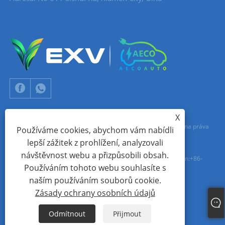
X
Copyright © 2024 Xiamen Aecoauto Technology Co., Ltd. Všechna práva
Používáme cookies, abychom vám nabídli
lepší zážitek z prohlížení, analyzovali
vyhrazena.
návštěvnost webu a přizpůsobili obsah.
TECHNICKÁ PODPORA WEBOVÝCH STRÁNEK:
SÍŤ TIANYU
jack Lin:+86-
Používáním tohoto webu souhlasíte s
15559188336
naším používáním souborů cookie.
Zásady ochrany osobních údajů
Links
Sitemap
RSS
XML
Zásady ochrany osobních údajů
Odmítnout
Přijmout