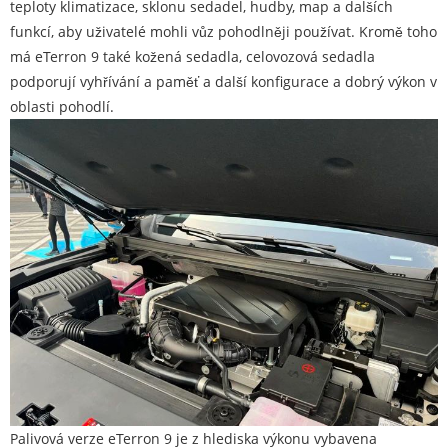
teploty klimatizace, sklonu sedadel, hudby, map a dalších
funkcí, aby uživatelé mohli vůz pohodlněji používat. Kromě toho
má eTerron 9 také kožená sedadla, celovozová sedadla
podporují vyhřívání a paměť a další konfigurace a dobrý výkon v
oblasti pohodlí.
Palivová verze eTerron 9 je z hlediska výkonu vybavena