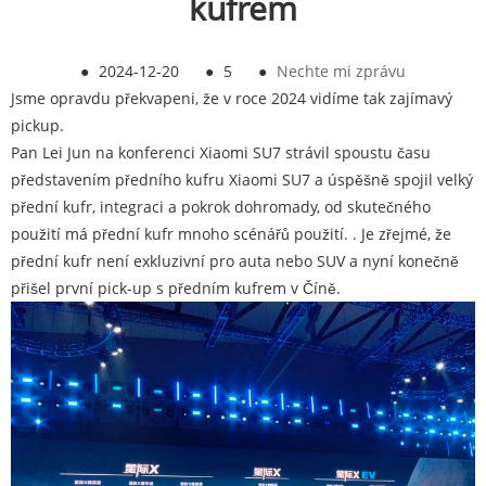
kufrem
●
2024-12-20
●
5
●
Nechte mi zprávu
Jsme opravdu překvapeni, že v roce 2024 vidíme tak zajímavý
pickup.
Pan Lei Jun na konferenci Xiaomi SU7 strávil spoustu času
představením předního kufru Xiaomi SU7 a úspěšně spojil velký
přední kufr, integraci a pokrok dohromady, od skutečného
použití má přední kufr mnoho scénářů použití. . Je zřejmé, že
přední kufr není exkluzivní pro auta nebo SUV a nyní konečně
přišel první pick-up s předním kufrem v Číně.