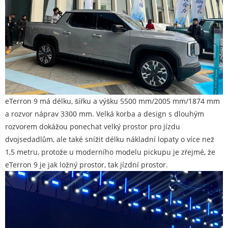
eTerron 9 má délku, šířku a výšku 5500 mm/2005 mm/1874 mm
a rozvor náprav 3300 mm. Velká korba a design s dlouhým
rozvorem dokážou ponechat velký prostor pro jízdu
dvojsedadlům, ale také snížit délku nákladní lopaty o více než
1,5 metru, protože u moderního modelu pickupu je zřejmé, že
eTerron 9 je jak ložný prostor, tak jízdní prostor.