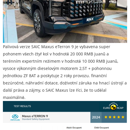
Palivová verze SAIC Maxus eTerron 9 je vybavena super
pohonem všech čtyř kol v hodnotě 20 000 RMB juanů a
terénním expertním režimem v hodnotě 10 000 RMB juanů,
vysoce výkonným dieselovým motorem 2,5T + pohonnou
jednotkou ZF 8AT a poskytuje 2 roky provozu. finanční
bezúročné, náhradní dotace, doživotní záruka na hnací ústrojí a
další práva a zájmy, o SAIC Maxus lze říci, že to udělal
maximálně.