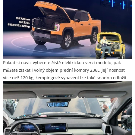
Pokud si navíc vyberete čistě elektrickou verzi modelu, pak
můžete získat i volný objem přední komory 236L, její nosnost
více než 120 kg, kempingové vybavení lze také snadno odložit.