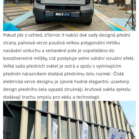
Pokud jde o vzhled, eTerron 9 nabízí dvě sady designů přední
strany, palivová verze používá velkou polygonální mřížku
nasávání vzduchu a vestavěné pole je uspořádáno do
kosočtverečné mřížky, což poskytuje velmi solidní vizuální efekt.
Velká sada předních světel je ostrá a spolu s vyčnívajícím
předním nárazníkem dodává přednímu čelu rozměr. Čistě
elektrická verze designu je zjevně hodně elegantní, uzavřený
design předního čela vypadá stručněji, kruhová světla vpředu
dodávají trochu smyslu pro vědu a technologii.