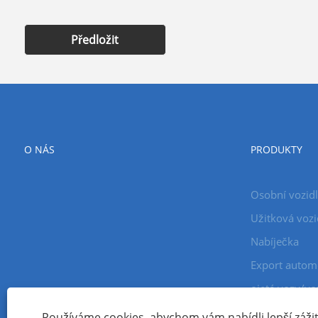
Předložit
O NÁS
PRODUKTY
Osobní vozid
Užitková vozi
Nabíječka
Export autom
ojeté vozy/vo
Používáme cookies, abychom vám nabídli lepší zážite