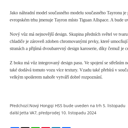
Jako náhradní model současného modelu současného Tayronu je 
evropském trhu jmenuje Tayron místo Tiguan Allspace. A bude uv
Nový vůz má nejnovější design. Skupina předních světel ve tvaru
chladiče je zároveň zdoben chromovanými prvky, které umocňují
stranách a přijímá dvoubarevný design karoserie, díky čemuž je c
Z boku má vůz integrovaný design pasu. Ve spojení se střešním 
také dodává tomuto vozu více textury. Vzadu také přebírá v souč
velkým spoilerem nahoře vytváří dobré rozpoznání.
Předchozí:
Nový Hongqi HS5 bude uveden na trh 5. listopadu
další:
Jetta VA7, předprodej 10. listopadu 2024