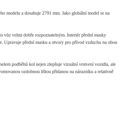
ho modelu a dosahuje 2791 mm. Jako globální model se na
to vůz velmi dobře rozpoznatelným. Interiér přední masky
. Upravuje přední masku a otvory pro přívod vzduchu na obou
em podběhů kol nejen zlepšuje vizuální vrstvení vozidla, ale
hromovanou ozdobnou lištou přidanou na nárazníku a relativně