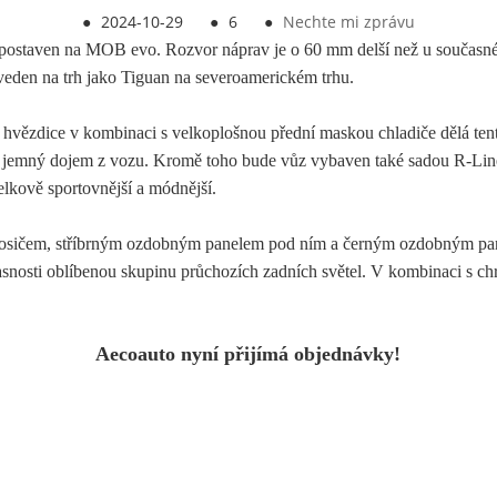
●
2024-10-29
●
6
●
Nechte mi zprávu
postaven na MOB evo. Rozvor náprav je o 60 mm delší než u současné
eden na trh jako Tiguan na severoamerickém trhu.
 hvězdice v kombinaci s velkoplošnou přední maskou chladiče dělá ten
 jemný dojem z vozu. Kromě toho bude vůz vybaven také sadou R-Line
elkově sportovnější a módnější.
nosičem, stříbrným ozdobným panelem pod ním a černým ozdobným panel
asnosti oblíbenou skupinu průchozích zadních světel. V kombinaci s c
Aecoauto nyní přijímá objednávky!