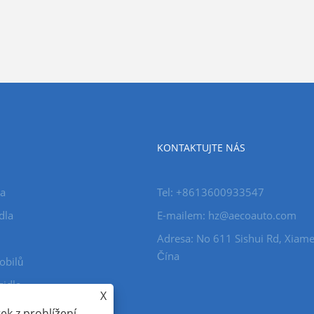
KONTAKTUJTE NÁS
la
Tel: +8613600933547
dla
E-mailem:
hz@aecoauto.com
Adresa: No 611 Sishui Rd, Xiame
Čína
obilů
zidla
X
k z prohlížení,