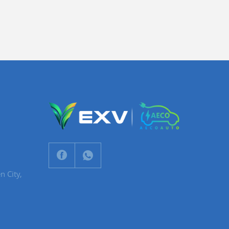
n City,