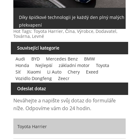
Díky špičkové technologii je každý den plný malých
překvapení
Hot Tags: Toyota Harrier, Čína, Výrobce, Dodavatel,
Továrna, Levné
Související kategorie
Audi
BYD
Mercedes Benz
BMW
Honda
Nejlepší
základní motor
Toyota
Síť
Xiaomi
Li Auto
Chery
Exeed
Vozidlo Dongfeng
Zeecr
Odeslat dotaz
Neváhejte a napište svůj dotaz do formuláře
níže. Odpovíme vám do 24 hodin.