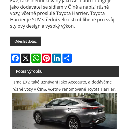
EXV, také identifikovaný jako Aecoauto, funguje
jako dodavatel se sídlem v Číně a nabízí různé
vozy, včetně proslulé Toyota Harrier. Toyota
Harrier je SUV střední velikosti oblíbené pro svůj
stylový design a vysoký výkon.
Odeslat dotaz
Facebook
X
WhatsApp
Pinterest
LinkedIn
Share
Popis výrobku
Jsme EXV, také uznávaní jako Aecoauto, a dodáváme
různé vozy v Číně, včetně renomované Toyota Harrier.