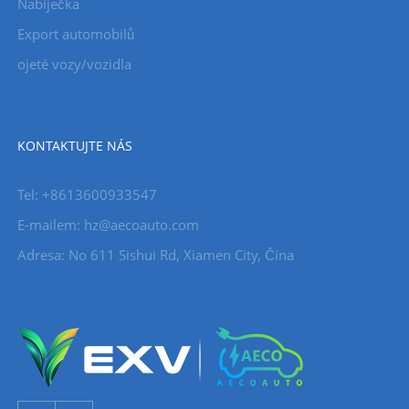
Nabíječka
Export automobilů
ojeté vozy/vozidla
KONTAKTUJTE NÁS
Tel: +8613600933547
E-mailem:
hz@aecoauto.com
Adresa: No 611 Sishui Rd, Xiamen City, Čína