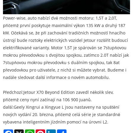
Power-wise, auto nabízí dvě možnosti motoru: 1,5T a 2,0T,
přičemž první poskytuje maximální výkon 135 kW a druhý 187
kW. Očekává se, že při zachování tradičních možností hnacího
ústrojí bude roztoky elektrických vozidel Jetour rozšířit budoucí
elektrifikované varianty. Motor 1,5T je spárován se 7stupňovou
mokrou převodovkou s dvojitou spojkou, zatímco 2.0T nabízí jak
7stupňovou mokrou převodovku s duálním spojkou, tak 8at
převodovkou pro uživatele, z nichž si můžete vybrat. Budeme i
nadále sledovat další informace o novém automobilu.
Předchozí:
Jetour X70 Beyond Edition zavedl několik slev,
přičemž ceny nyní začínají na 106 900 juanů.
další:
Geely Xingrui a Xingyue L jsou nastaveny na spuštění
nových vydání 20. března, přičemž celá série je standardně
vybavena inteligentním jízdním pomocí na úrovni L2.
Facebook
X
WhatsApp
Pinterest
LinkedIn
Share