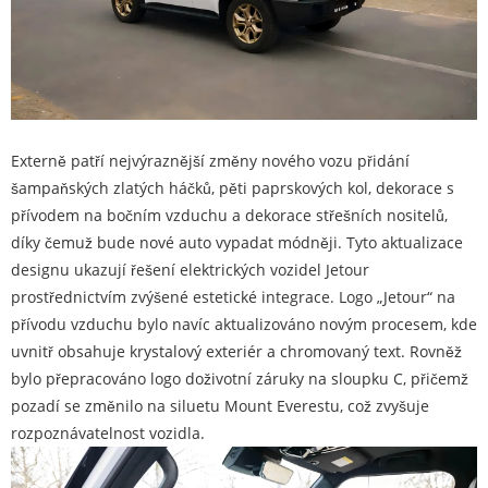
Externě patří nejvýraznější změny nového vozu přidání
šampaňských zlatých háčků, pěti paprskových kol, dekorace s
přívodem na bočním vzduchu a dekorace střešních nositelů,
díky čemuž bude nové auto vypadat módněji. Tyto aktualizace
designu ukazují řešení elektrických vozidel Jetour
prostřednictvím zvýšené estetické integrace. Logo „Jetour“ na
přívodu vzduchu bylo navíc aktualizováno novým procesem, kde
uvnitř obsahuje krystalový exteriér a chromovaný text. Rovněž
bylo přepracováno logo doživotní záruky na sloupku C, přičemž
pozadí se změnilo na siluetu Mount Everestu, což zvyšuje
rozpoznávatelnost vozidla.