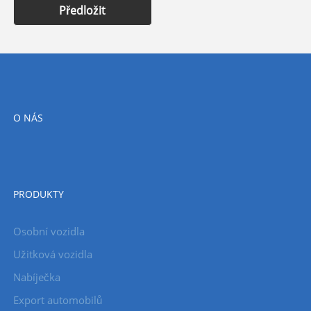
Předložit
O NÁS
PRODUKTY
Osobní vozidla
Užitková vozidla
Nabíječka
Export automobilů