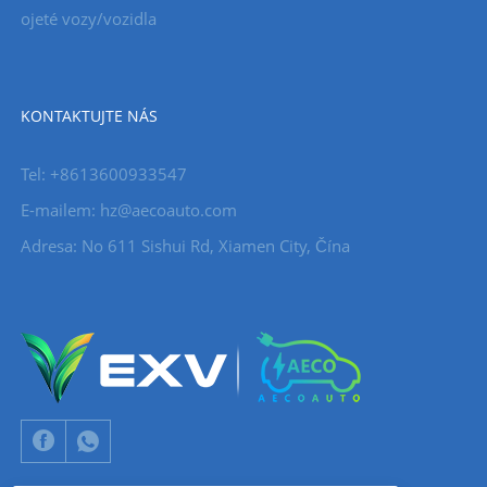
ojeté vozy/vozidla
KONTAKTUJTE NÁS
Tel: +8613600933547
E-mailem:
hz@aecoauto.com
Adresa: No 611 Sishui Rd, Xiamen City, Čína