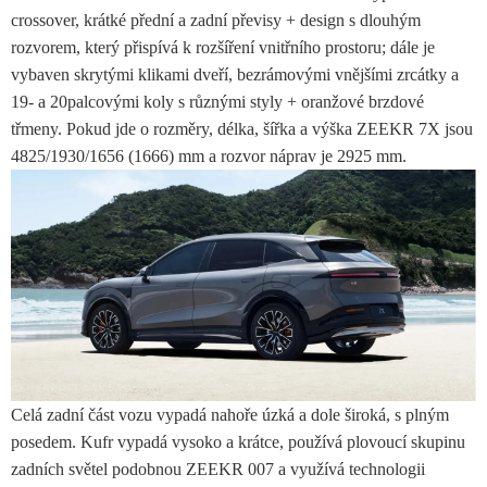
crossover, krátké přední a zadní převisy + design s dlouhým
rozvorem, který přispívá k rozšíření vnitřního prostoru; dále je
vybaven skrytými klikami dveří, bezrámovými vnějšími zrcátky a
19- a 20palcovými koly s různými styly + oranžové brzdové
třmeny. Pokud jde o rozměry, délka, šířka a výška ZEEKR 7X jsou
4825/1930/1656 (1666) mm a rozvor náprav je 2925 mm.
Celá zadní část vozu vypadá nahoře úzká a dole široká, s plným
posedem. Kufr vypadá vysoko a krátce, používá plovoucí skupinu
zadních světel podobnou ZEEKR 007 a využívá technologii