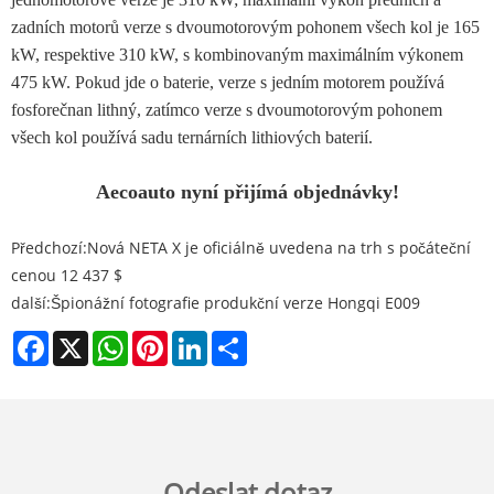
zadních motorů verze s dvoumotorovým pohonem všech kol je 165
kW, respektive 310 kW, s kombinovaným maximálním výkonem
475 kW. Pokud jde o baterie, verze s jedním motorem používá
fosforečnan lithný, zatímco verze s dvoumotorovým pohonem
všech kol používá sadu ternárních lithiových baterií.
Aecoauto nyní přijímá objednávky!
Předchozí:
Nová NETA X je oficiálně uvedena na trh s počáteční
cenou 12 437 $
další:
Špionážní fotografie produkční verze Hongqi E009
Facebook
X
WhatsApp
Pinterest
LinkedIn
Share
Odeslat dotaz