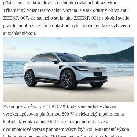
přístrojem a velkou plovoucí centrální ovládací obrazovkou.
Tříramenný volant testovacího vozidla je však odlišný od volantu
ZEEKR 007, ale stejného stylu jako ZEEKR 001; a okolní světlo
pravděpodobně rozšiřuje oblast pokrytí a může být také vybaveno
autochladničkou.
Pokud jde o výkon, ZEEKR 7X bude standardně vybaven
vysokonapěťovou platformou 800 V a elektrickým pohonem z
karbidu křemíku a bude k dispozici v jednomotorové a
dvoumotorové verzi s pohonem všech čtyř kol. Maximální výkon
jednomotorové verze je 310 kW; maximální výkon předních a