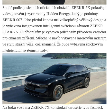
Soudě podle posledních oficiálních obrázků, ZEEKR 7X pokračuje
v designovém jazyce rodiny Hidden Energy, který je podobný
ZEEKR 007. Jeho přední kapota má velkoplošný véčkový design a
je vybavena integrovanou inteligentní světelnou závorou ​​ZEEKR
STARGATE; přední rám je vybaven průchozím přívodem vzduchu
pro chlazení zařízení. Střecha je navíc vybavena laserovým radarem
ve stylu strážní věže, což znamená, že bude vybavena špičkovým
inteligentním systémem jízdy.
Na boku vozu má ZEEKR 7X konstrukci karoserie typu fastback