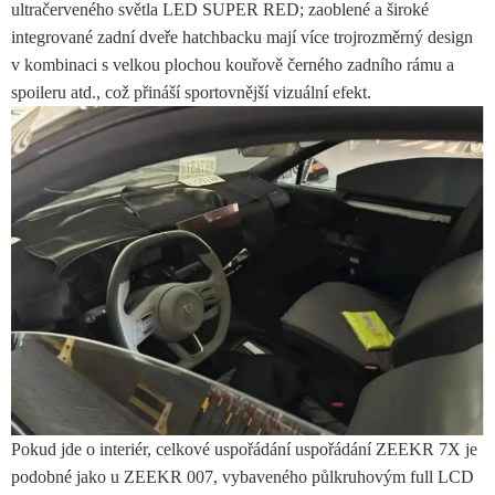
ultračerveného světla LED SUPER RED; zaoblené a široké
integrované zadní dveře hatchbacku mají více trojrozměrný design
v kombinaci s velkou plochou kouřově černého zadního rámu a
spoileru atd., což přináší sportovnější vizuální efekt.
Pokud jde o interiér, celkové uspořádání uspořádání ZEEKR 7X je
podobné jako u ZEEKR 007, vybaveného půlkruhovým full LCD