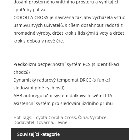
dosáhl prostorného vnitřního prostoru a vynikající
spotřeby paliva.
COROLLA CROSS je navržena tak, aby vycházela vstříc
úsměvu svých uživatelů, s cílem dosáhnout radosti z
hromadné výroby, držet krok s lidskými životy a držet
krok s dobou v nové éře.
Předkolizní bezpečnostní systém PCS (s identifikací
chodců)
Dynamický radarový tempomat DRCC (s funkcí
sledování plné rychlosti)
AHB autoregulační systém dálkových světel LTA
asistenční systém pro sledování jízdního pruhu
Hot Tags: Toyota Corolla Cross, Čína, Výrobce,
Dodavatel, Továrna, Levné
Související kategorie