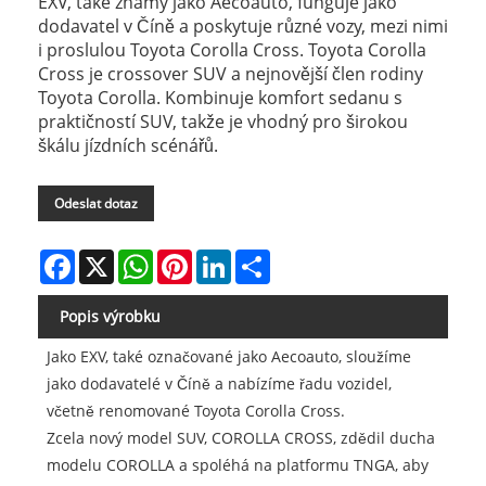
EXV, také známý jako Aecoauto, funguje jako
dodavatel v Číně a poskytuje různé vozy, mezi nimi
i proslulou Toyota Corolla Cross. Toyota Corolla
Cross je crossover SUV a nejnovější člen rodiny
Toyota Corolla. Kombinuje komfort sedanu s
praktičností SUV, takže je vhodný pro širokou
škálu jízdních scénářů.
Odeslat dotaz
Facebook
X
WhatsApp
Pinterest
LinkedIn
Share
Popis výrobku
Jako EXV, také označované jako Aecoauto, sloužíme
jako dodavatelé v Číně a nabízíme řadu vozidel,
včetně renomované Toyota Corolla Cross.
Zcela nový model SUV, COROLLA CROSS, zdědil ducha
modelu COROLLA a spoléhá na platformu TNGA, aby