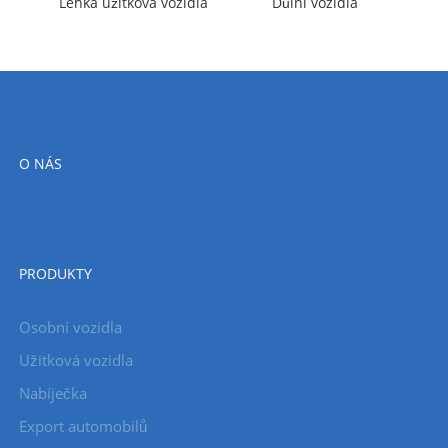
Lehká užitková vozidla
Důlní vozidla
O NÁS
PRODUKTY
Osobní vozidla
Užitková vozidla
Nabíječka
Export automobilů