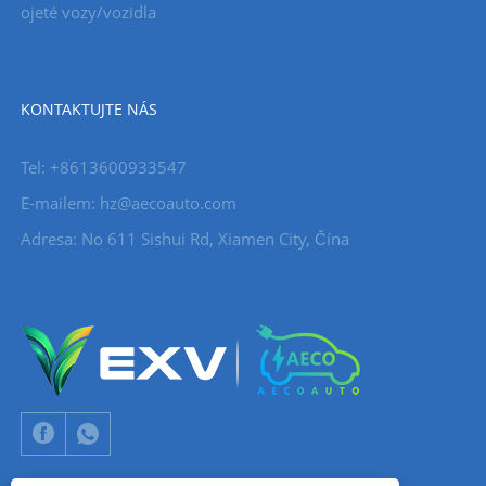
ojeté vozy/vozidla
KONTAKTUJTE NÁS
Tel: +8613600933547
E-mailem:
hz@aecoauto.com
Adresa: No 611 Sishui Rd, Xiamen City, Čína