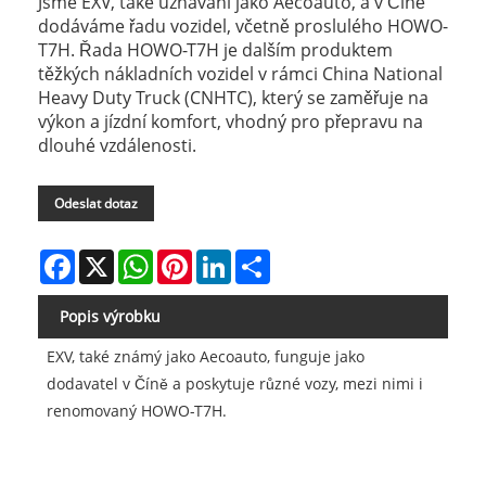
Jsme EXV, také uznávaní jako Aecoauto, a v Číně
dodáváme řadu vozidel, včetně proslulého HOWO-
T7H. Řada HOWO-T7H je dalším produktem
těžkých nákladních vozidel v rámci China National
Heavy Duty Truck (CNHTC), který se zaměřuje na
výkon a jízdní komfort, vhodný pro přepravu na
dlouhé vzdálenosti.
Odeslat dotaz
Facebook
X
WhatsApp
Pinterest
LinkedIn
Share
Popis výrobku
EXV, také známý jako Aecoauto, funguje jako
dodavatel v Číně a poskytuje různé vozy, mezi nimi i
renomovaný HOWO-T7H.