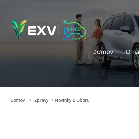
Domov
O n
Domov
>
Zprávy
>
Novinky Z Oboru