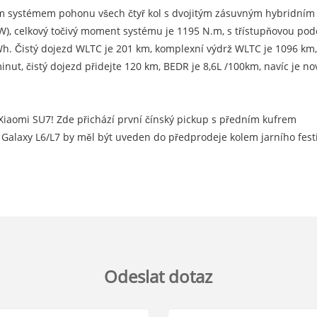
m systémem pohonu všech čtyř kol s dvojitým zásuvným hybridním 
), celkový točivý moment systému je 1195 N.m, s třístupňovou podé
kWh. Čistý dojezd WLTC je 201 km, komplexní výdrž WLTC je 1096 k
inut, čistý dojezd přidejte 120 km, BEDR je 8,6L /100km, navíc je 
 Xiaomi SU7! Zde přichází první čínský pickup s předním kufrem
 Galaxy L6/L7 by měl být uveden do předprodeje kolem jarního fest
Odeslat dotaz