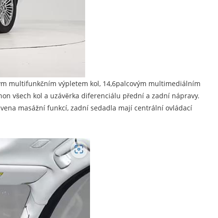
nným multifunkčním výpletem kol, 14,6palcovým multimediálním
on všech kol a uzávěrka diferenciálu přední a zadní nápravy.
avena masážní funkcí, zadní sedadla mají centrální ovládací