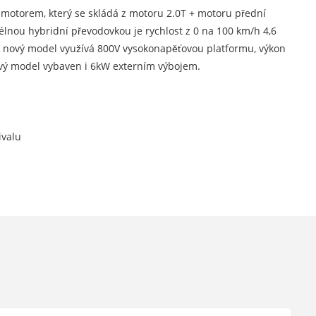
motorem, který se skládá z motoru 2.0T + motoru přední
lnou hybridní převodovkou je rychlost z 0 na 100 km/h 4,6
m, nový model využívá 800V vysokonapěťovou platformu, výkon
nový model vybaven i 6kW externím výbojem.
ivalu