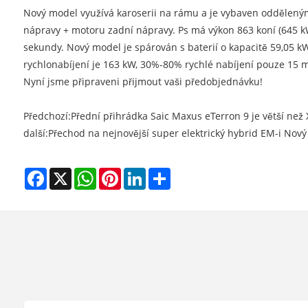
Nový model využívá karoserii na rámu a je vybaven oddělený
nápravy + motoru zadní nápravy. Ps má výkon 863 koní (645 kW
sekundy. Nový model je spárován s baterií o kapacitě 59,05 
rychlonabíjení je 163 kW, 30%-80% rychlé nabíjení pouze 15 m
Nyní jsme připraveni přijmout vaši předobjednávku!
Předchozí:
Přední přihrádka Saic Maxus eTerron 9 je větší než
další:
Přechod na nejnovější super elektrický hybrid EM-i Nový
Facebook
X
WhatsApp
Pinterest
LinkedIn
Share