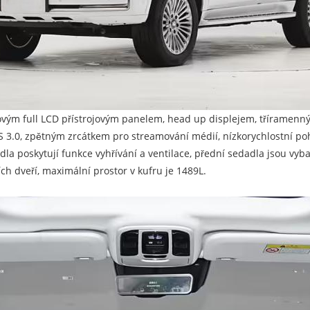
lcovým full LCD přístrojovým panelem, head up displejem, třírame
S 3.0, zpětným zrcátkem pro streamování médií, nízkorychlostní poh
la poskytují funkce vyhřívání a ventilace, přední sedadla jsou vyb
h dveří, maximální prostor v kufru je 1489L.