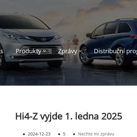
ás
Produkty
Zprávy
Distribuční pr
Hi4-Z vyjde 1. ledna 2025
●
2024-12-23
●
5
●
Nechte mi zprávu