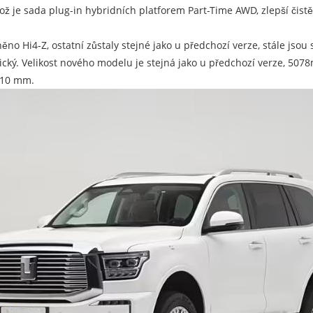
 je sada plug-in hybridních platforem Part-Time AWD, zlepší čistě 
no Hi4-Z, ostatní zůstaly stejné jako u předchozí verze, stále jso
ismatický. Velikost nového modelu je stejná jako u předchozí verz
 210 mm.