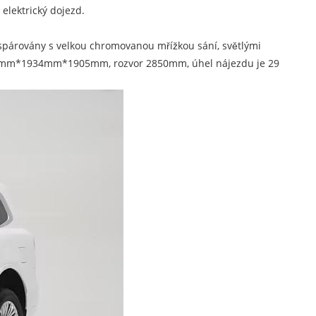
elektrický dojezd.
u spárovány s velkou chromovanou mřížkou sání, světlými
e, 5078mm*1934mm*1905mm, rozvor 2850mm, úhel nájezdu je 29