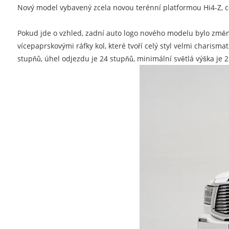
Nový model vybavený zcela novou terénní platformou Hi4-Z, což
Pokud jde o vzhled, zadní auto logo nového modelu bylo změně
vícepaprskovými ráfky kol, které tvoří celý styl velmi char
stupňů, úhel odjezdu je 24 stupňů, minimální světlá výška je