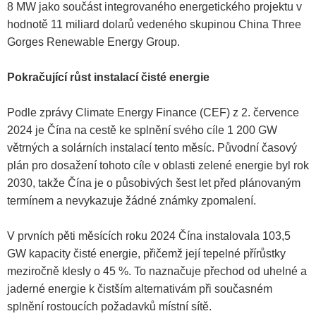
8 MW jako součást integrovaného energetického projektu v
hodnotě 11 miliard dolarů vedeného skupinou China Three
Gorges Renewable Energy Group.
Pokračující růst instalací čisté energie
Podle zprávy Climate Energy Finance (CEF) z 2. července
2024 je Čína na cestě ke splnění svého cíle 1 200 GW
větrných a solárních instalací tento měsíc. Původní časový
plán pro dosažení tohoto cíle v oblasti zelené energie byl rok
2030, takže Čína je o působivých šest let před plánovaným
termínem a nevykazuje žádné známky zpomalení.
V prvních pěti měsících roku 2024 Čína instalovala 103,5
GW kapacity čisté energie, přičemž její tepelné přírůstky
meziročně klesly o 45 %. To naznačuje přechod od uhelné a
jaderné energie k čistším alternativám při současném
splnění rostoucích požadavků místní sítě.