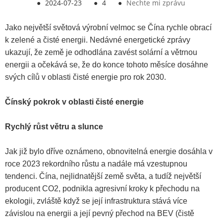
●
2024-07-23
●
4
●
Nechte mi zprávu
Jako největší světová výrobní velmoc se Čína rychle obrací
k zelené a čisté energii. Nedávné energetické zprávy
ukazují, že země je odhodlána zavést solární a větrnou
energii a očekává se, že do konce tohoto měsíce dosáhne
svých cílů v oblasti čisté energie pro rok 2030.
Čínský pokrok v oblasti čisté energie
Rychlý růst větru a slunce
Jak již bylo dříve oznámeno, obnovitelná energie dosáhla v
roce 2023 rekordního růstu a nadále má vzestupnou
tendenci. Čína, nejlidnatější země světa, a tudíž největší
producent CO2, podnikla agresivní kroky k přechodu na
ekologii, zvláště když se její infrastruktura stává více
závislou na energii a její pevný přechod na BEV (čistě