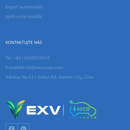
Export automobilů
ojeté vozy/vozidla
KONTAKTUJTE NÁS
Tel: +8613600933547
E-mailem:
hz@aecoauto.com
Adresa: No 611 Sishui Rd, Xiamen City, Čína