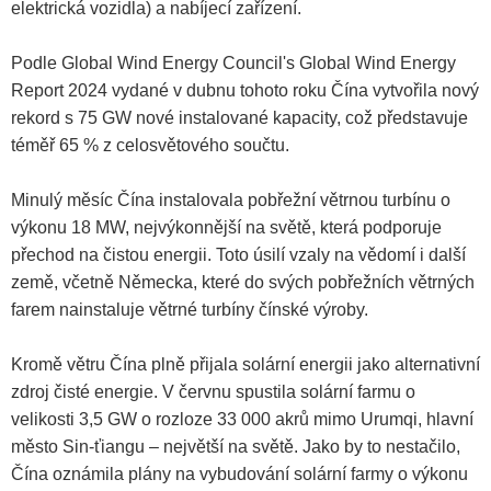
elektrická vozidla) a nabíjecí zařízení.
Podle Global Wind Energy Council's Global Wind Energy
Report 2024 vydané v dubnu tohoto roku Čína vytvořila nový
rekord s 75 GW nové instalované kapacity, což představuje
téměř 65 % z celosvětového součtu.
Minulý měsíc Čína instalovala pobřežní větrnou turbínu o
výkonu 18 MW, nejvýkonnější na světě, která podporuje
přechod na čistou energii. Toto úsilí vzaly na vědomí i další
země, včetně Německa, které do svých pobřežních větrných
farem nainstaluje větrné turbíny čínské výroby.
Kromě větru Čína plně přijala solární energii jako alternativní
zdroj čisté energie. V červnu spustila solární farmu o
velikosti 3,5 GW o rozloze 33 000 akrů mimo Urumqi, hlavní
město Sin-ťiangu – největší na světě. Jako by to nestačilo,
Čína oznámila plány na vybudování solární farmy o výkonu