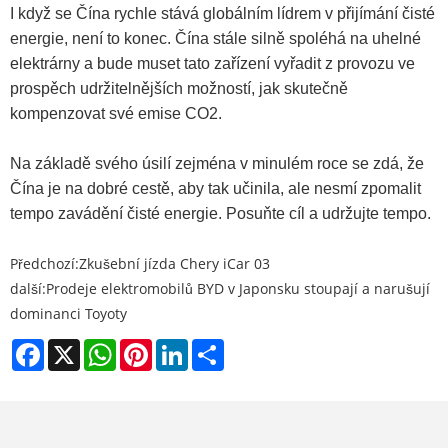
I když se Čína rychle stává globálním lídrem v přijímání čisté
energie, není to konec. Čína stále silně spoléhá na uhelné
elektrárny a bude muset tato zařízení vyřadit z provozu ve
prospěch udržitelnějších možností, jak skutečně
kompenzovat své emise CO2.
Na základě svého úsilí zejména v minulém roce se zdá, že
Čína je na dobré cestě, aby tak učinila, ale nesmí zpomalit
tempo zavádění čisté energie. Posuňte cíl a udržujte tempo.
Předchozí:
Zkušební jízda Chery iCar 03
další:
Prodeje elektromobilů BYD v Japonsku stoupají a narušují
dominanci Toyoty
Facebook
X
WhatsApp
Pinterest
LinkedIn
Share