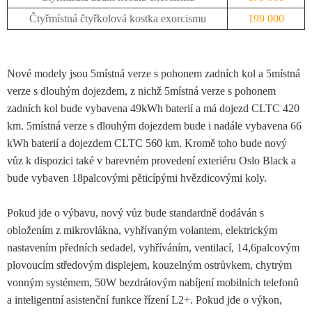
Čtyřmístná čtyřkolová kostka exorcismu
199 000
Nové modely jsou 5místná verze s pohonem zadních kol a 5místná
verze s dlouhým dojezdem, z nichž 5místná verze s pohonem
zadních kol bude vybavena 49kWh baterií a má dojezd CLTC 420
km. 5místná verze s dlouhým dojezdem bude i nadále vybavena 66
kWh baterií a dojezdem CLTC 560 km. Kromě toho bude nový
vůz k dispozici také v barevném provedení exteriéru Oslo Black a
bude vybaven 18palcovými pěticípými hvězdicovými koly.
Pokud jde o výbavu, nový vůz bude standardně dodáván s
obložením z mikrovlákna, vyhřívaným volantem, elektrickým
nastavením předních sedadel, vyhříváním, ventilací, 14,6palcovým
plovoucím středovým displejem, kouzelným ostrůvkem, chytrým
vonným systémem, 50W bezdrátovým nabíjení mobilních telefonů
a inteligentní asistenční funkce řízení L2+. Pokud jde o výkon,