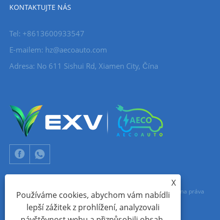
KONTAKTUJTE NÁS
Tel: +8613600933547
E-mailem:
hz@aecoauto.com
Adresa: No 611 Sishui Rd, Xiamen City, Čína
X
Copyright © 2024 Xiamen Aecoauto Technology Co., Ltd. Všechna práva
Používáme cookies, abychom vám nabídli
lepší zážitek z prohlížení, analyzovali
vyhrazena.
návštěvnost webu a přizpůsobili obsah.