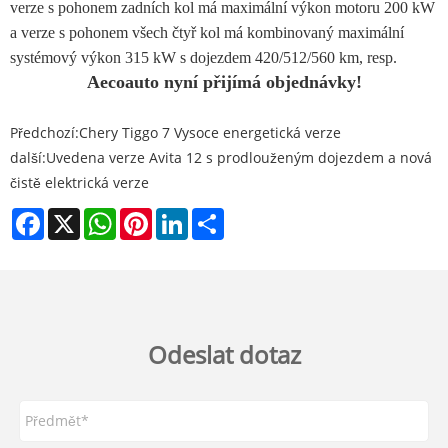
verze s pohonem zadních kol má maximální výkon motoru 200 kW
a verze s pohonem všech čtyř kol má kombinovaný maximální
systémový výkon 315 kW s dojezdem 420/512/560 km, resp.
Aecoauto nyní přijímá objednávky!
Předchozí:
Chery Tiggo 7 Vysoce energetická verze
další:
Uvedena verze Avita 12 s prodlouženým dojezdem a nová
čistě elektrická verze
Facebook
X
WhatsApp
Pinterest
LinkedIn
Share
Odeslat dotaz