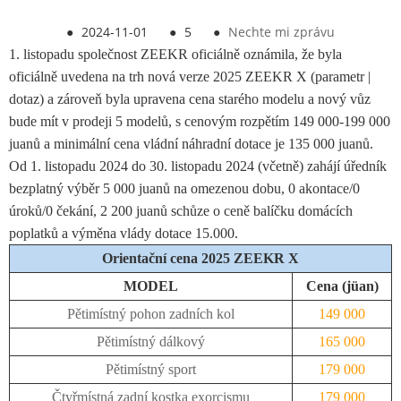
●
2024-11-01
●
5
●
Nechte mi zprávu
1. listopadu společnost ZEEKR oficiálně oznámila, že byla
oficiálně uvedena na trh nová verze 2025 ZEEKR X (parametr |
dotaz) a zároveň byla upravena cena starého modelu a nový vůz
bude mít v prodeji 5 modelů, s cenovým rozpětím 149 000-199 000
juanů a minimální cena vládní náhradní dotace je 135 000 juanů.
Od 1. listopadu 2024 do 30. listopadu 2024 (včetně) zahájí úředník
bezplatný výběr 5 000 juanů na omezenou dobu, 0 akontace/0
úroků/0 čekání, 2 200 juanů schůze o ceně balíčku domácích
poplatků a výměna vlády dotace 15.000.
Orientační cena 2025 ZEEKR X
MODEL
Cena (jüan)
Pětimístný pohon zadních kol
149 000
Pětimístný dálkový
165 000
Pětimístný sport
179 000
Čtyřmístná zadní kostka exorcismu
179 000