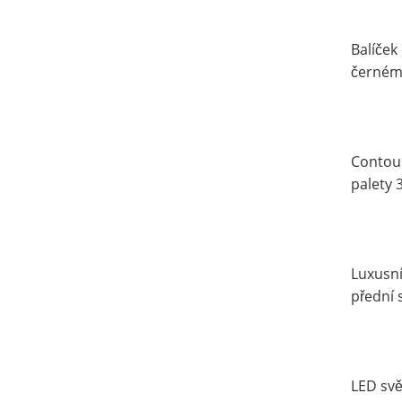
Balíček
černém 
Contour
palety 
Luxusní
přední 
LED svě