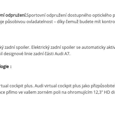
ní odpružení.
Sportovní odpružení dostupného optického pak
je působivou ovladatelnost – díky čemuž budete mít kontrol
ký zadní spoiler. Elektrický zadní spoiler se automaticky aktiv
il designové linie zadní části Audi A7.
logie
：
rtual cockpit plus. Audi virtual cockpit plus jako přizpůsobite
ce přímo ve vašem zorném poli na ohromujícím 12,3" HD dis