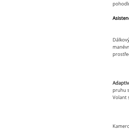
pohodl
Asisten
Dálkový
manévro
prostře
Adaptiv
pruhu s
Volant 
Kamerov