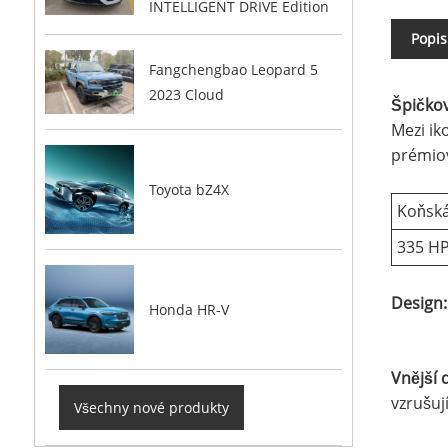
INTELLIGENT DRIVE Edition
Popis
Fangchengbao Leopard 5
2023 Cloud
Špičkov
Mezi ik
prémio
Toyota bZ4X
Koňská
335 H
Design:
Honda HR-V
Vnější 
vzrušuj
Všechny nové produkty