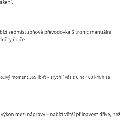
ášení.
nabízí sedmistupňová převodovka S tronic manuální
něty řidiče.
točivý moment 369 lb-ft – zrychlí vás z 0 na 100 km/h za
kon mezi nápravy – nabízí větší přilnavost dříve, než