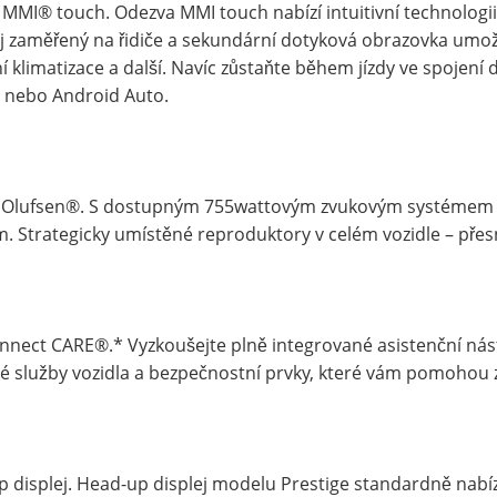
MMI® touch. Odezva MMI touch nabízí intuitivní technologi
ej zaměřený na řidiče a sekundární dotyková obrazovka umo
í klimatizace a další. Navíc zůstaňte během jízdy ve spoje
 nebo Android Auto.
 Olufsen®. S dostupným 755wattovým zvukovým systémem B
m. Strategicky umístěné reproduktory v celém vozidle – pře
nnect CARE®.* Vyzkoušejte plně integrované asistenční nást
é služby vozidla a bezpečnostní prvky, které vám pomohou zaj
 displej. Head-up displej modelu Prestige standardně nabíz