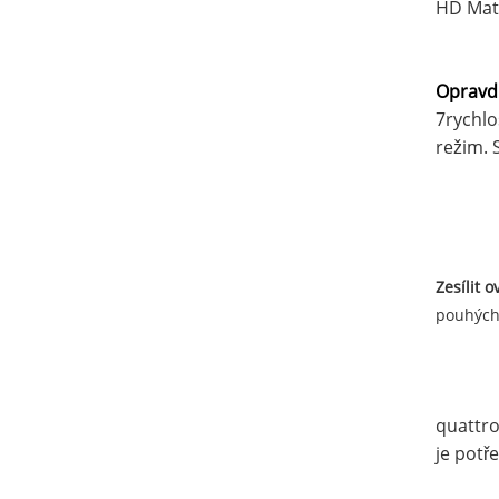
HD Matr
Opravd
7rychlo
režim. 
Zesílit o
pouhých
quattro
je potř