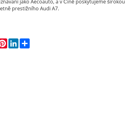
uznávaní jako Aecoauto, a v Číně poskytujeme širokou
četně prestižního Audi A7.
hatsApp
Pinterest
LinkedIn
Share