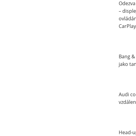
Odezva 
– displ
ovládán
CarPlay
Bang &
jako ta
Audi co
vzdálen
Head-up