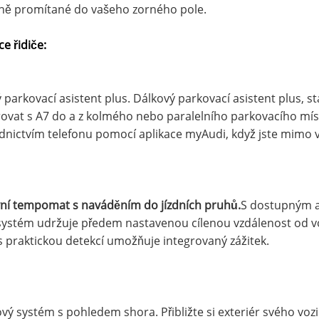
ně promítané do vašeho zorného pole.
ce řidiče:
 parkovací asistent plus. Dálkový parkovací asistent plus,
vat s A7 do a z kolmého nebo paralelního parkovacího míst
dnictvím telefonu pomocí aplikace myAudi, když jste mimo v
ní tempomat s naváděním do jízdních pruhů.
S dostupným 
ystém udržuje předem nastavenou cílenou vzdálenost od voz
s praktickou detekcí umožňuje integrovaný zážitek
.
ý systém s pohledem shora. Přibližte si exteriér svého 