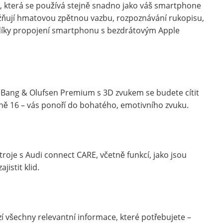
i, která se používá stejně snadno jako váš smartphone
žňují hmatovou zpětnou vazbu, rozpoznávání rukopisu,
ní díky propojení smartphonu s bezdrátovým Apple
ang & Olufsen Premium s 3D zvukem se budete cítit
sně 16 – vás ponoří do bohatého, emotivního zvuku.
roje s Audi connect CARE, včetně funkcí, jako jsou
istit klid.
í všechny relevantní informace, které potřebujete –