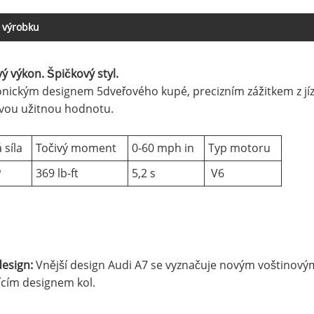
 výrobku
ý výkon. Špičkový styl.
onickým designem 5dveřového kupé, precizním zážitkem z jízdy
vou užitnou hodnotu.
 síla
Točivý moment
0-60 mph in
Typ motoru
P
369 lb-ft
5,2 s
V6
design:
Vnější design Audi A7 se vyznačuje novým voštinov
ícím designem kol.