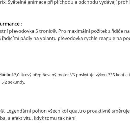
ix. Světelné animace při příchodu a odchodu vydávají prohl
u
rmance
：
stní převodovka S tronic®. Pro maximální požitek z řidiče 
S řadicími pádly na volantu převodovka rychle reaguje na pod
vládání.
3,0litrový přeplňovaný motor V6 poskytuje výkon 335 koní a 
 5,2 sekundy.
®. Legendární pohon všech kol quattro proaktivně směruje vý
eba, a efektivitu, když tomu tak není.