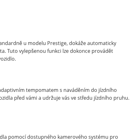
 standardně u modelu Prestige, dokáže automaticky
a. Tuto vylepšenou funkci lze dokonce provádět
ozidlo.
adaptivním tempomatem s naváděním do jízdního
idla před vámi a udržuje vás ve středu jízdního pruhu.
vozidla pomocí dostupného kamerového systému pro