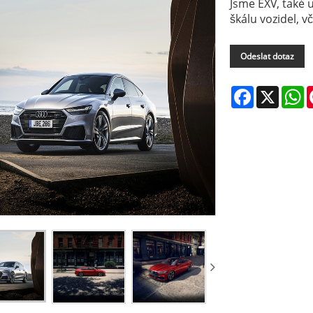
Jsme EXV, také 
škálu vozidel, v
Odeslat dotaz
Facebook
X
W