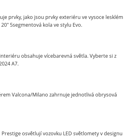
huje prvky, jako jsou prvky exteriéru ve vysoce lesklém
a 20" 5segmentová kola ve stylu Evo.
eriéru obsahuje vícebarevná světla. Vyberte si z
 2024 A7.
érem Valcona/Milano zahrnuje jednotlivá obrysová
Prestige osvětlují vozovku LED světlomety v designu