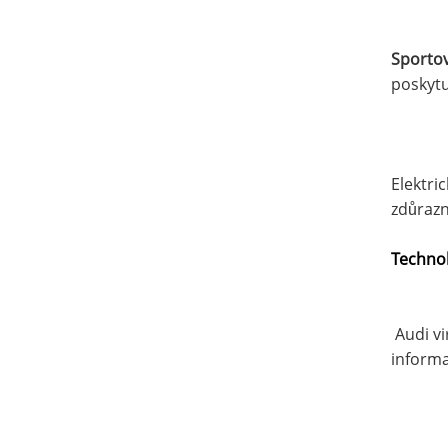
Sportov
poskytu
Elektric
zdůrazn
Tech
no
Audi vi
informa