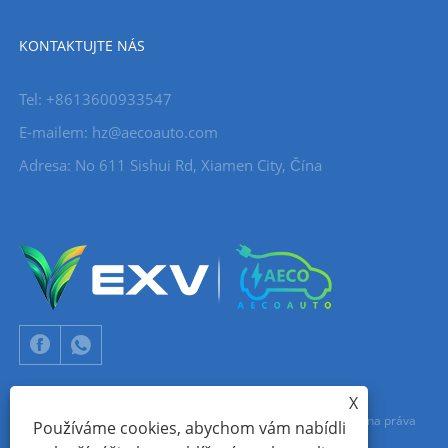
KONTAKTUJTE NÁS
Tel: +8613600933547
E-mailem:
hz@aecoauto.com
Adresa: No 611 Sishui Rd, Xiamen City, Čína
X
Copyright © 2024 Xiamen Aecoauto Technology Co., Ltd. Všechna práva
Používáme cookies, abychom vám nabídli