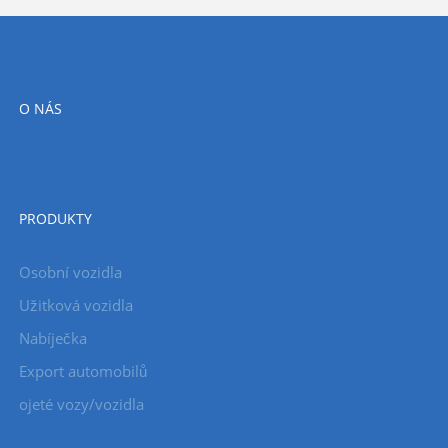
O NÁS
PRODUKTY
Osobní vozidla
Užitková vozidla
Nabíječka
Export automobilů
ojeté vozy/vozidla