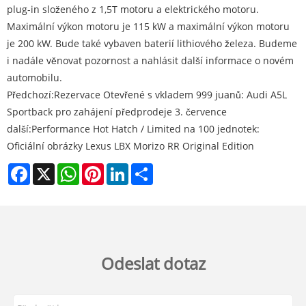
plug-in složeného z 1,5T motoru a elektrického motoru.
Maximální výkon motoru je 115 kW a maximální výkon motoru
je 200 kW. Bude také vybaven baterií lithiového železa. Budeme
i nadále věnovat pozornost a nahlásit další informace o novém
automobilu.
Předchozí:
Rezervace Otevřené s vkladem 999 juanů: Audi A5L
Sportback pro zahájení předprodeje 3. července
další:
Performance Hot Hatch / Limited na 100 jednotek:
Oficiální obrázky Lexus LBX Morizo ​​RR Original Edition
Facebook
X
WhatsApp
Pinterest
LinkedIn
Share
Odeslat dotaz