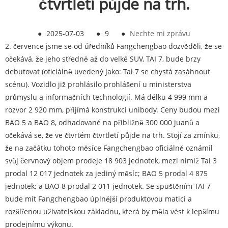
čtvrtletí půjde na trh.
●
2025-07-03
●
9
●
Nechte mi zprávu
2. července jsme se od úředníků Fangchengbao dozvěděli, že se
očekává, že jeho středně až do velké SUV, TAI 7, bude brzy
debutovat (oficiálně uvedený jako: Tai 7 se chystá zasáhnout
scénu). Vozidlo již prohlásilo prohlášení u ministerstva
průmyslu a informačních technologií. Má délku 4 999 mm a
rozvor 2 920 mm, přijímá konstrukci unibody. Ceny budou mezi
BAO 5 a BAO 8, odhadované na přibližně 300 000 juanů a
očekává se, že ve čtvrtém čtvrtletí půjde na trh. Stojí za zmínku,
že na začátku tohoto měsíce Fangchengbao oficiálně oznámil
svůj červnový objem prodeje 18 903 jednotek, mezi nimiž Tai 3
prodal 12 017 jednotek za jediný měsíc; BAO 5 prodal 4 875
jednotek; a BAO 8 prodal 2 011 jednotek. Se spuštěním TAI 7
bude mít Fangchengbao úplnější produktovou matici a
rozšířenou uživatelskou základnu, která by měla vést k lepšímu
prodejnímu výkonu.