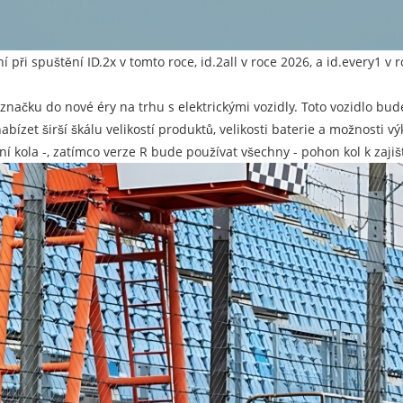
ři spuštění ID.2x v tomto roce, id.2all v roce 2026, a id.every1 v
t značku do nové éry na trhu s elektrickými vozidly. Toto vozidlo 
bízet širší škálu velikostí produktů, velikosti baterie a možnosti 
í kola -, zatímco verze R bude používat všechny - pohon kol k zajišt