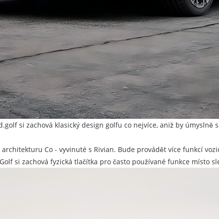
d.golf si zachová klasický design golfu co nejvíce, aniž by úmyslně 
architekturu Co - vyvinuté s Rivian. Bude provádět více funkcí voz
.Golf si zachová fyzická tlačítka pro často používané funkce místo s