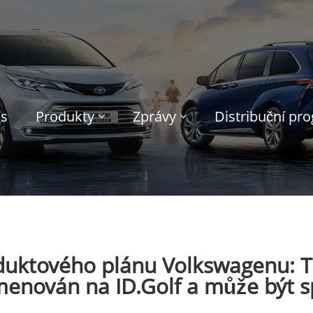
ás
Produkty
Zprávy
Distribuční pr
duktového plánu Volkswagenu: Th
nován na ID.Golf a může být sp