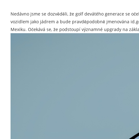
Nedávno jsme se dozvěděli, že golf devátého generace se oče
vozidlem jako jádrem a bude pravděpodobně jmenována id.go
Mexiku. Očekává se, že podstoupí významné upgrady na zákla