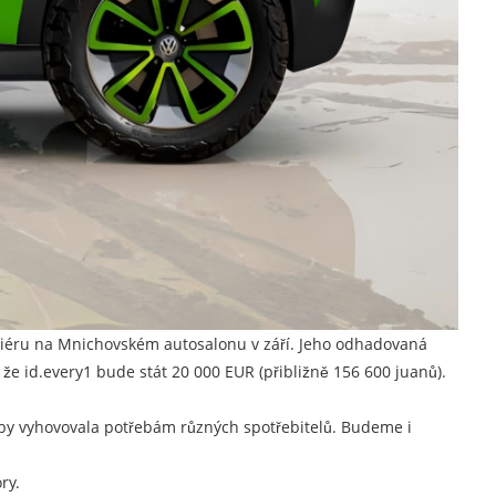
emiéru na Mnichovském autosalonu v září. Jeho odhadovaná
že id.every1 bude stát 20 000 EUR (přibližně 156 600 juanů).
 aby vyhovovala potřebám různých spotřebitelů. Budeme i
ry.