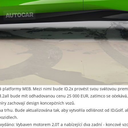
ladě platformy MEB. Mezi nimi bude ID.2x provést svou světovou pr
id.2all bude mít odhadovanou cenu 25 000 EUR, zatímco se očekává, 
míry zachovají design koncepčních vozů.
 trhu. Bude aktualizována tak, aby vytvořila odlišnost od ID.Golf,
vozidlech.
vydáno: Vybaven motorem 2,0T a nabízející dva zadní - koncové vzo