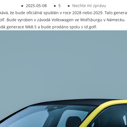
●
2025-05-08
●
5
●
Nechte mi zprávu
kává, že bude oficiálně spuštěn v roce 2028 nebo 2029. Tato gener
lf. Bude vyroben v závodě Volkswagen ve Wolfsburgu v Německu. 
dě generace Mk8.5 a bude prodáno spolu s id.golf.