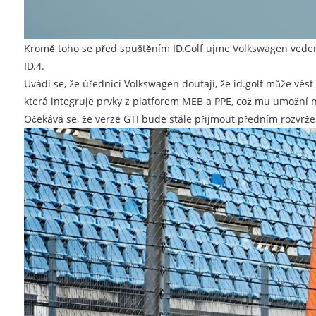
Kromě toho se před spuštěním ID.Golf ujme Volkswagen vedení p
ID.4.
Uvádí se, že úředníci Volkswagen doufají, že id.golf může vés
která integruje prvky z platforem MEB a PPE, což mu umožní na
Očekává se, že verze GTI bude stále přijmout předním rozvržen