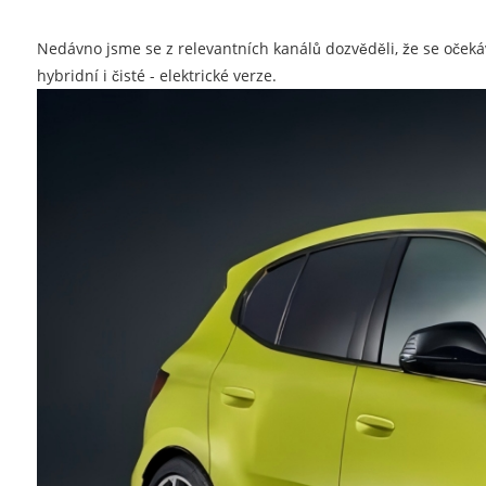
Nedávno jsme se z relevantních kanálů dozvěděli, že se oček
hybridní i čisté - elektrické verze.