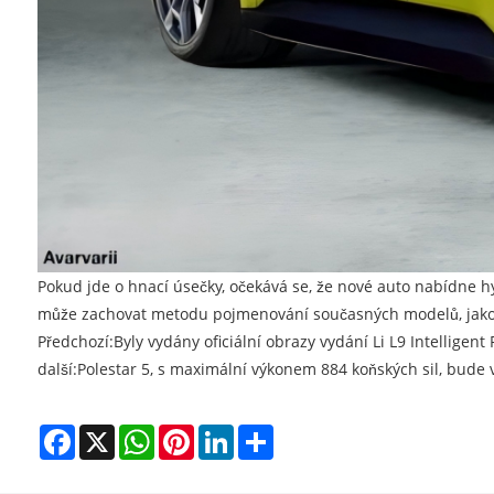
Pokud jde o hnací úsečky, očekává se, že nové auto nabídne hybr
může zachovat metodu pojmenování současných modelů, jako j
Předchozí:
Byly vydány oficiální obrazy vydání Li L9 Intelligen
další:
Polestar 5, s maximální výkonem 884 koňských sil, bude 
Facebook
X
WhatsApp
Pinterest
LinkedIn
Share