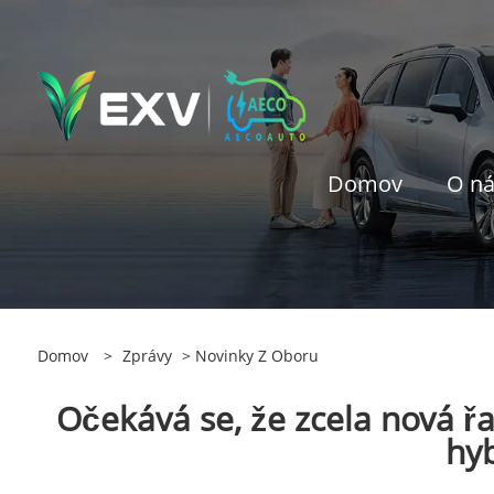
Domov
O n
Domov
>
Zprávy
>
Novinky Z Oboru
Očekává se, že zcela nová ř
hyb