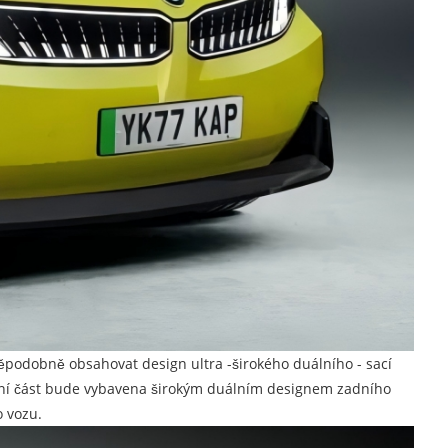
podobně obsahovat design ultra -širokého duálního - sací
zadní část bude vybavena širokým duálním designem zadního
 vozu.