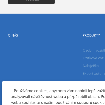
O NÁS
PRODUKTY
Osobní vozid
Užitková vozi
Nabíječka
Export autom
ojeté vozy/vo
Používáme cookies, abychom vám nabídli lepší zážite
analyzovali návštěvnost webu a přizpůsobili obsah. 
Copyright © 2024 Xiamen Aecoauto Technology Co., Ltd. Všec
webu souhlasíte s naším používáním souborů cookie