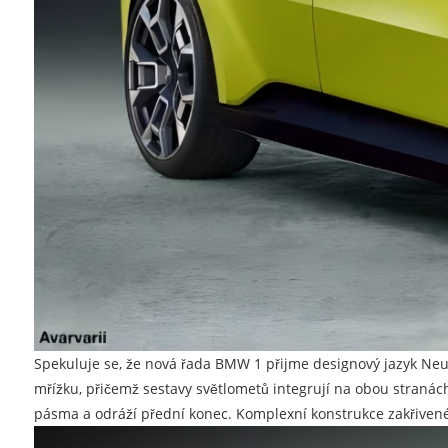
Spekuluje se, že nová řada BMW 1 přijme designový jazyk Ne
mřížku, přičemž sestavy světlometů integrují na obou stranác
pásma a odráží přední konec. Komplexní konstrukce zakřivené