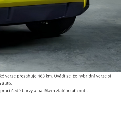
cké verze přesahuje 483 km. Uvádí se, že hybridní verze si
 autě.
 prací šedé barvy a balíčkem zlatého oříznutí.