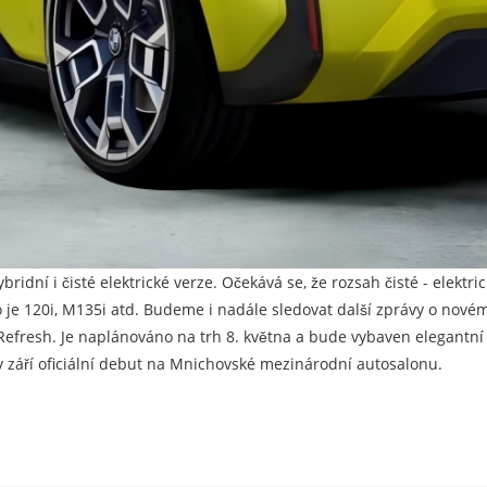
idní i čisté elektrické verze. Očekává se, že rozsah čisté - elektri
e 120i, M135i atd. Budeme i nadále sledovat další zprávy o novém
t Refresh. Je naplánováno na trh 8. května a bude vybaven elegantní
v září oficiální debut na Mnichovské mezinárodní autosalonu.