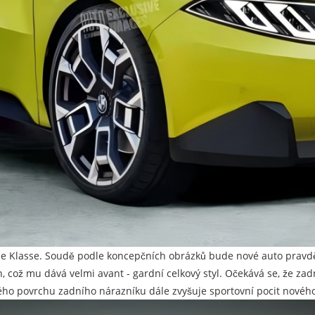
ue Klasse. Soudě podle koncepčních obrázků bude nové auto pravdě
h, což mu dává velmi avant - gardní celkový styl. Očekává se, že 
ho povrchu zadního nárazníku dále zvyšuje sportovní pocit nového