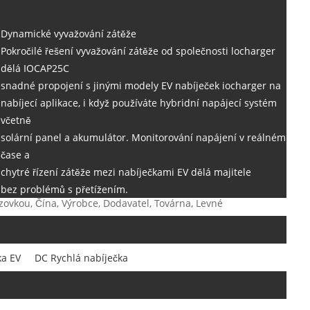
Dynamické vyvažování zátěže
Pokročilé řešení vyvažování zátěže od společnosti locharger
dělá IOCAP25C
snadné propojení s jinými modely EV nabíječek iocharger na
nabíjecí aplikace, i když používáte hybridní napájecí systém
včetně
solární panel a akumulátor. Monitorování napájení v reálném
čase a
chytré řízení zátěže mezi nabíječkami EV dělá majitele
bez problémů s přetížením.
ovkou, Čína, Výrobce, Dodavatel, Továrna, Levné
ka EV
DC Rychlá nabíječka