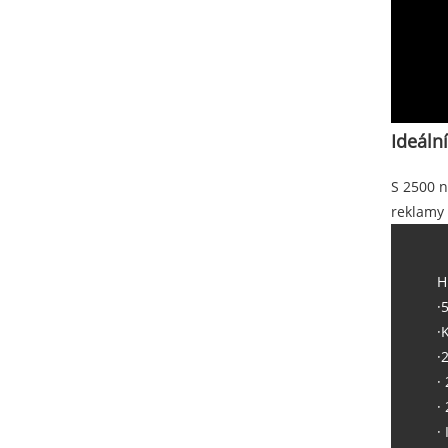
Ideáln
S 2500 n
reklamy 
H
·
·
·
·
·
·