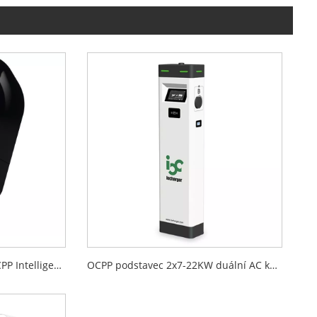
Plug and Charge 32-50A OCPP Intelligent EV Charger
OCPP podstavec 2x7-22KW duální AC komerční EV nabíječka