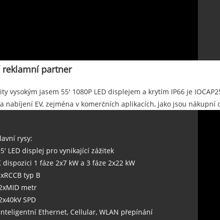
í reklamní partner
ity vysokým jasem 55' 1080P LED displejem a krytím IP66 je IOCAP
a nabíjení EV, zejména v komerčních aplikacích, jako jsou nákupní c
lavní rysy:
55' LED displej pro vynikající zážitek
K dispozici 1 fáze 2x7 kW a 3 fáze 2x22 kW
2xRCCB typ B
 2xMID metr
 2x40kV SPD
 Inteligentní Ethernet, Cellular, WLAN přepínání