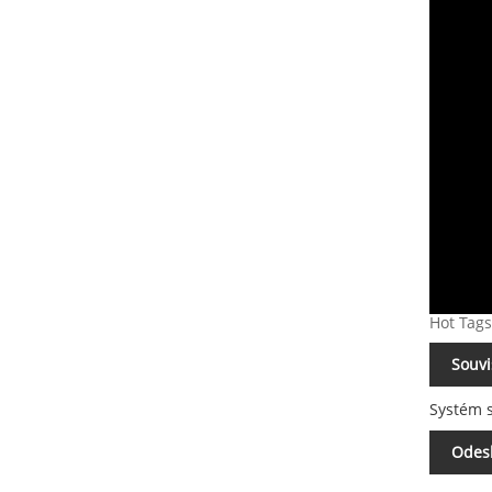
Hot Tags
Souvi
Systém s
Odesl