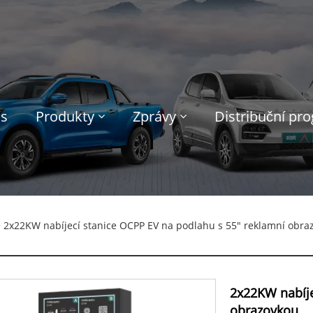
ás
Produkty
Zprávy
Distribuční pr
 2x22KW nabíjecí stanice OCPP EV na podlahu s 55" reklamní obra
2x22KW nabíje
obrazovkou