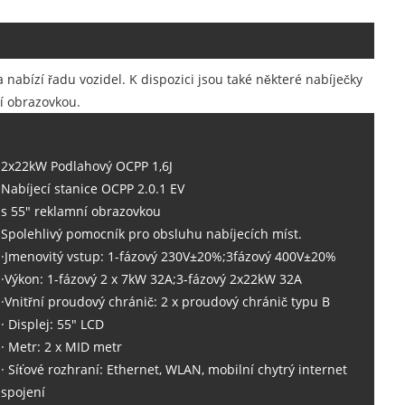
 nabízí řadu vozidel. K dispozici jsou také některé nabíječky
í obrazovkou.
2x22kW Podlahový OCPP 1,6J
Nabíjecí stanice OCPP 2.0.1 EV
s 55" reklamní obrazovkou
Spolehlivý pomocník pro obsluhu nabíjecích míst.
·Jmenovitý vstup: 1-fázový 230V±20%;3fázový 400V±20%
·Výkon: 1-fázový 2 x 7kW 32A;3-fázový 2x22kW 32A
·Vnitřní proudový chránič: 2 x proudový chránič typu B
· Displej: 55" LCD
· Metr: 2 x MID metr
· Síťové rozhraní: Ethernet, WLAN, mobilní chytrý internet
spojení