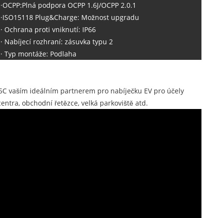
·OCPP:Plná podpora OCPP 1.6J/OCPP 2.0.1
·ISO15118 Plug&Charge: Možnost upgradu
· Ochrana proti vniknutí: IP66
· Nabíjecí rozhraní: zásuvka typu 2
· Typ montáže: Podlaha
25C vaším ideálním partnerem pro nabíječku EV pro účely
entra, obchodní řetězce, velká parkoviště atd.