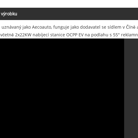
 výrobku
é uznávaný jako Aecoauto, funguje jako dodavatel se sídlem v Číně a
 včetně 2x22KW nabíjecí stanice OCPP EV na podlahu s 55" reklamn