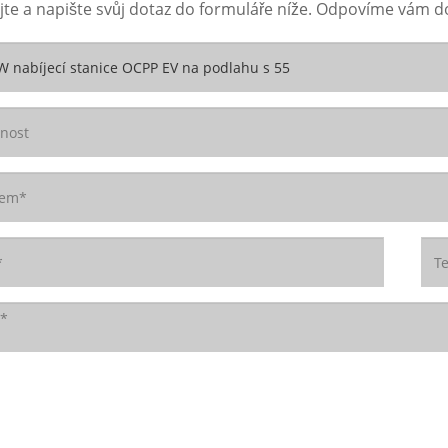
te a napište svůj dotaz do formuláře níže. Odpovíme vám d