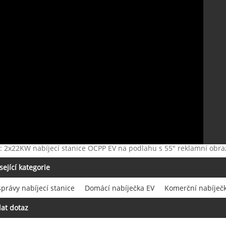
: 2x22KW nabíjecí stanice OCPP EV na podlahu s 55" reklamní obraz
sející kategorie
právy nabíjecí stanice
Domácí nabíječka EV
Komerční nabíječ
at dotaz