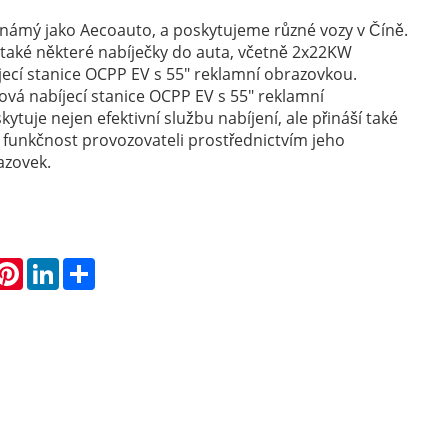
známý jako Aecoauto, a poskytujeme různé vozy v Číně.
u také některé nabíječky do auta, včetně 2x22KW
ecí stanice OCPP EV s 55" reklamní obrazovkou.
á nabíjecí stanice OCPP EV s 55" reklamní
tuje nejen efektivní službu nabíjení, ale přináší také
 funkčnost provozovateli prostřednictvím jeho
azovek.
hatsApp
Pinterest
LinkedIn
Share