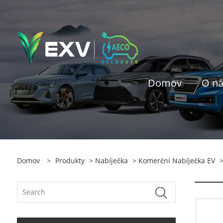
Domov
O n
Domov
>
Produkty
>
Nabíječka
>
Komerční Nabíječka EV
>