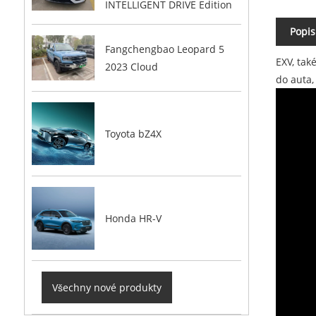
INTELLIGENT DRIVE Edition
Popis
Fangchengbao Leopard 5
EXV, tak
2023 Cloud
do auta,
Toyota bZ4X
Honda HR-V
Všechny nové produkty