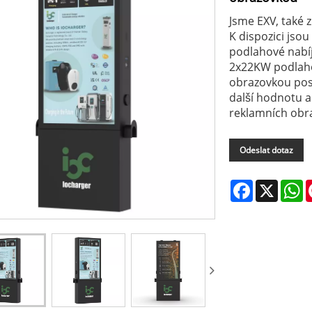
Jsme EXV, také 
K dispozici jso
podlahové nabíj
2x22KW podlahov
obrazovkou posky
další hodnotu a
reklamních obr
Odeslat dotaz
Facebook
X
W