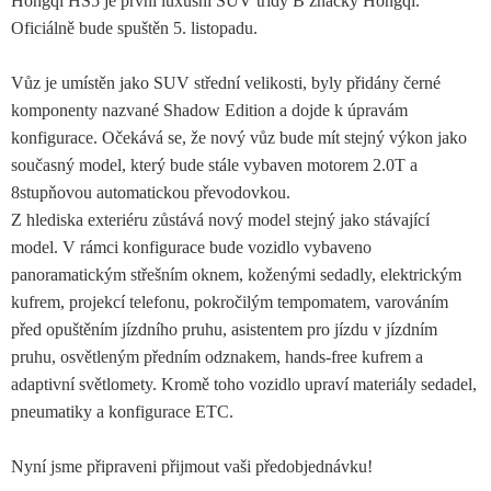
Hongqi HS5 je první luxusní SUV třídy B značky Hongqi.
Oficiálně bude spuštěn 5. listopadu.
Vůz je umístěn jako SUV střední velikosti, byly přidány černé
komponenty nazvané Shadow Edition a dojde k úpravám
konfigurace. Očekává se, že nový vůz bude mít stejný výkon jako
současný model, který bude stále vybaven motorem 2.0T a
8stupňovou automatickou převodovkou.
Z hlediska exteriéru zůstává nový model stejný jako stávající
model. V rámci konfigurace bude vozidlo vybaveno
panoramatickým střešním oknem, koženými sedadly, elektrickým
kufrem, projekcí telefonu, pokročilým tempomatem, varováním
před opuštěním jízdního pruhu, asistentem pro jízdu v jízdním
pruhu, osvětleným předním odznakem, hands-free kufrem a
adaptivní světlomety. Kromě toho vozidlo upraví materiály sedadel,
pneumatiky a konfigurace ETC.
Nyní jsme připraveni přijmout vaši předobjednávku!