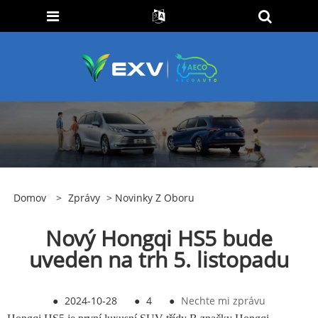
Domov
>
Zprávy
>
Novinky Z Oboru
Nový Hongqi HS5 bude
uveden na trh 5. listopadu
●
2024-10-28
●
4
●
Nechte mi zprávu