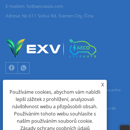
E-mailem:
hz@aecoauto.com
Adresa: No 611 Sishui Rd, Xiamen City, Čína
X
Copyright © 2024 Xiamen Aecoauto Technology Co., Ltd. Všechna práva
Používáme cookies, abychom vám nabídli
lepší zážitek z prohlížení, analyzovali
vyhrazena.
návštěvnost webu a přizpůsobili obsah.
TECHNICKÁ PODPORA WEBOVÝCH STRÁNEK:
SÍŤ TIANYU
jack Lin:+86-
Používáním tohoto webu souhlasíte s
15559188336
naším používáním souborů cookie.
Zásady ochrany osobních údajů