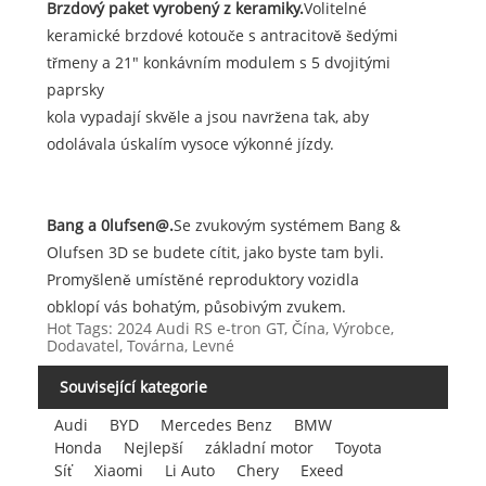
Brzdový paket vyrobený z keramiky.
Volitelné
keramické brzdové kotouče s antracitově šedými
třmeny a 21" konkávním modulem s 5 dvojitými
paprsky
kola vypadají skvěle a jsou navržena tak, aby
odolávala úskalím vysoce výkonné jízdy.
Bang a 0lufsen@.
Se zvukovým systémem Bang &
Olufsen 3D se budete cítit, jako byste tam byli.
Promyšleně umístěné reproduktory vozidla
obklopí vás bohatým, působivým zvukem.
Hot Tags: 2024 Audi RS e-tron GT, Čína, Výrobce,
Dodavatel, Továrna, Levné
Související kategorie
Audi
BYD
Mercedes Benz
BMW
Honda
Nejlepší
základní motor
Toyota
Síť
Xiaomi
Li Auto
Chery
Exeed