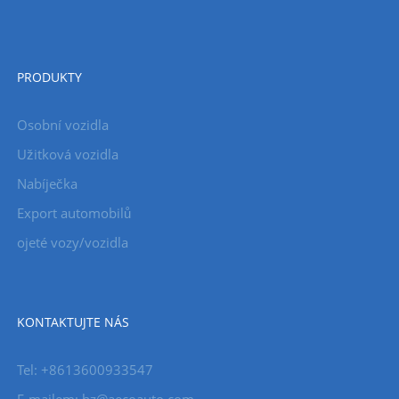
PRODUKTY
Osobní vozidla
Užitková vozidla
Nabíječka
Export automobilů
ojeté vozy/vozidla
KONTAKTUJTE NÁS
Tel: +8613600933547
E-mailem:
hz@aecoauto.com