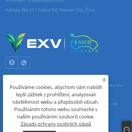
Adresa: No 611 Sishui Rd, Xiamen City, Čína
X
Copyright © 2024 Xiamen Aecoauto Technology Co., Ltd. Všechna práva
Používáme cookies, abychom vám nabídli
lepší zážitek z prohlížení, analyzovali
vyhrazena.
návštěvnost webu a přizpůsobili obsah.
TECHNICKÁ PODPORA WEBOVÝCH STRÁNEK:
SÍŤ TIANYU
jack Lin:+86-
Používáním tohoto webu souhlasíte s
15559188336
naším používáním souborů cookie.
Zásady ochrany osobních údajů
Links
Sitemap
RSS
XML