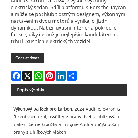
Audi RS e-tron GT 2024 je vysoce výkonný
elektrický sedan. Sdílí platformu s Porsche Taycan
a může se pochlubit ostrým designem, výkonným
nastavením dvou motorů a vynikající jízdní
dynamikou. Nabízí luxusní interiér a pokročilé
funkce, díky čemuž je nejlepším kandidátem na
trhu luxusních elektrických vozidel.
Odeslat dotaz
Facebook
X
WhatsApp
Pinterest
LinkedIn
Share
Popis výrobku
Výkonový balíček pro karbon.
2024 Audi RS e-tron GT
Řízení všech kol, osvětlené prahy dveří z uhlíkových
vláken, černé kroužky a insignie Audi a vnější boční
prahy z uhlíkových vláken