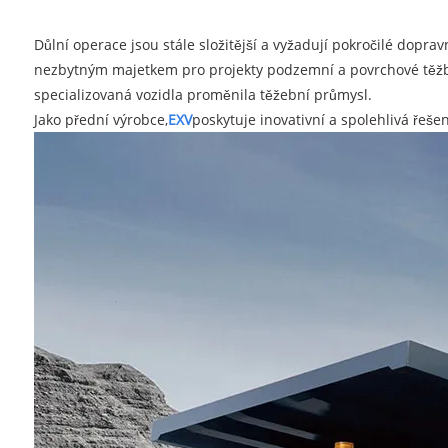
Důlní operace jsou stále složitější a vyžadují pokročilé dopra
nezbytným majetkem pro projekty podzemní a povrchové těžby
specializovaná vozidla proměnila těžební průmysl.
Jako přední výrobce,
EXV
poskytuje inovativní a spolehlivá řeše