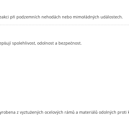
 reakci při podzemních nehodách nebo mimořádných událostech.
epšují spolehlivost, odolnost a bezpečnost.
vyrobena z vyztužených ocelových rámů a materiálů odolných proti ko