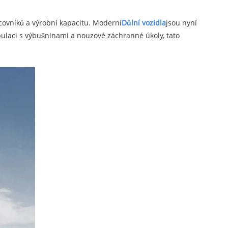
acovníků a výrobní kapacitu. Moderní
Důlní vozidla
jsou nyní
laci s výbušninami a nouzové záchranné úkoly, tato