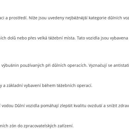
kaci a prostředí. Níže jsou uvedeny nejběžnější kategorie důlních vo
h dolů nebo přes velká těžební místa. Tato vozidla jsou vybavena
 výbušnin používaných při důlních operacích. Vyznačují se antista
vy a základní vybavení během těžebních operací.
vodou Důlní vozidla pomáhají zlepšit kvalitu ovzduší a snížit zdravo
ních zón do zpracovatelských zařízení.