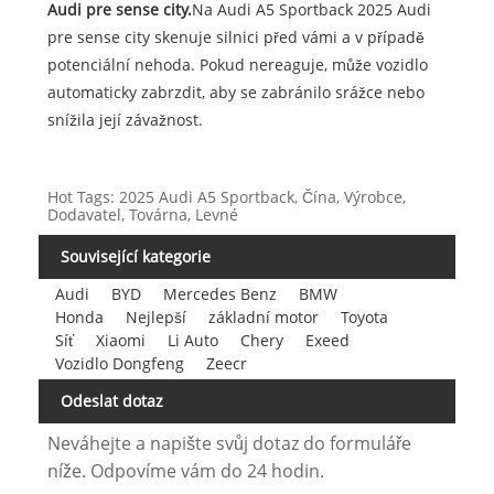
Audi pre sense city.
Na Audi A5 Sportback 2025 Audi
pre sense city skenuje silnici před vámi a v případě
potenciální nehoda. Pokud nereaguje, může vozidlo
automaticky zabrzdit, aby se zabránilo srážce nebo
snížila její závažnost.
Hot Tags: 2025 Audi A5 Sportback, Čína, Výrobce,
Dodavatel, Továrna, Levné
Související kategorie
Audi
BYD
Mercedes Benz
BMW
Honda
Nejlepší
základní motor
Toyota
Síť
Xiaomi
Li Auto
Chery
Exeed
Vozidlo Dongfeng
Zeecr
Odeslat dotaz
Neváhejte a napište svůj dotaz do formuláře
níže. Odpovíme vám do 24 hodin.