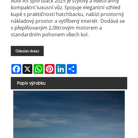
Audi A5 Sportback 2025 je stylový a všestranný
kompaktní luxusní vůz. Spojuje elegantní vzhled
kupé s praktičností hatchbacku, nabízí prostorný
nákladový prostor a vytříbený interiér. Dodává se
s přeplňovaným 2,0litrovým motorem a
standardním pohonem všech kol.
Odeslat dotaz
Facebook
X
WhatsApp
Pinterest
LinkedIn
Share
Popis výrobku