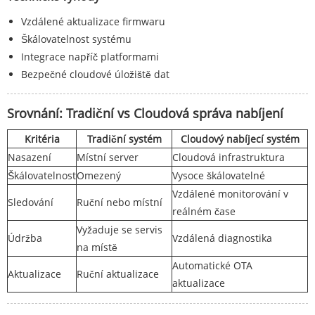
Vzdálené aktualizace firmwaru
Škálovatelnost systému
Integrace napříč platformami
Bezpečné cloudové úložiště dat
Srovnání: Tradiční vs Cloudová správa nabíjení
Kritéria
Tradiční systém
Cloudový nabíjecí systém
Nasazení
Místní server
Cloudová infrastruktura
Škálovatelnost
Omezený
Vysoce škálovatelné
Vzdálené monitorování v
Sledování
Ruční nebo místní
reálném čase
Vyžaduje se servis
Údržba
Vzdálená diagnostika
na místě
Automatické OTA
Aktualizace
Ruční aktualizace
aktualizace