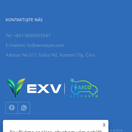
KONTAKTUJTE NÁS
Tel: +8613600933547
E-mailem:
hz@aecoauto.com
Adresa: No 611 Sishui Rd, Xiamen City, Čína
X
Copyright © 2024 Xiamen Aecoauto Technology Co., Ltd. Všechna práva