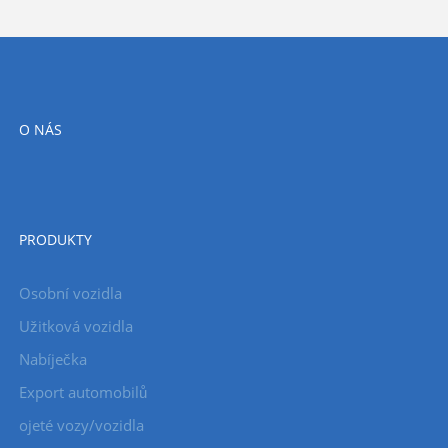
O NÁS
PRODUKTY
Osobní vozidla
Užitková vozidla
Nabíječka
Export automobilů
ojeté vozy/vozidla