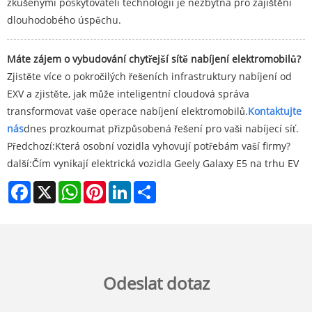
zkušenými poskytovateli technologií je nezbytná pro zajištění
dlouhodobého úspěchu.
Máte zájem o vybudování chytřejší sítě nabíjení elektromobilů?
Zjistěte více o pokročilých řešeních infrastruktury nabíjení od
EXV a zjistěte, jak může inteligentní cloudová správa
transformovat vaše operace nabíjení elektromobilů.
Kontaktujte
nás
dnes prozkoumat přizpůsobená řešení pro vaši nabíjecí síť.
Předchozí:
Která osobní vozidla vyhovují potřebám vaší firmy?
další:
Čím vynikají elektrická vozidla Geely Galaxy E5 na trhu EV
Facebook
X
WhatsApp
Pinterest
LinkedIn
Share
Odeslat dotaz