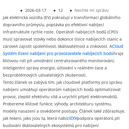
●
2026-03-17
●
12
●
Nechte mi zprávu
Jak elektrická vozidla (EV) pokračují v transformaci globálního
dopravního průmyslu, poptávka po efektivní nabíjecí
infrastruktuře rychle roste. Operátoři nabíjecích bodů (CPO)
musí spravovat stovky nebo dokonce tisíce nabíjecích stanic a
zároveň zajistit spolehlivost, škálovatelnost a ziskovost. A
Cl
oud
Systém řízení nabíjení pro provozovatele nabíjecích bodů
hraje
klíčovou roli při umožnění centralizovaného monitorování,
inteligentní správy energie, účtování v reálném čase a
bezproblémových uživatelských zkušeností.
Tento článek se zabývá tím, jak cloudové platformy pro správu
nabíjení umožňují operátorům nabíjecích bodů optimalizovat
provoz, zlepšit efektivitu sítě a urychlit přijetí elektromobilů.
Probereme klíčové funkce, výhody, architekturu systému,
modely nasazení a osvědčené postupy. Článek také zdůrazňuje,
jak řešení, jako jsou ta, která nabízí
EXV
podpora operátorů při
budování škálovatelných ekosystémů pro nabíjení