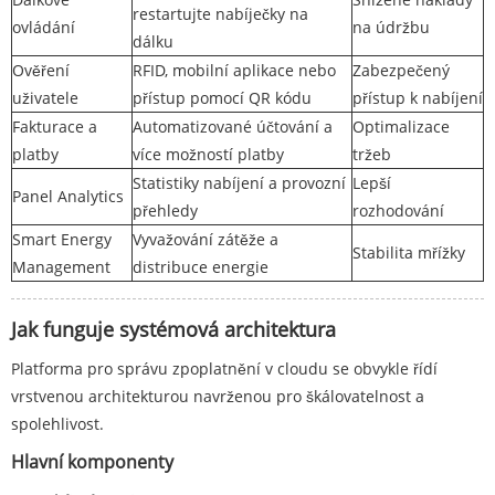
restartujte nabíječky na
ovládání
na údržbu
dálku
Ověření
RFID, mobilní aplikace nebo
Zabezpečený
uživatele
přístup pomocí QR kódu
přístup k nabíjení
Fakturace a
Automatizované účtování a
Optimalizace
platby
více možností platby
tržeb
Statistiky nabíjení a provozní
Lepší
Panel Analytics
přehledy
rozhodování
Smart Energy
Vyvažování zátěže a
Stabilita mřížky
Management
distribuce energie
Jak funguje systémová architektura
Platforma pro správu zpoplatnění v cloudu se obvykle řídí
vrstvenou architekturou navrženou pro škálovatelnost a
spolehlivost.
Hlavní komponenty