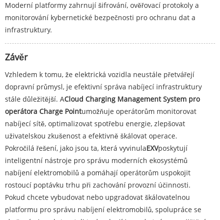
Moderní platformy zahrnují šifrování, ověřovací protokoly a
monitorování kybernetické bezpečnosti pro ochranu dat a
infrastruktury.
Závěr
Vzhledem k tomu, že elektrická vozidla neustále přetvářejí
dopravní průmysl, je efektivní správa nabíjecí infrastruktury
stále důležitější. A
Cloud Charging Management System pro
operátora Charge Point
umožňuje operátorům monitorovat
nabíjecí sítě, optimalizovat spotřebu energie, zlepšovat
uživatelskou zkušenost a efektivně škálovat operace.
Pokročilá řešení, jako jsou ta, která vyvinula
EXV
poskytují
inteligentní nástroje pro správu moderních ekosystémů
nabíjení elektromobilů a pomáhají operátorům uspokojit
rostoucí poptávku trhu při zachování provozní účinnosti.
Pokud chcete vybudovat nebo upgradovat škálovatelnou
platformu pro správu nabíjení elektromobilů, spolupráce se