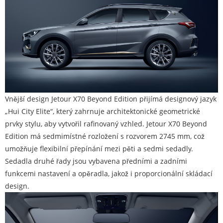
Vnější design Jetour X70 Beyond Edition přijímá designový jazyk
„Hui City Elite“, který zahrnuje architektonické geometrické
prvky stylu, aby vytvořil rafinovaný vzhled. Jetour X70 Beyond
Edition má sedmimístné rozložení s rozvorem 2745 mm, což
umožňuje flexibilní přepínání mezi pěti a sedmi sedadly.
Sedadla druhé řady jsou vybavena předními a zadními
funkcemi nastavení a opěradla, jakož i proporcionální skládací
design.