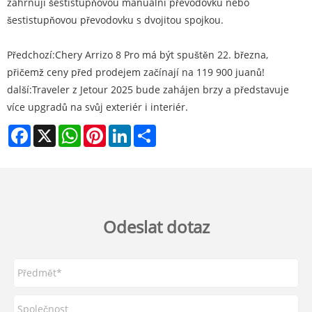
zahrnují šestistupňovou manuální převodovku nebo
šestistupňovou převodovku s dvojitou spojkou.
Předchozí:
Chery Arrizo 8 Pro má být spuštěn 22. března,
přičemž ceny před prodejem začínají na 119 900 juanů!
další:
Traveler z Jetour 2025 bude zahájen brzy a představuje
více upgradů na svůj exteriér i interiér.
Facebook
X
WhatsApp
Pinterest
LinkedIn
Share
Odeslat dotaz