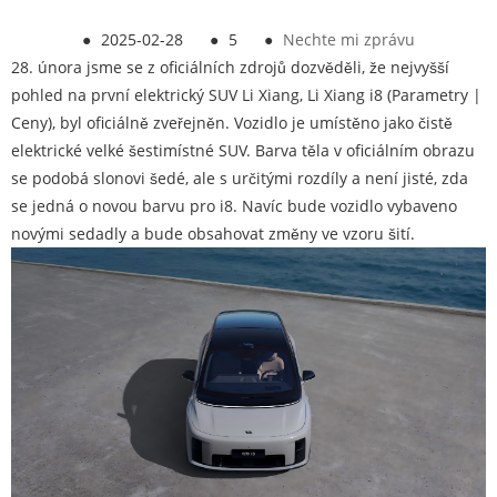
●
2025-02-28
●
5
●
Nechte mi zprávu
28. února jsme se z oficiálních zdrojů dozvěděli, že nejvyšší
pohled na první elektrický SUV Li Xiang, Li Xiang i8 (Parametry |
Ceny), byl oficiálně zveřejněn. Vozidlo je umístěno jako čistě
elektrické velké šestimístné SUV. Barva těla v oficiálním obrazu
se podobá slonovi šedé, ale s určitými rozdíly a není jisté, zda
se jedná o novou barvu pro i8. Navíc bude vozidlo vybaveno
novými sedadly a bude obsahovat změny ve vzoru šití.