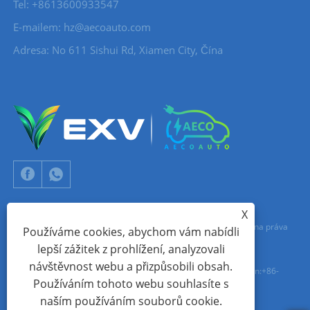
Tel: +8613600933547
E-mailem:
hz@aecoauto.com
Adresa: No 611 Sishui Rd, Xiamen City, Čína
X
Copyright © 2024 Xiamen Aecoauto Technology Co., Ltd. Všechna práva
Používáme cookies, abychom vám nabídli
lepší zážitek z prohlížení, analyzovali
vyhrazena.
návštěvnost webu a přizpůsobili obsah.
TECHNICKÁ PODPORA WEBOVÝCH STRÁNEK:
SÍŤ TIANYU
jack Lin:+86-
Používáním tohoto webu souhlasíte s
15559188336
naším používáním souborů cookie.