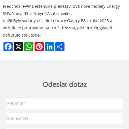
Předchozí:
FAW Bestenune představí dva nové modely Energy
SUV, Yueyi 03 a Yueyi 07, zítra večer.
další:
Byly vydány oficiální obrazy Galaxy E8 z roku 2025 a
vozidlo je připraveno na trh 3. března, přičemž Xingyao 8
debutuje současně.
Facebook
X
WhatsApp
Pinterest
LinkedIn
Share
Odeslat dotaz