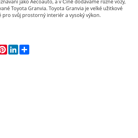
uznávaní jako Aecoauto, a v Číně dodáváme různé vozy,
né Toyota Granvia. Toyota Granvia je velké užitkové
é pro svůj prostorný interiér a vysoký výkon.
hatsApp
Pinterest
LinkedIn
Share