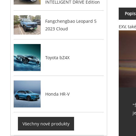
INTELLIGENT DRIVE Edition
Popis
Fangchengbao Leopard 5
EXV, tak
2023 Cloud
Toyota bZ4X
Honda HR-V
"
j
Všechny nové produkty