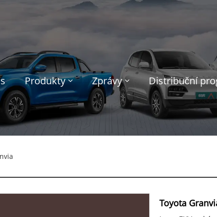
ás
Produkty
Zprávy
Distribuční pr
nvia
Toyota Granvi