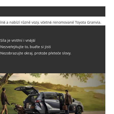
 Číně a nabízí různé vozy, včetně renomované Toyota Granvia.
Síla je vnitřní i vnější
Nezveřejňujte to, buďte si jisti
Nezobrazujte okraj, protože přeteče slovy.