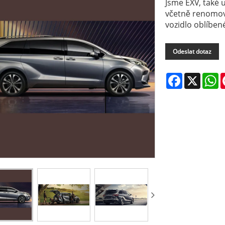
Jsme EXV, také 
včetně renomova
vozidlo oblíben
Odeslat dotaz
Facebook
X
W