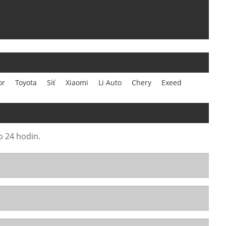
or
Toyota
Síť
Xiaomi
Li Auto
Chery
Exeed
o 24 hodin.