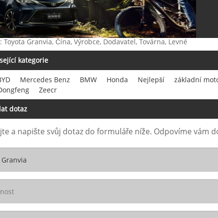
: Toyota Granvia, Čína, Výrobce, Dodavatel, Továrna, Levné
sející kategorie
BYD
Mercedes Benz
BMW
Honda
Nejlepší
základní mot
 Dongfeng
Zeecr
at dotaz
te a napište svůj dotaz do formuláře níže. Odpovíme vám d