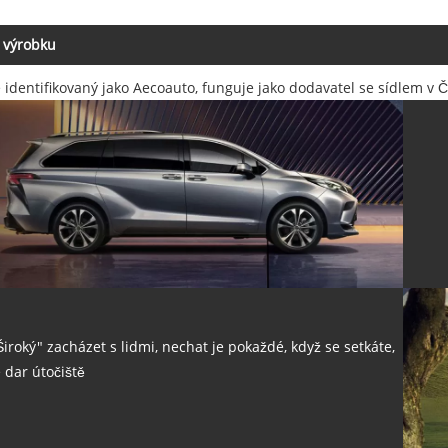
 výrobku
é identifikovaný jako Aecoauto, funguje jako dodavatel se sídlem v
Široký" zacházet s lidmi, nechat je pokaždé, když se setkáte,
e dar útočiště