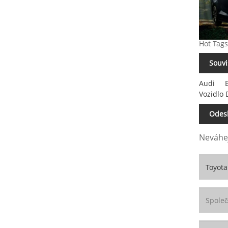
Hot Tags
Souvi
Audi
Vozidlo
Odesl
Neváhej