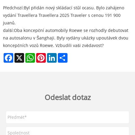
Předchozí:
Byl přidán nový skládací stůl ocasu. Bylo zahájeno
vydání Travellera Travellera 2025 Traveler s cenou 191 900
juanů.
další:
Oba koncepční automobily Roewe se rozhodly debutovat
na autosalonu v Šanghaji. Byly vydány ukázky upoutávek dvou
koncepčních vozů Roewe. Vzbudili vaši zvědavost?
Facebook
X
WhatsApp
Pinterest
LinkedIn
Share
Odeslat dotaz