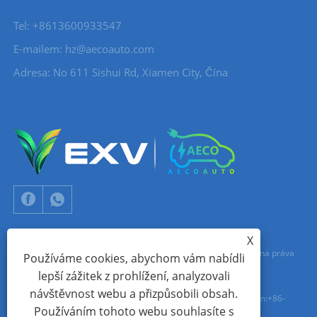
Tel: +8613600933547
E-mailem:
hz@aecoauto.com
Adresa: No 611 Sishui Rd, Xiamen City, Čína
X
Copyright © 2024 Xiamen Aecoauto Technology Co., Ltd. Všechna práva
Používáme cookies, abychom vám nabídli
lepší zážitek z prohlížení, analyzovali
vyhrazena.
návštěvnost webu a přizpůsobili obsah.
TECHNICKÁ PODPORA WEBOVÝCH STRÁNEK:
SÍŤ TIANYU
jack Lin:+86-
Používáním tohoto webu souhlasíte s