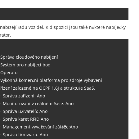
nabízejí řadu vozidel. K dispozici jsou také některé nabíječky
rator.
Správa cloudového nabíjení
Systém pro nabíjecí bod
Operátor
Výkonná komerční platforma pro zdroje vybavení
řízení založené na OCPP 1.6J a struktuře SaaS.
· Správa zařízení: Ano
· Monitorování v reálném čase: Ano
· Správa uživatelů: Ano
· Správa karet RFID:Ano
· Management vyvažování zátěže:Ano
· Správa firmwaru: Ano