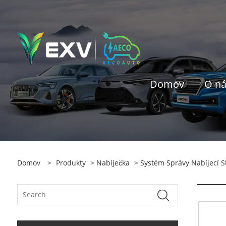
Domov
O n
Domov
>
Produkty
>
Nabíječka
>
Systém Správy Nabíjecí S