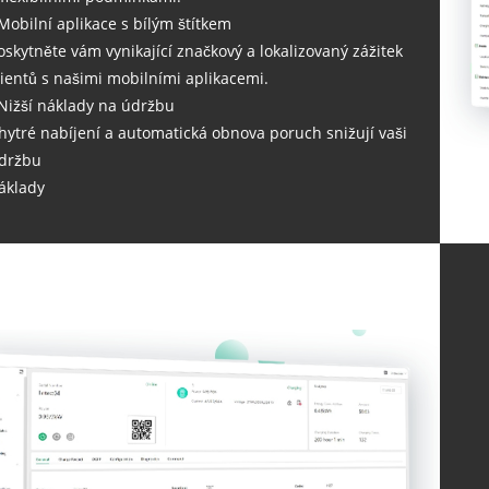
 Mobilní aplikace s bílým štítkem
oskytněte vám vynikající značkový a lokalizovaný zážitek
lientů s našimi mobilními aplikacemi.
 Nižší náklady na údržbu
hytré nabíjení a automatická obnova poruch snižují vaši
držbu
áklady