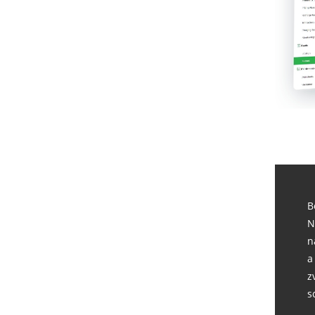
B
N
n
a
z
s