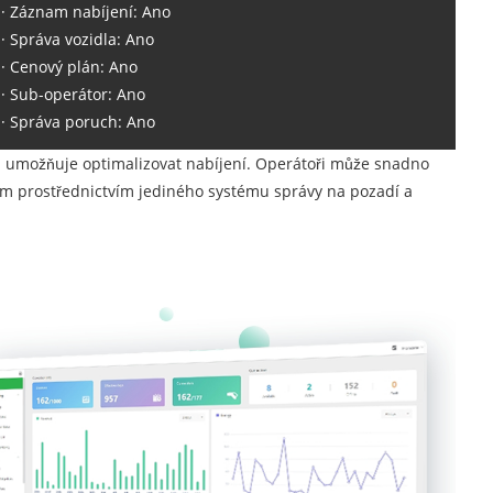
· Záznam nabíjení: Ano
· Správa vozidla: Ano
· Cenový plán: Ano
· Sub-operátor: Ano
· Správa poruch: Ano
m umožňuje optimalizovat nabíjení. Operátoři může snadno
lům prostřednictvím jediného systému správy na pozadí a