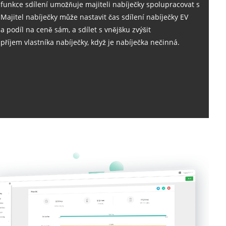
funkce sdílení umožňuje majiteli nabíječky spolupracovat s
Majitel nabíječky může nastavit čas sdílení nabíječky EV
a podíl na ceně sám, a sdílet s vnějšku zvýšit
příjem vlastníka nabíječky, když je nabíječka nečinná.