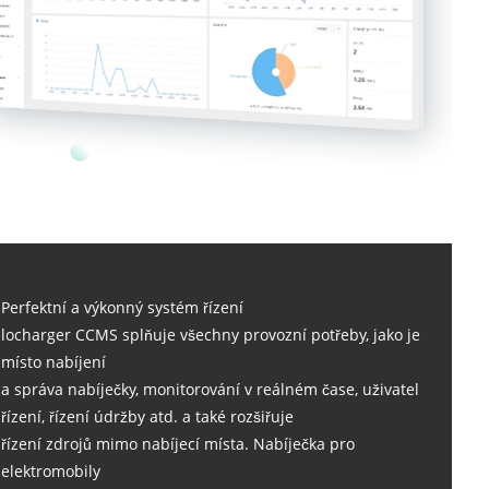
Perfektní a výkonný systém řízení
locharger CCMS splňuje všechny provozní potřeby, jako je
místo nabíjení
a správa nabíječky, monitorování v reálném čase, uživatel
řízení, řízení údržby atd. a také rozšiřuje
řízení zdrojů mimo nabíjecí místa. Nabíječka pro
elektromobily