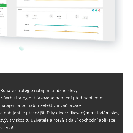
Bohaté strategie nabíjení a různé slevy
Návrh strategie třífázového nabíjení před nabíjením,
nabíjení a po nabití zefektivní váš provoz
a nabíjení je přesnější. Díky diverzifikovaným metodám slev,
zvýšit viskozitu uživatele a rozšířit další obchodní aplikace
scénáře.