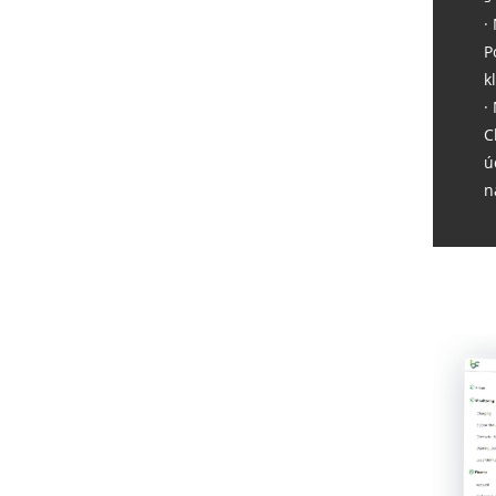
·
P
k
·
C
ú
n