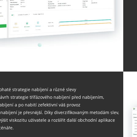
ohaté strategie nabíjení a různé slevy
ávrh strategie třífázového nabíjení před nabíjením,
abíjení a po nabití zefektivní váš provoz
 nabíjení je přesnější. Díky diverzifikovaným metodám slev,
výšit viskozitu uživatele a rozšířit další obchodní aplikace
cénáře.