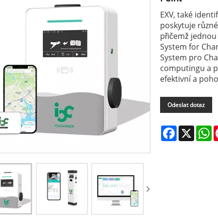
EXV, také ident
poskytuje různé 
přičemž jednou
System for Cha
System pro Char
computingu a p
efektivní a poh
Odeslat dotaz
Facebook
X
W