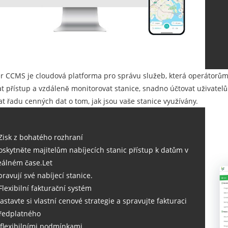
r CCMS je cloudová platforma pro správu služeb, která operátorů
t přístup a vzdáleně monitorovat stanice, snadno účtovat uživate
t řadu cenných dat o tom, jak jsou vaše stanice využívány.
 Zisk z bohatého rozhraní
oskytněte majitelům nabíjecích stanic přístup k datům v
eálném čase.Let
pravují své nabíjecí stanice.
 Flexibilní fakturační systém
astavte si vlastní cenové strategie a spravujte fakturaci
ředplatného
 flexibilními podmínkami.