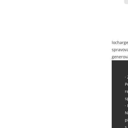
locharge
spravova
generova
·
P
r
s
·
N
p
s