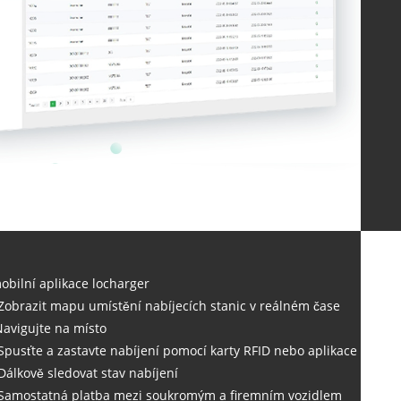
obilní aplikace locharger
 Zobrazit mapu umístění nabíjecích stanic v reálném čase
Navigujte na místo
 Spusťte a zastavte nabíjení pomocí karty RFID nebo aplikace
 Dálkově sledovat stav nabíjení
 Samostatná platba mezi soukromým a firemním vozidlem