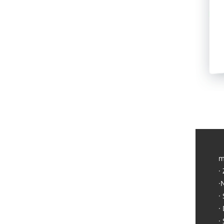
m
·
·
·
·
·