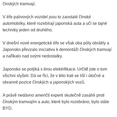
čínských tramvají.
V éře palivových vozidel jsou to zaostalé čínské
automobilky, které rozebírají japonská auta a učí se tajné
techniky jeden od druhého.
V dnešní nové energetické éře se však oba póly obrátily a
Japonsko převzalo iniciativu k demontáži čínských tramvají
a naříkalo nad svými nedostatky.
Japonsko se potýká s érou elektrifikace. Určitě jste o tom
všichni slyšeli. Dá se říci, že v této trati se liší i útočné a
obranné pozice čínských a japonských vozů.
A právě nedávno američtí experti skutečně zasáhli proti
čínským tramvajím a auto, které bylo rozebráno, bylo stále
BYD.