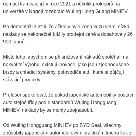
domácí tramvaje již v roce 2021 a několik profesorů na
univerzitě v Nagoji rozebralo Wuling Hong Guang MINIEV.
Po demontáži zjistili, že ačkoliv byla cena vozu velmi nízká,
náklady se nekonečně blížily prodejní ceně a dosahovaly 26
900 juanů.
Místo toho, abychom se při snižování nákladů spoléhali na
nekvalitní výrobu, existují inovace, jako jsou zjednodušené
brzdy a chladicí systémy, polovodiče atd., které si půjčují
stávající produkty.
Profesor spekuloval, že pokud japonské automobilky postaví
auto stejné třídy podle standardů Wuling Hongguang
MINIEV, náklady by se mohly ztrojnásobit.
Od Wuling Hongguang MINI EV po BYD Seal, všechny
způsobily japonským automobilovým praktikům trochu šok z