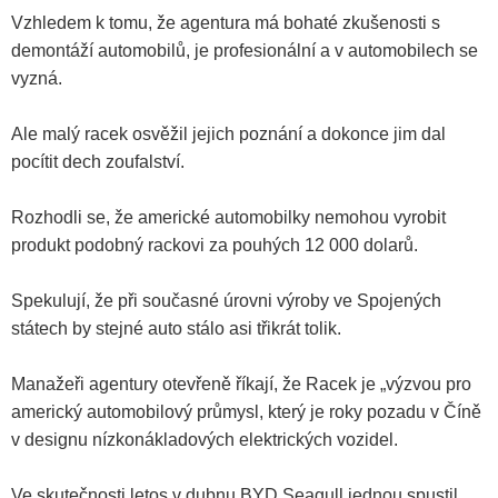
Vzhledem k tomu, že agentura má bohaté zkušenosti s
demontáží automobilů, je profesionální a v automobilech se
vyzná.
Ale malý racek osvěžil jejich poznání a dokonce jim dal
pocítit dech zoufalství.
Rozhodli se, že americké automobilky nemohou vyrobit
produkt podobný rackovi za pouhých 12 000 dolarů.
Spekulují, že při současné úrovni výroby ve Spojených
státech by stejné auto stálo asi třikrát tolik.
Manažeři agentury otevřeně říkají, že Racek je „výzvou pro
americký automobilový průmysl, který je roky pozadu v Číně
v designu nízkonákladových elektrických vozidel.
Ve skutečnosti letos v dubnu BYD Seagull jednou spustil