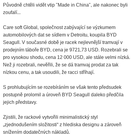
Původně chtěli vidět vtip "Made in China", ale nakonec byli
zoufalí...
Care soft Global, společnost zabývající se výzkumem
automobilových dat se sídlem v Detroitu, koupila BYD
Seagull. V současné době je racek nejlevnější tramvají v
prodejním táboře BYD, cena je 9721,73 USD. Rozebrali se
pro vysokou shodu, cena 12 000 USD, ale stále velmi nízká.
Než ji rozebrali, nevěřili, že se dá tramvaj prodat za tak
nízkou cenu, a tak usoudili, že racci stříhají.
S prohlubujícím se rozebíráním se však tento předsudek
postupně prolomil a úroveň BYD Seagull daleko předčila
jejich představy.
Zjistili, že rackové vytvořili minimalistický styl
„zjednodušením složitosti“ z hlediska designu a zároveň
snížením dodatečných nákladů.