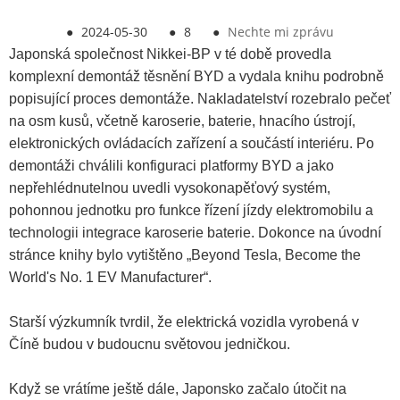
●
2024-05-30
●
8
●
Nechte mi zprávu
Japonská společnost Nikkei-BP v té době provedla
komplexní demontáž těsnění BYD a vydala knihu podrobně
popisující proces demontáže. Nakladatelství rozebralo pečeť
na osm kusů, včetně karoserie, baterie, hnacího ústrojí,
elektronických ovládacích zařízení a součástí interiéru. Po
demontáži chválili konfiguraci platformy BYD a jako
nepřehlédnutelnou uvedli vysokonapěťový systém,
pohonnou jednotku pro funkce řízení jízdy elektromobilu a
technologii integrace karoserie baterie. Dokonce na úvodní
stránce knihy bylo vytištěno „Beyond Tesla, Become the
World's No. 1 EV Manufacturer“.
Starší výzkumník tvrdil, že elektrická vozidla vyrobená v
Číně budou v budoucnu světovou jedničkou.
Když se vrátíme ještě dále, Japonsko začalo útočit na