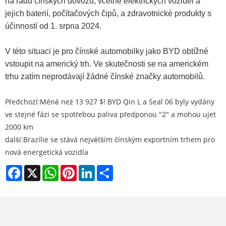
na řadu čínských dovozů, včetně elektrických vozidel a
jejich baterií, počítačových čipů, a zdravotnické produkty s
účinností od 1. srpna 2024.
V této situaci je pro čínské automobilky jako BYD obtížné
vstoupit na americký trh. Ve skutečnosti se na americkém
trhu zatím neprodávají žádné čínské značky automobilů.
Předchozí:
Méně než 13 927 $! BYD Qin L a Seal 06 byly vydány
ve stejné fázi se spotřebou paliva předponou "2" a mohou ujet
2000 km
další:
Brazílie se stává největším čínským exportním trhem pro
nová energetická vozidla
Facebook
X
WhatsApp
Pinterest
LinkedIn
Share