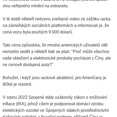
vlnu veřejného mínění na extranetu.
V té době někteří netizens zveřejnili video ze zážitku racka
na zámořských sociálních platformách a informovali je, že
cena vozu byla pouhých 9 000 dolarů.
Tato cena způsobila, že mnoho amerických uživatelů sítě
nemohlo sedět a někteří lidé se ptali: "Proč může všechno
naše oblečení a elektronické produkty pocházet z Číny, ale
ne cenově dostupná auta?"
Bohužel, i když jsou rackové atraktivní, pro Američany je
těžké je vlastnit.
V srpnu 2022 Spojené státy uzákonily zákon o snižování
inflace (IRA), jehož cílem je podporovat domácí výrobu
elektrických vozidel ve Spojených státech prostřednictvím
daňových pobídek a finanční podpory, přičemž Čína je