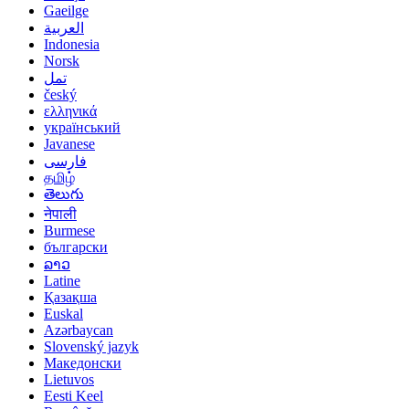
Gaeilge
العربية
Indonesia
Norsk‎
تمل
český
ελληνικά
український
Javanese
فارسی
தமிழ்
తెలుగు
नेपाली
Burmese
български
ລາວ
Latine
Қазақша
Euskal
Azərbaycan
Slovenský jazyk
Македонски
Lietuvos
Eesti Keel