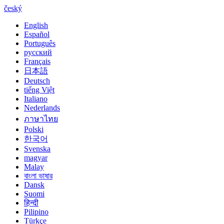
český
English
Español
Português
русский
Français
日本語
Deutsch
tiếng Việt
Italiano
Nederlands
ภาษาไทย
Polski
한국어
Svenska
magyar
Malay
বাংলা ভাষার
Dansk
Suomi
हिन्दी
Pilipino
Türkçe