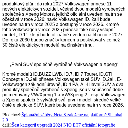
produktový plán: do roku 2027 Volkswagen přinese 11
nových elektrických vozidel, včetně dvou modelů vyrobených
společně s Xpeng Motors, jejichž oficiální uvedení na trh se
očekává v roce 2026; navíc Volkswagen ID. 2all bude
uveden na trh v roce 2025 a dostupný v roce 2026. Kromě
toho Volkswagen v roce 2025 přinese také nový vstupní
model „ID.1“, který bude oficiálně uveden na trh v roce 2027.
Do roku 2030 budou značky koncernu poskytovat více než
30 čistě elektrických modelů na čínském trhu.
„První SUV společně vyráběné Volkswagen a Xpeng“
Kromě modelů ID.BUZZ LWB, ID.7, ID.7 Tourer, ID.GTI
Concept a ID.2all přinese Volkswagen také SUV ID.2all, E-
Volkswagen základní úrovně, ID.4 PA, A. -Hlavní SUV a dva
produkty společně vyrobené s Xpeng jsou v současné době
pojmenovány VW/Xpeng 1 a VW/Xpeng 2, resp. Volkswagen
a Xpeng společně vytvářejí svůj první model, středně velké
čistě elektrické SUV, které bude uvedeno na trh v roce 2026.
Předchozí:
Špionážní záběry Neta S založené na platformě Shanhai
2.0
další:
Šest kategorií upgradů 2024 NIO ET7 oficiální fotografie