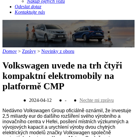
Nákup ojetých vozů
Odeslat dotaz
Kontaktujte nás
Domov
>
Zprávy
>
Novinky z oboru
Volkswagen uvede na trh čtyři
kompaktní elektromobily na
platformě CMP
●
2024-04-12
●
-
●
Nechte mi zprávu
Nedávno Volkswagen Group oficiálně oznámil, že investuje
2,5 miliardy eur do dalšího rozšíření svého výrobního a
inovačního centra v Hefei, posílení místních výzkumných a
vývojových kapacit a urychlení výroby dvou chytrých
elektrických modelů značky Volkswagen společně