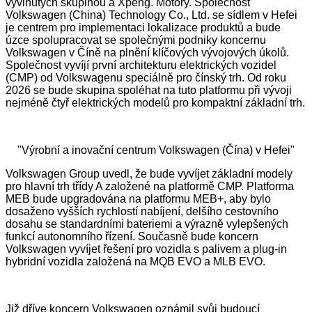
vyvinutých skupinou a Xpeng. Motory. Společnost
Volkswagen (China) Technology Co., Ltd. se sídlem v Hefei
je centrem pro implementaci lokalizace produktů a bude
úzce spolupracovat se společnými podniky koncernu
Volkswagen v Číně na plnění klíčových vývojových úkolů.
Společnost vyvíjí první architekturu elektrických vozidel
(CMP) od Volkswagenu speciálně pro čínský trh. Od roku
2026 se bude skupina spoléhat na tuto platformu při vývoji
nejméně čtyř elektrických modelů pro kompaktní základní trh.
"Výrobní a inovační centrum Volkswagen (Čína) v Hefei"
Volkswagen Group uvedl, že bude vyvíjet základní modely
pro hlavní trh třídy A založené na platformě CMP. Platforma
MEB bude upgradována na platformu MEB+, aby bylo
dosaženo vyšších rychlostí nabíjení, delšího cestovního
dosahu se standardními bateriemi a výrazně vylepšených
funkcí autonomního řízení. Současně bude koncern
Volkswagen vyvíjet řešení pro vozidla s palivem a plug-in
hybridní vozidla založená na MQB EVO a MLB EVO.
Již dříve koncern Volkswagen oznámil svůj budoucí