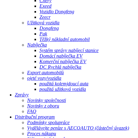
Chery
Exeed
Vozidlo Dongfeng
Zeecr
Užitková vozidla
Dongfeng
Pak
Těžký nákladní automobil
Nabíječka
Systém správy nabíjecí stanice
Domácí nabíječka EV
Komerční nabíječka EV
DC Rychlá nabíječka
Export automobilů
ojeté vozy/vozidla
použitá kolemjdoucí auta
použitá užitková vozidla
Zprávy
Novinky společnosti
Novinky z oboru
FAQ
Distribuční program
Podmínky spolupráce
Vydělávejte peníze s AECOAUTO (částečný úvazek)
Proces nákupu