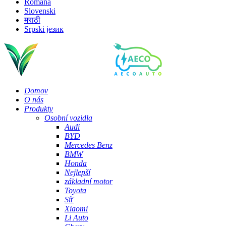
Română
Slovenski
मराठी
Srpski језик
Domov
O nás
Produkty
Osobní vozidla
Audi
BYD
Mercedes Benz
BMW
Honda
Nejlepší
základní motor
Toyota
Síť
Xiaomi
Li Auto