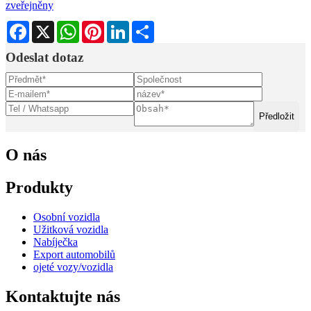
zveřejněny
Facebook
X
WhatsApp
Pinterest
LinkedIn
Share
Odeslat dotaz
Předložit
O nás
Produkty
Osobní vozidla
Užitková vozidla
Nabíječka
Export automobilů
ojeté vozy/vozidla
Kontaktujte nás