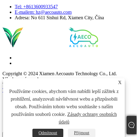
Tel: +8613600933547
E-mailem:
hz@aecoauto.com
Adresa: No 611 Sishui Rd, Xiamen City, Čína
Copyright © 2024 Xiamen Aecoauto Technology Co., Ltd.
Všechna práva vyhrazena.
X
TECHNICKÁ PODPORA WEBOVÝCH STRÁNEK:
SÍŤ
TIANYU
jack Lin:+86-15559188336
Používáme cookies, abychom vám nabídli lepší zážitek z
prohlížení, analyzovali návštěvnost webu a přizpůsobili
Links
Sitemap
obsah. Používáním tohoto webu souhlasíte s naším
RSS
používáním souborů cookie.
Zásady ochrany osobních
XML
údajů
Zásady ochrany osobních údajů
Odmítnout
Přijmout
Stiskněte Enter a zavřete